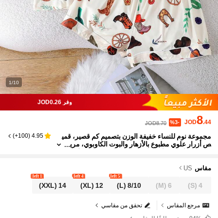
1/10
وفر JOD0.26
8
JOD
.44
%3-
JOD8.70
مجموعة نوم للنساء خفيفة الوزن بتصميم كم قصير، قمي
)
100+
(
4.95
ص أزرار علوي مطبوع بالأزهار والبوت الكاوبوي، مري
حة وفضفاضة، مناسبة لجميع الفصول، 2 قطعة/طقم
مقاس
US
1 left
4 left
5 left
(XXL)
14
(XL)
12
(L)
8/10
(M)
6
(S)
4
مرجع المقاس
تحقق من مقاسي