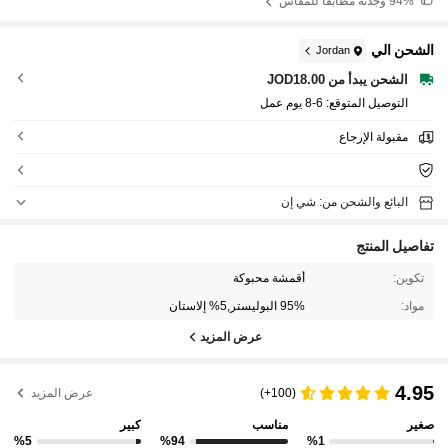
94%
وجدته مطابقًا للمقاس
الشحن الي
Jordan
الشحن يبدأ من JOD18.00
التوصيل المتوقع:
6-8 يوم عمل
مقبولة الإرجاع
البائع والشحن من: شي إن
تفاصيل المنتج
تكوين:
أقمشة محبوكة
مواد:
95% البوليستر,5% إلاستان
عرض المزيد
4.95
(100+)
عرض المزيد
صغير
مناسب
كبير
%5
%94
%1