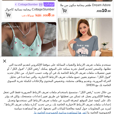
CottageSlumber
Dream Adore طقم بيجامة مكون من ملا
بس علوية بأكمام قصيرة وأزرار أمامية مع
CottageSlumber بيجامة نسائية كاجوال
10
JOD
.00
طباعة وتريم من الدانتيل وبنطلون
بياقة على شكل حرف V مطبوعة بنقاط ب
8
.10
JOD
%10-
بعد الكوبون
ولكا، بأكمام طويلة مناسبة الحجم
نستخدم ملفات تعريف الارتباط والتقنيات المماثلة على موقعنا الإلكتروني لتقديم الخدمة التي
تطلبها، وللسعي لتقديم أفضل تجربة ممكنة على الموقع. يمكنك "رفض الكل"، "قبول الكل"، أو
تعيين تفضيلات ملفات تعريف الارتباط الخاصة بك في أي وقت حسب اختيارك. من خلال تحديد
"قبول الكل"، سنقوم بتعيين جميع ملفات تعريف الارتباط الاختيارية، والتي تساعدنا في تحليل
5
الحركة المرورية، وتقديم وظائف محسّنة، وتخصيص المحتوى والإعلانات لتكملة تجربة التسوق
الخاصة بك مع SHEIN.
توفير JOD0.09
7
من خلال تحديد "رفض الكل"، ستسمح باستخدام ملفات تعريف الارتباط الضرورية فقط التي تجعل
Dream Adore مجموعة بيجامة أكمام قص
موقعنا الإلكتروني يعمل. قد تتمكن من تعطيلها عن طريق تغيير إعدادات متصفحك، ولكن قد يؤثر
يرة مطبوعة برسمة كوالا لطيفة قطعتان
6# الأفضل مبيعا
في رقبة مستديرة ملابس نوم نسائية
CottageSlumber
ذلك على كيفية عمل الموقع. لمعرفة المزيد عن ملفات تعريف الارتباط التي نستخدمها وتعديل
(1000+)
300+. تم بيع
CottageSlumber طقم بيجامة للنساء يت
إعدادات ملفات تعريف الارتباط الاختيارية الخاصة بك، يرجى تحديد "إدارة ملفات تعريف الارتباط".
كون من قميص كامي مطبوع بنقشة الكر
7# الأفضل مبيعا
في الكرز ملابس نوم نسائية
4
لمزيد من المعلومات حول كيفية معالجتنا للبيانات التي نجمعها، انقر هنا لمشاهدة سياسة
%2-
JOD
.50
ز مع خطوط مجعدة وبنطلون
100+. تم بيع
الخصوصية الخاصة بنا.
انقر هنا لمشاهدة سياسة الخصوصية الخاصة بنا.