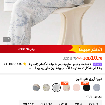
1/10
وفر JOD0.94
10
JOD
.76
%8-
JOD11.70
2 قطعة ملابس علوية نوم طويلة الأكمام ذات رق
)
1000+
(
4.92
بة على شكل V مفتوحة الأمام وبنطلون طويل، بيجا
مة نسائية، ملابس منزلية لطيفة على البشرة، للربي
ع والخريف والشتاء
لون: أزرق فاتح اللون
مقاس
US
(XL)
12
(L)
8/10
(M)
6
(S)
4
(XS)
2