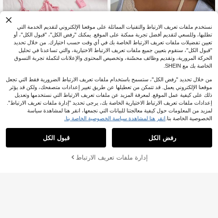
نستخدم ملفات تعريف الارتباط والتقنيات المماثلة على موقعنا الإلكتروني لتقديم الخدمة التي
تطلبها، وللسعي لتقديم أفضل تجربة ممكنة على الموقع. يمكنك "رفض الكل"، "قبول الكل"، أو
تعيين تفضيلات ملفات تعريف الارتباط الخاصة بك في أي وقت حسب اختيارك. من خلال تحديد
"قبول الكل"، سنقوم بتعيين جميع ملفات تعريف الارتباط الاختيارية، والتي تساعدنا في تحليل
الحركة المرورية، وتقديم وظائف محسّنة، وتخصيص المحتوى والإعلانات لتكملة تجربة التسوق
الخاصة بك مع SHEIN.
من خلال تحديد "رفض الكل"، ستسمح باستخدام ملفات تعريف الارتباط الضرورية فقط التي تجعل
موقعنا الإلكتروني يعمل. قد تتمكن من تعطيلها عن طريق تغيير إعدادات متصفحك، ولكن قد يؤثر
ذلك على كيفية عمل الموقع. لمعرفة المزيد عن ملفات تعريف الارتباط التي نستخدمها وتعديل
إعدادات ملفات تعريف الارتباط الاختيارية الخاصة بك، يرجى تحديد "إدارة ملفات تعريف الارتباط".
Dazy
SweetSlumber
لمزيد من المعلومات حول كيفية معالجتنا للبيانات التي نجمعها، انقر هنا لمشاهدة سياسة
DAZY ملابس نوم علوية للنساء بأكمام ط
SweetSlumber طقم بيجامة نسائي حلو
الخصوصية الخاصة بنا.
انقر هنا لمشاهدة سياسة الخصوصية الخاصة بنا.
ويلة بتصميم 2 في 1 مع رقعات دانتيل بألو
بأسلوب إنستجرام مطبوع بزهور وفيونكة
3
3
%40-
JOD
.90
%35-
JOD
.51
ان متباينة
من قطعتين
رفض الكل
قبول الكل
إدارة ملفات تعريف الارتباط
أضف إلى عربة التسوق بنجاح
%8 خصم!