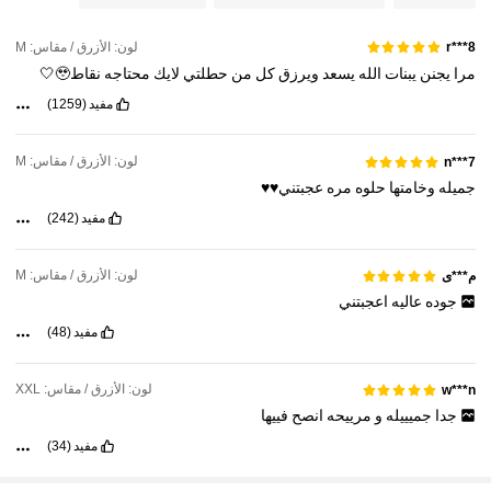
10K متابعون
4.92
لون: الأزرق / مقاس: M
r***8
مرا
يجنن
يبنات
الله
يسعد
ويرزق
كل
من
حطلتي
لايك
محتاجه
نقاط🥹🤍
10K متابعون
4.92
مفيد
(1259)
لون: الأزرق / مقاس: M
n***7
10K متابعون
4.92
جميله
وخامتها
حلوه
مره
عجبتني♥️♥️
مفيد
(242)
10K متابعون
4.92
لون: الأزرق / مقاس: M
م***ى
جوده
عاليه
اعجبتني
مفيد
(48)
لون: الأزرق / مقاس: XXL
w***n
جدا
جميييله
و
مرييحه
انصح
فييها
مفيد
(34)