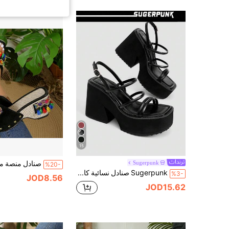
15
Sugerpunk
%20-
Sugerpunk صنادل نسائية كاجوال وأنيقة ذات كعب منحدر مفتوحة الأصبع، بتصميم ألوان داكنة بطراز بانك جوثيك، مزودة بأشرطة متقاطعة وإبزيم كاحل مطاطي معدني، مثالية للنوادي الليلية والحفلات والعطلات والتنقل
%3-
JOD8.56
JOD15.62