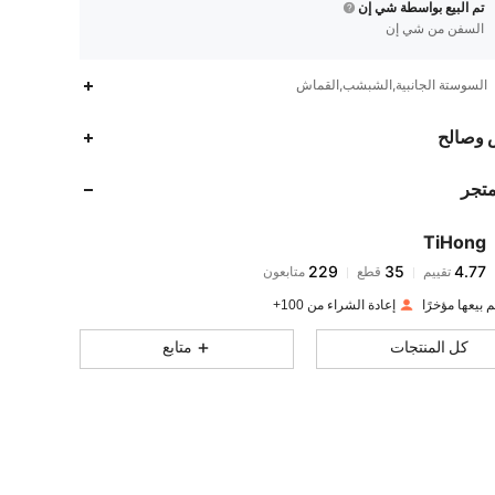
تم البيع بواسطة شي إن
السفن من شي إن
السوستة الجانبية,الشبشب,القماش
229
35
4.77
 وصالح
229
35
4.77
متجر
229
35
4.77
229
35
4.77
TiHong
229
35
4.77
تقييم
قطع
متابعون
l***a
تمت متابعة
منذ 1 يوم
229
35
4.77
إعادة الشراء من 100+
229
35
4.77
كل المنتجات
متابع
229
35
4.77
229
35
4.77
229
35
4.77