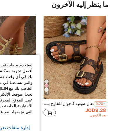
ما ينظر إليه الآخرون
نستخدم ملفات تعريف 
أفضل تجربة ممكنة ع
بك في أي وقت حسب ا
والتي تساعدنا في ت
14
تجعل موقعنا الإلكت
عمل الموقع. لمعرفة
نعال صيفية كاجوال للخارج بتصميم ريترو عصري متعدد الاستخدامات، مع إبزيم معدني قابل للتعديل ونعل سميك، شبشب منصة بنعل سميك وكعب إسفين
%5-
%20-
الاختيارية الخاصة ب
JOD9.28
JOD8.15
التي نجمعها، انقر ه
بعد الكوبون
إدارة ملفات تعر