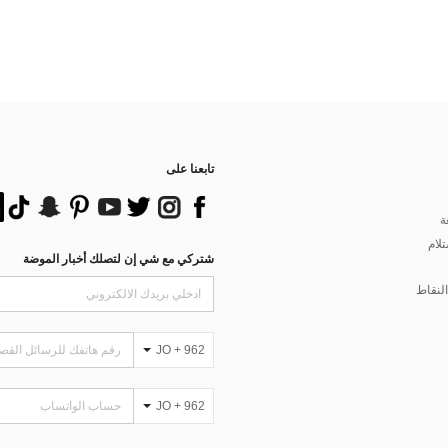
تابعنا على
ة
تلام
شتركي مع شي إن لتصلك أخبار الموضة
لنقاط
JO + 962
JO + 962