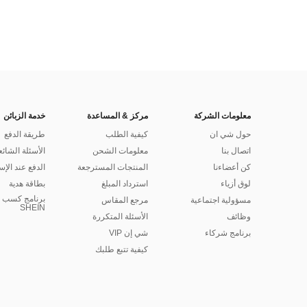
معلومات الشركة
مركز & المساعدة
خدمة الزبائن
حول شي ان
كيفية الطلب
طريقة الدفع
اتصال بنا
معلومات الشحن
الأسئلة الشائع
كن أعضاءنا
المنتجات المسترجعة
الدفع عند الإس
لوق أزياء
استرداد المبلغ
بطاقة هدية
برنامج كسب ا
مسؤولية اجتماعية
مرجع المقاس
SHEIN
وظائف
الأسئلة المتكررة
برنامج شركاء
شي إن VIP
كيفية تتبع طلبك