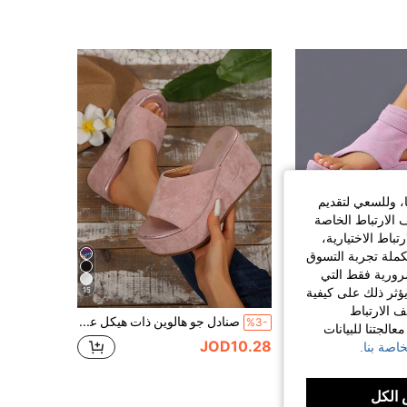
ا، وللسعي لتقديم
 الارتباط الخاصة
اط الاختيارية،
كملة تجربة التسوق
الضرورية فقط التي
15
7
ؤثر ذلك على كيفية
ف الارتباط
صنادل نسائية بمقدمة مربعة وقاعدة سميكة وكعب إسفين، بوت كاحل بأسلوب أوروبي وأمريكي مع إبزيم وكعب عالي، بوت مفتوح الأصابع بزيادة في الطول وتصميم ضيق
صنادل جو هالوين ذات هيكل عظمي ملون موديل 2025 الأحدث، صنادل منصة شائعة للسيدات، صنادل سميكة القاع بتصميم كلية مفتوحة الأصابع مع كعب وتد مريح وزيادة في الارتفاع وبنمط الهيكل العظمي
%3-
الجتنا للبيانات
JOD10.28
اصة بنا.
الكل