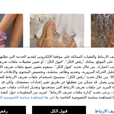
الارتباط والتقنيات المماثلة على موقعنا الإلكتروني لتقديم الخدمة التي تطلبه
لى الموقع. يمكنك "رفض الكل"، "قبول الكل"، أو تعيين تفضيلات ملفات تعريف
ختيارك. من خلال تحديد "قبول الكل"، سنقوم بتعيين جميع ملفات تعريف الارتب
حليل الحركة المرورية، وتقديم وظائف محسّنة، وتخصيص المحتوى والإعلانات لت
الخاصة بك مع SHEIN. من خلال تحديد "رفض الكل"، ستسمح باستخدام ملفات تعريف الارتباط 
12
روني يعمل. قد تتمكن من تعطيلها عن طريق تغيير إعدادات متصفحك، ولكن قد ي
 المزيد عن ملفات تعريف الارتباط التي نستخدمها وتعديل إعدادات ملفات تعري
صنادل نسائية صيفية أنيقة وأنيقة ذات لون أحادي مع سحاب خلفي مفرغ، صنادل روماني عصري مريح للاستخدام اليومي والشاطئ
صنادل نسائية جديدة للربيع/الصيف بكعب إسفين ونعل سميك، تصميم منسوج بحزام للشاطئ والعطلات، كعب عالي، أسلوب فستان، موضة كاجوال، متعددة الاستخدامات للتنقل اليومي والترفيه
%5-
%5-
ك، يرجى تحديد "إدارة ملفات تعريف الارتباط". لمزيد من المعلومات حول كيفية مع
JOD9.60
JOD9.08
نا لمشاهدة سياسة الخصوصية الخاصة بنا.
انقر هنا لمشاهدة سياسة الخصوصية الخ
بعد الكوبون
يف الارتباط
قبول الكل
رفض 