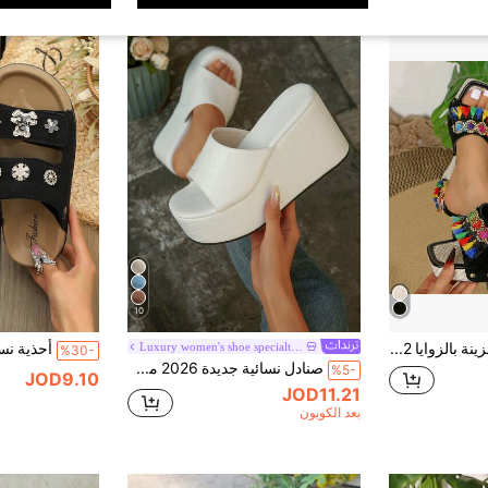
10
صنادل منصة مزينة بالزوايا 42، صنادل صيفية عصرية مريحة متعددة الاستخدامات ذات كعب عالي للنساء
Luxury women's shoe specialty store
%30-
صنادل نسائية جديدة 2026 من الجلد المدبوغ بنعل منصة ووتد، مفتوحة الأصابع، سهلة الارتداء، بنعل سميك عالي، أحذية صيفية كاجوال للمشي والشاطئ
%5-
JOD9.10
JOD11.21
بعد الكوبون