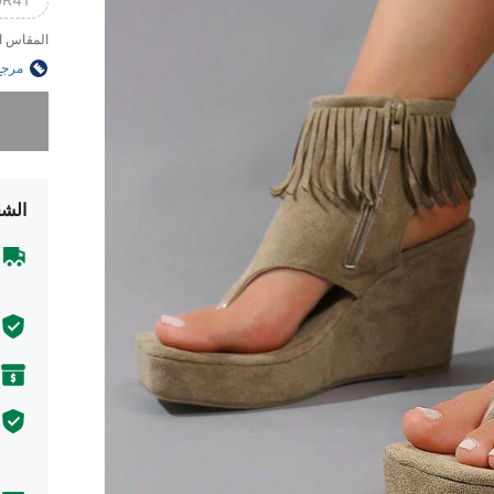
R41)
المقاس ا
مرجع
عذراً، لقد 
الشح