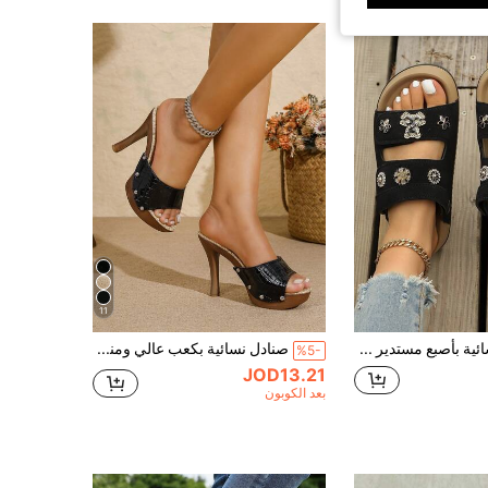
11
أحذية نسائية بأصبع مستدير ولامع مزينة بزهور وشكل دب، قابلة للارتداء بسهولة، أنيقة وراحة للاستخدام اليومي، الحفلات، العمل، أحذية صنادل ذات نعل سميك
صنادل نسائية بكعب عالي ومنصة، مزينة بفيونكة مثيرة ومسامير معدنية للحفلات
%5-
JOD13.21
بعد الكوبون