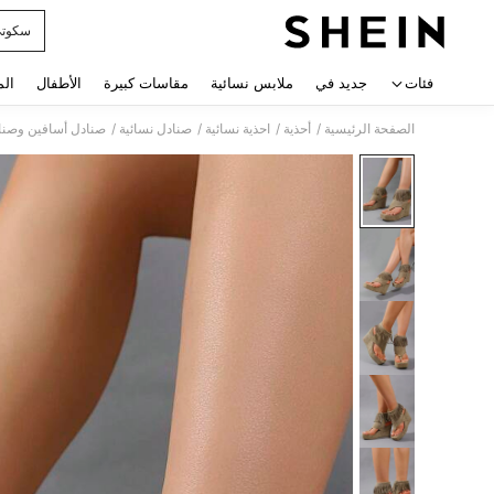
سكوت
 navigate search
فئات
جديد في
ملابس نسائية
مقاسات كبيرة
الأطفال
الم
/
/
/
/
الصفحة الرئيسية
أحذية
احذية نسائية
صنادل نسائية
صنادل أسافين وصنا