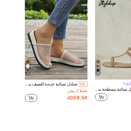
4
17
لري
صنادل نسائية جديدة للصيف بنعل سميك من الشبكة، أحذية شاطئ بأسلوب عطلة الشاطئ باردة وشخصية بنعل سميك وكعب إسفين، صنادل شبكية مجوفة قابلة للتنفس بنصف انزلاق
%8-
Styleloop صنادل نسائية مسطحة مزينة بإبزيم مسامير، صنادل رومانية، أساسيات السفر، ملابس العطلات، ملابس الصيف، أحذية صيفية بأجواء العطلات
فقط 2 بيقي
JOD8.56