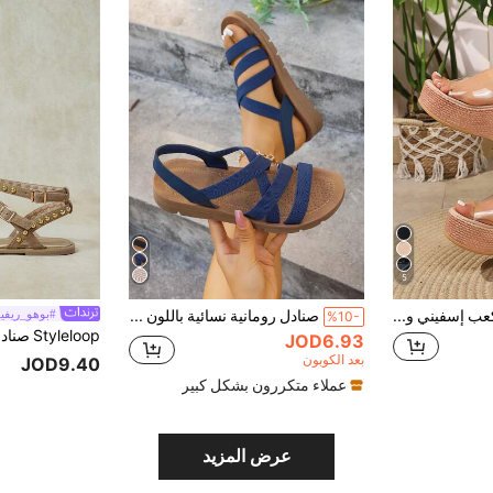
5
صنادل نسائية بكعب إسفيني ومنصة، أسلوب عطلة كاجوال بطبعة نمر، نعال سميكة، منصة أنيقة وعصرية
صنادل رومانية نسائية باللون الأزرق الداكن مع حزام مطاطي متقاطع ونعل سميك، للأقدام الضيقة يرجى اختيار مقاس أصغر، نعل ناعم مانع للانزلاق صنادل شاطئ خارجية
#بوهو_ريفي
%10-
JOD6.93
بعد الكوبون
JOD9.40
عملاء متكررون بشكل كبير
عرض المزيد