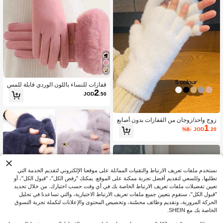
989 متابعون
4.90
قفازات للنساء باللون الوردي قابلة للمس
2
الشاشة، مقاومة للماء بطانة حرارية ناعم
JOD
.50
ة، قفازات شتوية للخارج، لمناسبة كرامي
ش هالوين
زوج واحد/زوجان من القفازات بدون أصابع
1
ذات لون أحادي فاخر، قفازات معصم محب
%8-
JOD
.20
وكة دافئة مناسبة للرياضات الخارجية والم
كتب والمدرسة والارتداء اليومي في فصل
ي الخريف والشتاء والسفر والمناسبات
نستخدم ملفات تعريف الارتباط والتقنيات المماثلة على موقعنا الإلكتروني لتقديم الخدمة التي
تطلبها، وللسعي لتقديم أفضل تجربة ممكنة على الموقع. يمكنك "رفض الكل"، "قبول الكل"، أو
تعيين تفضيلات ملفات تعريف الارتباط الخاصة بك في أي وقت حسب اختيارك. من خلال تحديد
"قبول الكل"، سنقوم بتعيين جميع ملفات تعريف الارتباط الاختيارية، والتي تساعدنا في تحليل
الحركة المرورية، وتقديم وظائف محسّنة، وتخصيص المحتوى والإعلانات لتكملة تجربة التسوق
الخاصة بك مع SHEIN.