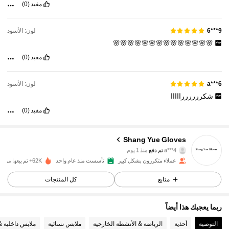
مفيد
(0)
لون: الأسود
9***6
🌸🌸🌸🌸🌸🌸🌸🌸🌸🌸🌸🌸🌸🌸
مفيد
(0)
لون: الأسود
a***6
شكررررررااااا
مفيد
(0)
989 متابعون
4.90
Shang Yue Gloves
a***4
تم دفع
منذ 1 يوم
l***5
تمت متابعة
منذ 1 يوم
عملاء متكررون بشكل كبير
تأسست منذ عام واحد
62K+ تم بيعها مؤخرًا
989 متابعون
4.90
متابع
كل المنتجات
989 متابعون
4.90
ربما يعجبك هذا أيضاً
التوصية
أحذية
الرياضة & الأنشطة الخارجية
ملابس نسائية
ملابس داخلية &