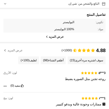
البائع والشحن من: شي إن
تفاصيل المنتج
تكوين:
البوليستر
مواد:
100% البوليستر
عرض المزيد
4.88
(1000+)
عرض المزيد
سوف اشتريه مرة أخرى
(15)
أطقم الشتاء
(98)
لطيف
(100+)
لون: الأزرق
d***3
روعه
تجنن
مثل
الصوره
بضبط
مفيد
(0)
لون: بيج
r***1
ممتازات
وجودة
عالية
وبدفو
كتييير