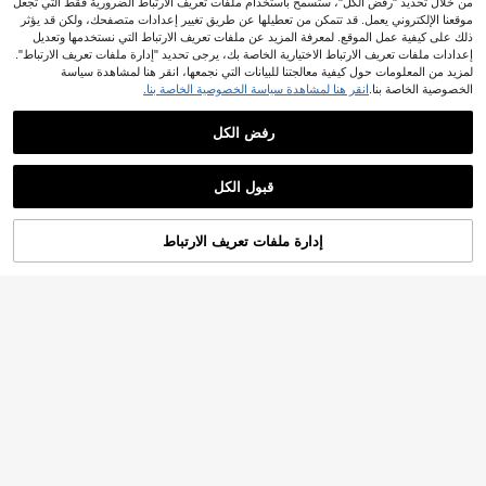
من خلال تحديد "رفض الكل"، ستسمح باستخدام ملفات تعريف الارتباط الضرورية فقط التي تجعل
موقعنا الإلكتروني يعمل. قد تتمكن من تعطيلها عن طريق تغيير إعدادات متصفحك، ولكن قد يؤثر
ذلك على كيفية عمل الموقع. لمعرفة المزيد عن ملفات تعريف الارتباط التي نستخدمها وتعديل
إعدادات ملفات تعريف الارتباط الاختيارية الخاصة بك، يرجى تحديد "إدارة ملفات تعريف الارتباط".
لمزيد من المعلومات حول كيفية معالجتنا للبيانات التي نجمعها، انقر هنا لمشاهدة سياسة
زوج قفازات قابلة للتحويل - دافئة للشتاء،
الخصوصية الخاصة بنا.
انقر هنا لمشاهدة سياسة الخصوصية الخاصة بنا.
1
متوافقة مع الشاشة اللمسية، مقاومة للري
.36
JOD
%3-
بعد الكوبون
اح، مناسبة للتنقل في الطقس البارد، الس
فر، المهرجانات
رفض الكل
زوج قفازات مبطنة بالقطيفة المُسمكة، ق
2
فازات ذات لون أحادي متعددة الوظائف م
JOD
.90
قاومة للبرودة، مناسبة للدراجات الخارجي
قبول الكل
ة، دفء الشتاء، جنسي، بطانة من الفلي
س، هدية عيد الميلاد والكريسماس
إدارة ملفات تعريف الارتباط
أضف إلى عربة التسوق بنجاح
1/2 زوج من قفازات نسائية بدون أصابع بل
ون موحد دافئة محبوكة، قفازات معصم م
فقط 1 بيقي