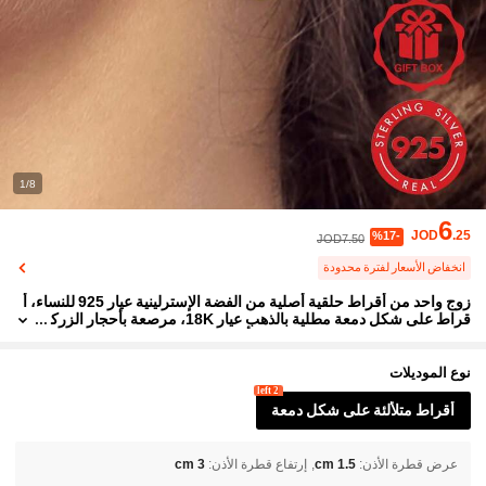
1/8
6
JOD
.25
%17-
JOD7.50
انخفاض الأسعار لفترة محدودة
زوج واحد من أقراط حلقية أصلية من الفضة الإسترلينية عيار 925 للنساء، أ
قراط على شكل دمعة مطلية بالذهب عيار 18K، مرصعة بأحجار الزرك
ونيا المكعبة البراقة، هدية مجوهرات أنيقة وراقية، مناسبة للارتداء اليو
مي والحفلات والتسوق ومآدب العطلات
نوع الموديلات
2 left
أقراط متلألئة على شكل دمعة
عرض قطرة الأذن
:
1.5 cm
إرتفاع قطرة الأذن
:
3 cm