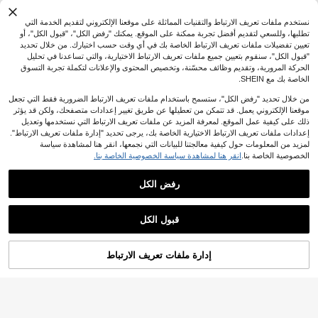
نستخدم ملفات تعريف الارتباط والتقنيات المماثلة على موقعنا الإلكتروني لتقديم الخدمة التي
تطلبها، وللسعي لتقديم أفضل تجربة ممكنة على الموقع. يمكنك "رفض الكل"، "قبول الكل"، أو
تعيين تفضيلات ملفات تعريف الارتباط الخاصة بك في أي وقت حسب اختيارك. من خلال تحديد
"قبول الكل"، سنقوم بتعيين جميع ملفات تعريف الارتباط الاختيارية، والتي تساعدنا في تحليل
الحركة المرورية، وتقديم وظائف محسّنة، وتخصيص المحتوى والإعلانات لتكملة تجربة التسوق
الخاصة بك مع SHEIN.
أقراط حلقية نسائية بتصميم بسيط وأنيق
من خلال تحديد "رفض الكل"، ستسمح باستخدام ملفات تعريف الارتباط الضرورية فقط التي تجعل
6
من الفضة الإسترليني عيار 925 مع قلادة
موقعنا الإلكتروني يعمل. قد تتمكن من تعطيلها عن طريق تغيير إعدادات متصفحك، ولكن قد يؤثر
JOD
.70
مزدوجة على شكل صليب، مجوهرات راقي
ذلك على كيفية عمل الموقع. لمعرفة المزيد عن ملفات تعريف الارتباط التي نستخدمها وتعديل
ة بثلاثة ألوان
إعدادات ملفات تعريف الارتباط الاختيارية الخاصة بك، يرجى تحديد "إدارة ملفات تعريف الارتباط".
لمزيد من المعلومات حول كيفية معالجتنا للبيانات التي نجمعها، انقر هنا لمشاهدة سياسة
الخصوصية الخاصة بنا.
انقر هنا لمشاهدة سياسة الخصوصية الخاصة بنا.
رفض الكل
زوج واحد من أقراط فضة إسترليني 925 أ
صلية على شكل حرف U للنساء، مطلية ب
فقط 2 بيقي
الذهب عيار 18K، مرصعة بحجر الزركونيا
7
%24-
JOD
.34
المكعب اللامع، أنيقة وعصرية، مناسبة للار
قبول الكل
تداء اليومي والحفلات والتسوق ومآدب الع
طلات
إدارة ملفات تعريف الارتباط
أضف إلى عربة التسوق بنجاح
%17 خصم!