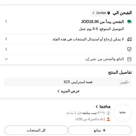
الشحن الي
Jordan
الشحن يبدأ من JOD18.00
التوصيل المتوقع:
6-8 يوم عمل
لا يمكن إرجاع أو استبدال المنتجات في هذه الفئة.
البائع والشحن من: شي إن
تفاصيل المنتج
تكوين:
فضة استرليني 925
عرض المزيد
lazha
635 متابعون
4.91
9***8
تمت متابعة
قبل 2 ساعة
635 متابعون
4.91
إعادة الشراء من 100+
635 متابعون
4.91
متابع
كل المنتجات