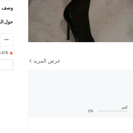
وصف
حول ال
67K تم بيعها مؤخرًا
عرض المزيد
كبير
0%