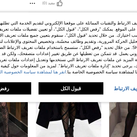
مفيد (0)
الارتباط والتقنيات المماثلة على موقعنا الإلكتروني لتقديم الخدمة التي تطلبه
لى الموقع. يمكنك "رفض الكل"، "قبول الكل"، أو تعيين تفضيلات ملفات تعريف
ختيارك. من خلال تحديد "قبول الكل"، سنقوم بتعيين جميع ملفات تعريف الارتب
حليل الحركة المرورية، وتقديم وظائف محسّنة، وتخصيص المحتوى والإعلانات لت
الخاصة بك مع SHEIN. من خلال تحديد "رفض الكل"، ستسمح باستخدام ملفات تعريف الارتباط 
روني يعمل. قد تتمكن من تعطيلها عن طريق تغيير إعدادات متصفحك، ولكن قد ي
 المزيد عن ملفات تعريف الارتباط التي نستخدمها وتعديل إعدادات ملفات تعري
ك، يرجى تحديد "إدارة ملفات تعريف الارتباط". لمزيد من المعلومات حول كيفية مع
نا لمشاهدة سياسة الخصوصية الخاصة بنا.
انقر هنا لمشاهدة سياسة الخصوصية الخ
يف الارتباط
قبول الكل
رفض 