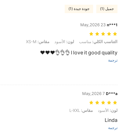
جميل (1)
جودة جيدة (1)
23 May,2026
n***1
التناسب الكلي: مناسب, لون: الأسود, مقاس: XS-M
التناسب الكلي:
مناسب
لون:
الأسود
مقاس:
XS-M
I love it good quality 👌👌👌❤️❤️❤️
ترجمة
7 May,2026
D***a
لون: الأسود, مقاس: L-XXL
لون:
الأسود
مقاس:
L-XXL
Linda
ترجمة