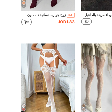
4
جوارب طويلة سوداء مزينة بالدانتيل الزهري للعروس والوصيفات، جوارب شبكية شفافة أنيقة، مناسبة لوصيفات العروس وشهر العسل وتصوير الزفاف
زوج جوارب نسائية ذات لون أحادي للمقاسات الكبيرة
%4-
JOD1.83