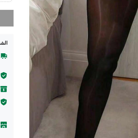
عذراً، لقد 
الشح