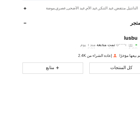
581
67
4.69
الدانتيل منتفض,عيد التنكر,عيد الأم,عيد الأضحى,عصري,موضة
581
67
4.69
متجر
581
67
4.69
lusbu
o***i
تمت متابعة
منذ 1 يوم
581
67
4.69
تقييم
قطع
متابعون
إعادة الشراء من 2.4K
581
67
4.69
كل المنتجات
متابع
581
67
4.69
581
67
4.69
581
67
4.69
581
67
4.69
581
67
4.69