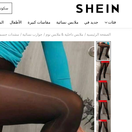
سكوت
 navigate search
فئات
جديد في
ملابس نسائية
مقاسات كبيرة
الأطفال
الم
/
/
/
الصفحة الرئيسية
ملابس داخلية & ملابس نوم
جوارب نسائية
مشدات جسم ن