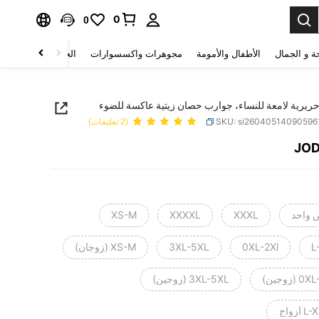
0
0
ة و الجمال
الأطفال والأمومة
مجوهرات واكسسوارات
الحقائب والأمتعة
ريرية لامعة للنساء، جوارب حصان زيتية عاكسة للضوء
SKU: si26040514090596
(2 تعليقات)
JO
PRICE AND AVAILABIL
 واحد
XXXL
XXXXL
XS-M
L
0XL-2Xl
3XL-5XL
XS-M (زوجان)
زوجين)
3XL-5XL (زوجين)
أزواج