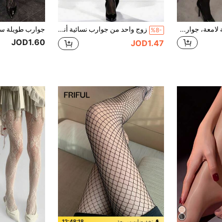
زوج من جوارب نسائية لامعة، جوارب حصان منعكسة مضيئة
زوج واحد من جوارب نسائية أنيقة بمقاس كبير بنمط ماسي غير متماثل، باللون الأسود، عالية المرونة، مناسبة لجميع الفصول. هذه الجوارب الشفافة متعددة الاستخدامات بمقاس كبير يمكن تنسيقها بطرق عديدة، مما يبرز الحيوية والجاذبية والأناقة.
%8-
JOD1.60
JOD1.47
تخفيضات سريعة
12:48:16