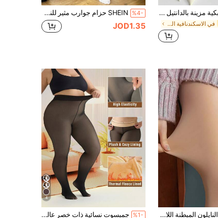
جوارب شبكية مزينة بالدانتيل والزهور الناعمة للنساء، جوارب شفافة بنقشات ورود وأوراق الكرمة بطراز عتيق وجذاب
SHEIN حزام جوارب مثير للنساء قطعة واحدة
%4-
في الاسكندنافية المرأة الجوارب
JOD1.35
4
زوج من جوارب النايلون المبطنة اللامعة ذات اللون الأحادي الجذاب، هدية عيد الميلاد للخريف/الشتاء
جمبسوت نسائية ذات خصر عالي مبطنة، تناسق ألوان أنيق، متعددة الاستخدامات للطبقات أو الملابس الخارجية، مناسبة للطقس البارد، للمناسبات الرسمية أو اليومية، ملابس دافئة أساسية للخريف/الشتاء، مريحة وداف
%1-