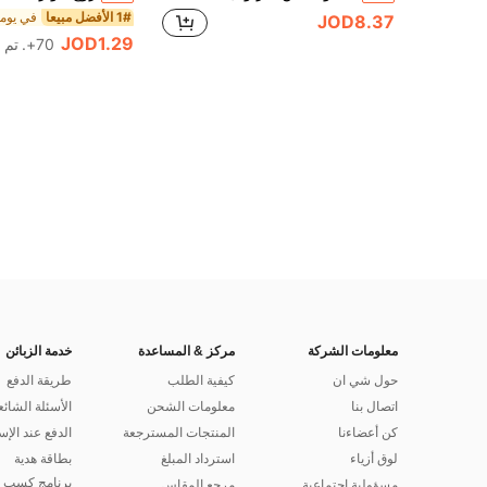
1# الأفضل مبيعا
JOD8.37
JOD1.29
70+. تم بيع
معلومات الشركة
مركز & المساعدة
خدمة الزبائن
حول شي ان
كيفية الطلب
طريقة الدفع
اتصال بنا
معلومات الشحن
الأسئلة الشائع
كن أعضاءنا
المنتجات المسترجعة
الدفع عند الإس
لوق أزياء
استرداد المبلغ
بطاقة هدية
برنامج كسب ا
مسؤولية اجتماعية
مرجع المقاس