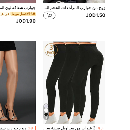
زوج من جوارب المرأة ذات الحجم الكبير بطبعة نمر، سروال ضيق بنمط حيواني أسود جذاب، سراويل وجوارب ضيقة للخريف والشتاء، سراويل ضيقة للعمل والأعمال في الشتاء
6# الأفضل مبيعا
JOD1.50
JOD1.90
4
3 عبوات من سراويل ضيقة سوداء خفيفة للصيف للنساء، كاجوال، رياضية، مرنة، مناسبة للخارج والعطلات والمشي، سراويل قصيرة، منزلية، تشكيل الجسم ورفع الأرداف، يوغا
%8-
%8-