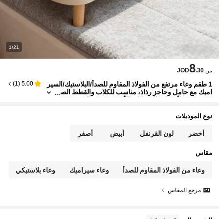
1/21
8
JOD
.30
من
1 طقم وعاء مرتفع من الفولاذ المقاوم للصدأ/البلاستيك/السير
)
1
(
5.00
اميك مع حامل وحاجز رذاذ، مناسب للكلاب والقطط الص
غيرة، هدية لأصحاب الحيوانات الأليفة في عيد الحب، ، عي
د الميلاد
نوع الموديلات
أخضر
لون القرنفل
أبيض
أصفر
مقاس
وعاء من الفولاذ المقاوم للصدأ
وعاء سيراميك
وعاء بلاستيكي
مرجع المقاس