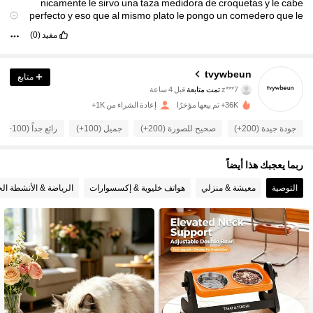
nicamente
le
sirvo
una
taza
medidora
de
croquetas
y
le
cabe
perfecto
y
eso
que
al
mismo
plato
le
pongo
un
comedero
que
le
ayuda
a
comer
lento
مفيد
(0)
tvywbeun
متابع
484 متابعون
4.77
z***7
تمت متابعة
قبل 4 ساعة
36K+ تم بيعها مؤخرًا
إعادة الشراء من 1K+
484 متابعون
4.77
جودة جيدة (200+)
صحيح للصورة (200+)
جميل (100+)
رائع جداً (100+)
484 متابعون
4.77
ربما يعجبك هذا أيضاً
484 متابعون
4.77
التوصية
معيشة & منزلي
هواتف خليوية & إكسسوارات
الرياضة & الأنشطة الخ
484 متابعون
4.77
484 متابعون
4.77
484 متابعون
4.77
484 متابعون
4.77