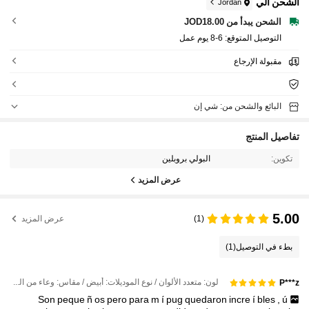
الشحن الي
Jordan
الشحن يبدأ من JOD18.00
التوصيل المتوقع:
6-8 يوم عمل
مقبولة الإرجاع
البائع والشحن من: شي إن
تفاصيل المنتج
تكوين:
البولي بروبلين
عرض المزيد
5.00
(1)
عرض المزيد
بطء في التوصيل
(1)
لون: متعدد الألوان / نوع الموديلات: أبيض / مقاس: وعاء من الفولاذ المقاوم للصدأ
P***z
Son
peque
ñ
os
pero
para
m
í
pug
quedaron
incre
í
bles
,
ú