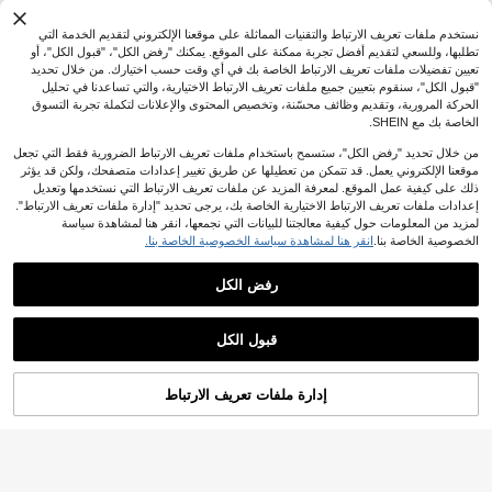
طعام وماء الحيوانات الأليفة، يساعد على
منع القيء
نستخدم ملفات تعريف الارتباط والتقنيات المماثلة على موقعنا الإلكتروني لتقديم الخدمة التي
تطلبها، وللسعي لتقديم أفضل تجربة ممكنة على الموقع. يمكنك "رفض الكل"، "قبول الكل"، أو
تعيين تفضيلات ملفات تعريف الارتباط الخاصة بك في أي وقت حسب اختيارك. من خلال تحديد
"قبول الكل"، سنقوم بتعيين جميع ملفات تعريف الارتباط الاختيارية، والتي تساعدنا في تحليل
الحركة المرورية، وتقديم وظائف محسّنة، وتخصيص المحتوى والإعلانات لتكملة تجربة التسوق
الخاصة بك مع SHEIN.
من خلال تحديد "رفض الكل"، ستسمح باستخدام ملفات تعريف الارتباط الضرورية فقط التي تجعل
موقعنا الإلكتروني يعمل. قد تتمكن من تعطيلها عن طريق تغيير إعدادات متصفحك، ولكن قد يؤثر
ذلك على كيفية عمل الموقع. لمعرفة المزيد عن ملفات تعريف الارتباط التي نستخدمها وتعديل
إعدادات ملفات تعريف الارتباط الاختيارية الخاصة بك، يرجى تحديد "إدارة ملفات تعريف الارتباط".
لمزيد من المعلومات حول كيفية معالجتنا للبيانات التي نجمعها، انقر هنا لمشاهدة سياسة
الخصوصية الخاصة بنا.
انقر هنا لمشاهدة سياسة الخصوصية الخاصة بنا.
توفير JOD0.08
توفير JOD0.41
رفض الكل
1 وعاء طعام من الفولاذ المقاوم للصدأ م
مجموعة من 2 وعاء مرتفع للحيوانات الألي
3
صمم بشكل قدم كرتوني عالي لحماية الر
فة أنيق باللون الأسود/الأبيض النقي، مائل
فقط 1 بيقي
%2-
JOD
.72
قبة، ذو مظهر جمالي لتقديم الطعام على
بزاوية 15 درجة - طعام مرتفع مضاد للقي
4
%8-
JOD
.69
الطاولة أو الأرض للكلاب والقطط، هدية م
ء، مصمم لحماية الرقبة والعمود الفقري،
قبول الكل
ميزة لحيوانات الأليفة المحبوبة
قاعدة واسعة مانعة للانزلاق، مصنوع من م
واد بلاستيكية متينة، مناسب للقطط والكلا
ب الصغيرة، للطعام الرطب والجاف، هدي
ة عملية للحيوانات الأليفة
إدارة ملفات تعريف الارتباط
أضف إلى عربة التسوق بنجاح