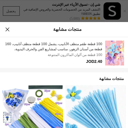
شي إن - تسوق الأزياء عبر الإنترنت
×
اكتشف المزيد من الخصومات الحصرية والعروض الإضافية في
يحصل
تطبيق SHEIN!
(5,000)
منتجات مشابهة
100 قطعة طقم منظف الأنابيب، يشمل 100 قطعة منظف أنابيب، 160
قطعة من أسنان الزهور، مناسب لمشاريع الفن والحرف اليدوية،
ديكورات الحفلات، مشاريع الفن، سيقان زخرفية، إكسسوارات DIY،
100 قطعة من ألوان الماكرون المتنوعة
هدية يدوية رائعة لعيد الحب وعيد الأم
JOD2.40
منتجات مشابهة