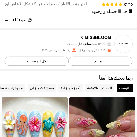
لون: متعدد الألوان / حجم الأظافر: S / شكل الأظافر: لوز
x***o
جداااا
جميلة
و
رهيبهه
مفيد
(14)
34K متابعون
4.92
MISSBLOOM
e***2
تمت متابعة
قبل 1 ساعة
m***9
تتصفح
99K+ تم بيعها مؤخرًا
إعادة الشراء من 99K+
34K متابعون
4.92
متابع
كل المنتجات
34K متابعون
4.92
ربما يعجبك هذا أيضاً
التوصية
الحقائب والأمتعة
أجهزة منزلية
معيشة & منزلي
مجوهرات & سا
34K متابعون
4.92
34K متابعون
4.92
34K متابعون
4.92