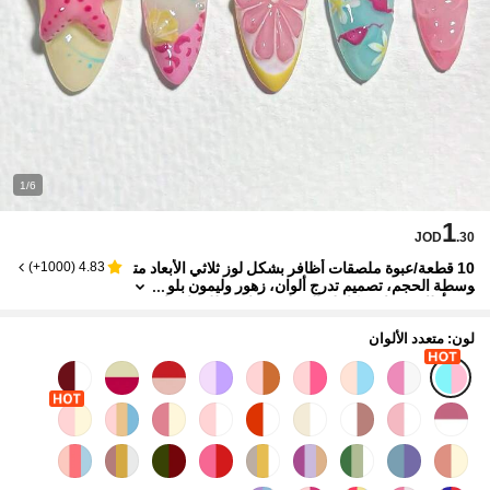
1/6
1
JOD
.30
10 قطعة/عبوة ملصقات أظافر بشكل لوز ثلاثي الأبعاد مت
)
1000+
(
4.83
وسطة الحجم، تصميم تدرج ألوان، زهور وليمون بلو
ري، أظافر صناعية كاملة التغطية، مناسبة للنساء وا
لفتيات للاستخدام اليومي
لون: متعدد الألوان