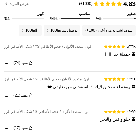
4.83
(1000+)
عرض المزيد
صغير
مناسب
كبير
%1
%94
%5
سوف اشتريه مرة أخرى
(100+)
توصيل سريع
(100+)
رائع
(100+)
لون: متعدد الألوان / حجم الأظافر: XS / شكل الأظافر: لوز
q***k
جميلة
جدااااااا
مفيد
(74)
لون: متعدد الألوان / حجم الأظافر: M / شكل الأظافر: لوز
a***1
روعه
لعبه
تجنن
لايك
اذا
استفدتي
من
تعليقي
❤️
مفيد
(21)
لون: متعدد الألوان / حجم الأظافر: S / شكل الأظافر: لوز
a***0
حلو
واتس
والبحر
مفيد
(17)