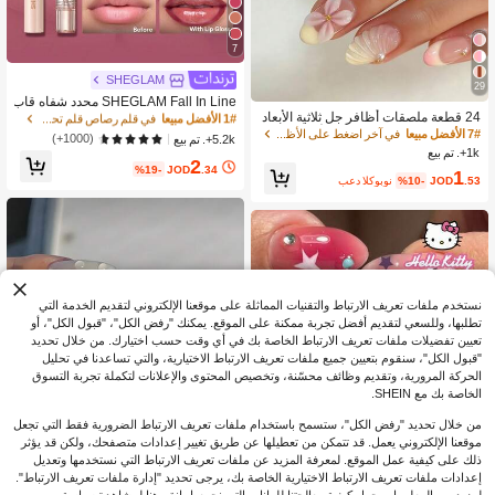
7
1# الأفضل مبيعا
في قلم رصاص قلم تحديد الشفاه
SHEGLAM
29
3.1K+ مستخدم قام بإعادة الشراء
SHEGLAM Fall In Line محدد شفاه قاب
24 قطعة ملصقات أظافر جل ثلاثية الأبعاد
ل للتقشير-Pinky Promise روج محدد قو
1# الأفضل مبيعا
1# الأفضل مبيعا
في قلم رصاص قلم تحديد الشفاه
في قلم رصاص قلم تحديد الشفاه
بشكل بيضاوي قصير مزينة بالأزهار واللؤل
س شفايف ماركة تجميل ومكياج للنساء
7# الأفضل مبيعا
في آخر اضغط على الأظافر الصناعية
3.1K+ مستخدم قام بإعادة الشراء
3.1K+ مستخدم قام بإعادة الشراء
(1000+)
5.2k+. تم بيع
ؤ، أغلفة أظافر فرنسية، تشمل 1 طلاء ج
والفتيات
1k+. تم بيع
1# الأفضل مبيعا
في قلم رصاص قلم تحديد الشفاه
2
ل و 1 ملف أظافر، مناسبة للنساء والفتيا
%19-
JOD
.34
1
3.1K+ مستخدم قام بإعادة الشراء
ت للاستخدام اليومي وحفلات الضغط على
.53
JOD
%10-
بعد الكوبون
الأظافر
نستخدم ملفات تعريف الارتباط والتقنيات المماثلة على موقعنا الإلكتروني لتقديم الخدمة التي
تطلبها، وللسعي لتقديم أفضل تجربة ممكنة على الموقع. يمكنك "رفض الكل"، "قبول الكل"، أو
تعيين تفضيلات ملفات تعريف الارتباط الخاصة بك في أي وقت حسب اختيارك. من خلال تحديد
"قبول الكل"، سنقوم بتعيين جميع ملفات تعريف الارتباط الاختيارية، والتي تساعدنا في تحليل
الحركة المرورية، وتقديم وظائف محسّنة، وتخصيص المحتوى والإعلانات لتكملة تجربة التسوق
الخاصة بك مع SHEIN.
من خلال تحديد "رفض الكل"، ستسمح باستخدام ملفات تعريف الارتباط الضرورية فقط التي تجعل
موقعنا الإلكتروني يعمل. قد تتمكن من تعطيلها عن طريق تغيير إعدادات متصفحك، ولكن قد يؤثر
ذلك على كيفية عمل الموقع. لمعرفة المزيد عن ملفات تعريف الارتباط التي نستخدمها وتعديل
إعدادات ملفات تعريف الارتباط الاختيارية الخاصة بك، يرجى تحديد "إدارة ملفات تعريف الارتباط".