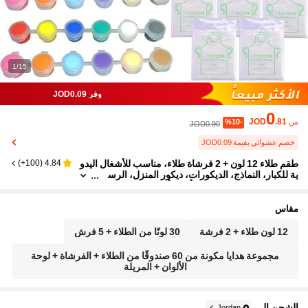
1/15
وفر JOD0.09
0
JOD
.81
من
%10-
JOD0.90
خصم عشوائي بقيمة JOD0.09
طقم طلاء 12 لون + 2 فرشاة طلاء، مناسب للأشغال اليدو
)
100+
(
4.84
ية للكبار، النماذج، الديكورات، ديكور المنزل، الرس
م.'} {'translate_ar':'طقم ألوان أكريليك 60 لون مع
فرش طلاء، لوحة ألوان، وسترة يمكن التخلص منها، حاويا
ت - هدية مثالية للمنزل، عيد الميلاد، حفلات الفصل الدراس
مقاس
ي (ألوان عشوائية)، العودة إلى المدرسة
12 لون طلاء + 2 فرشة
30 لونًا من الطلاء + 5 فرش
مجموعة هدايا مكونة من 60 صندوقًا من الطلاء + الفرشاة + لوحة
الألوان + المريلة
الشحن الي
Jordan