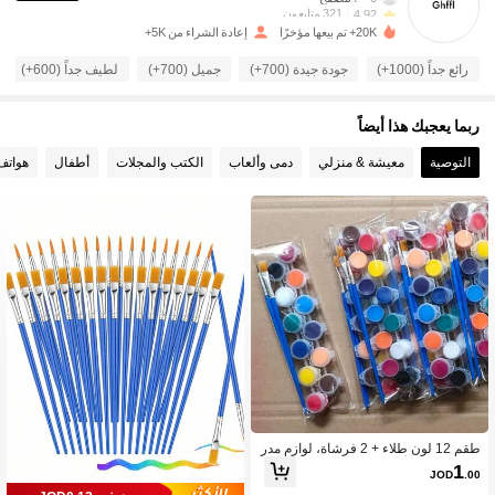
321 متابعون
4.92
20K+ تم بيعها مؤخرًا
إعادة الشراء من 5K+
رائع جداً (1000+)
جودة جيدة (700+)
جميل (700+)
لطيف جداً (600+)
321 متابعون
4.92
ربما يعجبك هذا أيضاً
321 متابعون
4.92
التوصية
معيشة & منزلي
دمى وألعاب
الكتب والمجلات
أطفال
هواتف
321 متابعون
4.92
321 متابعون
4.92
321 متابعون
4.92
321 متابعون
4.92
طقم 12 لون طلاء + 2 فرشاة، لوازم مدر
سية متعددة الألوان للفن، مناسبة لل- DI
1
JOD
.00
Y والرسم والأعمال اليدوية، عودة إلى الم
321 متابعون
4.92
درسة