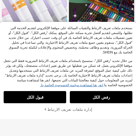
شحن نمط جسم القلم بشكل عشوائي ب
سبب دفعات الإنتاج المختلفة)
نستخدم ملفات تعريف الارتباط والتقنيات المماثلة على موقعنا الإلكتروني لتقديم الخدمة التي
تطلبها، وللسعي لتقديم أفضل تجربة ممكنة على الموقع. يمكنك "رفض الكل"، "قبول الكل"، أو
تعيين تفضيلات ملفات تعريف الارتباط الخاصة بك في أي وقت حسب اختيارك. من خلال تحديد
"قبول الكل"، سنقوم بتعيين جميع ملفات تعريف الارتباط الاختيارية، والتي تساعدنا في تحليل
الحركة المرورية، وتقديم وظائف محسّنة، وتخصيص المحتوى والإعلانات لتكملة تجربة التسوق
الخاصة بك مع SHEIN.
من خلال تحديد "رفض الكل"، ستسمح باستخدام ملفات تعريف الارتباط الضرورية فقط التي تجعل
96/72/48/24 ألوان أقلام مزدوجة الطرف
موقعنا الإلكتروني يعمل. قد تتمكن من تعطيلها عن طريق تغيير إعدادات متصفحك، ولكن قد يؤثر
بالبريق، أقلام تحديد مزدوجة الطرف مع م
2
ذلك على كيفية عمل الموقع. لمعرفة المزيد عن ملفات تعريف الارتباط التي نستخدمها وتعديل
JOD
.60
سحوق لامع، أقلام مائية، أقلام جل، أقلام ف
إعدادات ملفات تعريف الارتباط الاختيارية الخاصة بك، يرجى تحديد "إدارة ملفات تعريف الارتباط".
لورسنت، فرش رسم، أقلام بريق، لوازم
لمزيد من المعلومات حول كيفية معالجتنا للبيانات التي نجمعها، انقر هنا لمشاهدة سياسة
عودة إلى المدرسة
أقلام حبر فلورسنت متموجة ب- 6 ألوان،
الخصوصية الخاصة بنا.
انقر هنا لمشاهدة سياسة الخصوصية الخاصة بنا.
مناسبة لمشاريع DIY والعلامات المنحنية،
1
%2-
JOD
.37
متعددة الاستخدامات، مناسبة للمدرسة وا
رفض الكل
قبول الكل
لمكتب. ألوان عشوائية، أنماط إبداعية للع
ودة إلى المدرسة، حفلات التجمعات، هدايا
أعياد الميلاد، هدايا صغيرة للمكافأة، هدايا
إدارة ملفات تعريف الارتباط
أضف إلى عربة التسوق بنجاح
%10 خصم!
رأس السنة الجديدة. هدايا عيد الهالوين وع
يد الميلاد