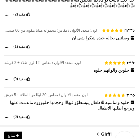
جدا
لايك
يابنات
لو
فادكم
التعليق
👍👍👍👍👍👍👍👍👍👍👍👍👍👍👍👍👍
👍👍👍👍👍👍👍👍👍👍👍👍👍👍👍
مفيد
(2)
لون: متعدد الألوان / مقاس: مجموعة هدايا مكونة من 60 صندوقًا من الطلاء + الفرشاة + لوحة الألوان + المريلة
m***5
وصلتني
بحاله
جيده
شكرا
شي
ان
مفيد
(1)
لون: متعدد الألوان / مقاس: 12 لون طلاء + 2 فرشة
r***r
حلوين
والوانهم
حلوه
مفيد
(0)
لون: متعدد الألوان / مقاس: 30 لونًا من الطلاء + 5 فرش
f***o
حلوه
ومناسبه
للاطفال
ينبسطوًو
فيهااا
وحجمها
حلووووه
ماندمت
عليها
وبرجع
اطلبها
الاطفال
مفيد
(0)
321 متابعون
4.92
Ghffl
متابع
t***0
تتصفح