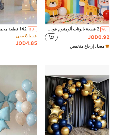
2 قطعة بالونات ألومنيوم فويل 22 بوصة بتصميم 4D مخطط على شكل نجمة و3D دائري، ديكور حفلة عيد ميلاد، تنسيق المكان
%3-
%8-
فقط 8 بيقي
JOD0.92
JOD4.85
معدل إرجاع منخفض