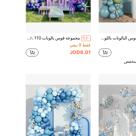
مجموعة قوس البالونات باللون الأخضر المريمي والرمادي والأزرق والأصفر 116 قطعة بالونات وردي فاتح وأزرق وأصفر ولون البشرة بالونات لاتكس سميكة بأحجام مختلفة 18 و10 و5 بوصة مناسبة لحفلات أعياد الميلاد وحفلات استقبال المولود وحفلات التعميد
مجموعة قوس بالونات Kpop Music Hunter، 110 بالون حفلة ديسكو معدني، مع بالونات ديسكو على شكل نجمة، مناسبة لحفلات أعياد الميلاد بموضوع Milky Way K-Pop، ليلة رأس السنة 2026، وديكورات حفلات التخرج.
%3-
فقط 9 بيقي
JOD6.01
منخفض