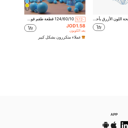
9
بالونات فاتحة اللون الأزرق بأحجام 5/10/12/18 بوصة، 10/30/50/70 قطعة من البالونات اللاتكس الفاتحة الزرقاء، مناسبة لحفلات التخرج، استحمام الطفل، الهدايا، الكشف عن نوع الجنين، حفلات الزفاف، وأعياد الميلاد
124/60/10 قطعة طقم قوس بالونات لاتكس أزرق فاتح مطفي، بالونات هيليوم متعددة الأحجام 5/10/12/18 بوصة، ديكور حورية البحر للزفاف والذكرى السنوية وعيد الميلاد والتخرج وحفلات كشف المولود
%12-
JOD1.58
بعد الكوبون
عملاء متكررون بشكل كبير
APP