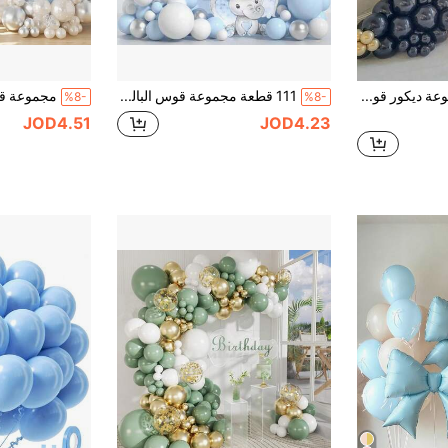
142 قطعة مجموعة ديكور قوس البالونات باللون الأزرق الداكن والبيج، مناسبة لعيد الميلاد ال- 40 وال- 50 وال- 60، المعمودية، الزفاف، الخطوبة، العودة إلى الحفلة، مزيج ألوان قابل للتخصيص، بالونات زخرفية
111 قطعة مجموعة قوس البالونات الأزرق والأبيض مجموعة إكليل البالونات الأزرق بالونات زرقاء وبيضاء وفضية لحفلات أعياد الميلاد وحفلات استقبال العروس والزفاف وديكورات الشتاء لحفلات عالم الشتاء السحري وديكورات عيد الميلاد
%8-
%8-
JOD4.51
JOD4.23