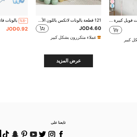
5
12 قطعة بالونات فويل كبيرة بشكل فراشة باللون الأزرق الفاتح، طقم بالونات لاتكس بلون الماكرون الأزرق، يشمل الشرائط ونقاط الغراء لل- DIY، مناسبة لحفلات الزفاف والخطوبة والذكرى السنوية وحفلات عيد الميلاد ذات الموضوع الأميري
121 قطعة بالونات لاتكس باللون الأخضر المريمي والذهبي والعاجي، مثالية لديكور أعياد الميلاد، ديكور الزفاف، حفلة العروس، حفلة استقبال المولود، ديكور الغرف في العطلات، خلفية التصوير الفوتوغرافي على الجدران، ومثالية لمجموعة قوس البالونات
%8-
JOD4.60
JOD0.92
عملاء متكررون بشكل كبير
ل كبير
عرض المزيد
تابعنا على