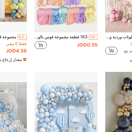
مجموعة 102 قطعة بالونات وردية وبيضاء، بالونات ديكور حفلات أعياد الميلاد والزفاف والغرف والجدران، مجموعة قوس البالونات، بالونات رقائق معدنية وترتر
163 قطعة مجموعة قوس بالونات بألوان الماكرون الباستيل، مناسبة لحفلات عيد الميلاد وحفلات استقبال المولود الجديد والمعمودية وكشف الجنين والزفاف
%3-
%8-
فقط 6 بيقي
JOD0.55
JOD4.56
ض
معدل إرجاع 