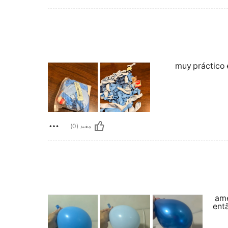
muy práctico 
مفيد (0)
ame
ent