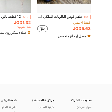
طقم قوس البالونات الملكي الأزرق والذهبي، 132 بالون لاتكس رمادي أزرق وذهبي وبالونات نجوم معدنية، مناسب لحفلات عيد الميلاد والزفاف وحفلات العزوبية والذكرى السنوية وديكورات حفلات عيد الميلاد.
%12-
%3-
JOD1.32
فقط 4 بيقي
بعد الكوبون
JOD5.63
عملاء متكررون بشك
معدل إرجاع منخفض
معلومات الشركة
مركز & المساعدة
خدمة الزبائن
حول شي ان
كيفية الطلب
طريقة الدفع