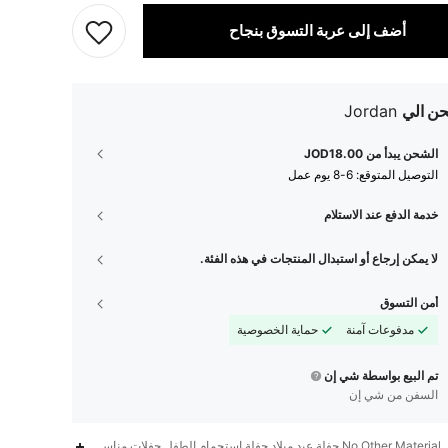
أضف إلى عربة التسوق بنجاح
ن الي
Jordan
الشحن يبدأ من JOD18.00
التوصيل المتوقع:
6-8 يوم عمل
خدمة الدفع عند الاستلام
لا يمكن إرجاع أو استبدال المنتجات في هذه الفئة.
أمن التسوق
مدفوعات آمنة
حماية الخصوصية
تم البيع بواسطة شي إن
السفن من شي إن
53
237
4.84
No Other Material,حفلة عيد ميلاد,حفلة استحمام الطفل,حفلات مناسبات,حفل تخرج,حفل الزفاف,حفلة زفاف,حفل تحديد النوع,حفلة الذكرى السنوية,أ-1