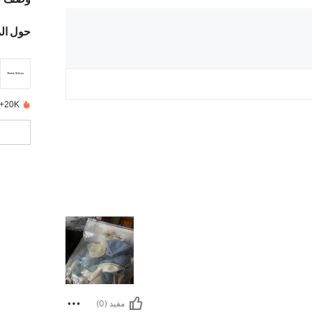
حول ال
20K+ تم بيعها مؤخرًا
مفيد (0)