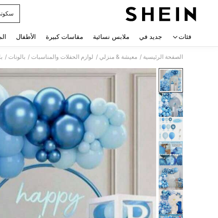
سكوت
 navigate search
فئات
جديد في
ملابس نسائية
مقاسات كبيرة
الأطفال
الم
/
/
/
/
الصفحة الرئيسية
معيشة & منزلي
لوازم الحفلات والمناسبات
بالونات
با