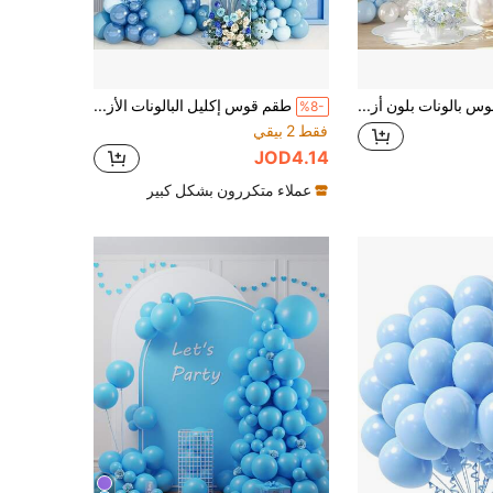
مجموعة قوس بالونات بلون أزرق لؤلؤي 120 قطعة، بالونات مختلطة باللون الأزرق الفاتح والفضي والأبيض اللؤلؤي، زينة أنيقة لحفلات أعياد الميلاد وحفلات الخطوبة وحفلات الزفاف
طقم قوس إكليل البالونات الأزرق 134 قطعة، بالونات كونفيتي معدنية ماكارون باللون الأزرق الفاتح لديكور حفلات الاستحمام وأعياد الميلاد
%8-
فقط 2 بيقي
JOD4.14
عملاء متكررون بشكل كبير