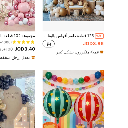
125 قطعة طقم أقواس بالونات زخرفية طبقتين باللون الأزرق والبني والعاري، مناسبة لحفلة عيد ميلاد الدب التيدي، حفلة الكشف عن نوع الجنين، الموضوع البوهيمي، إكليل البالونات باللون الرمادي الأزرق
%8-
(1000+)
JOD3.86
JOD3.40
100+. تم بيع
عملاء متكررون بشكل كبير
معدل إرجاع منخف