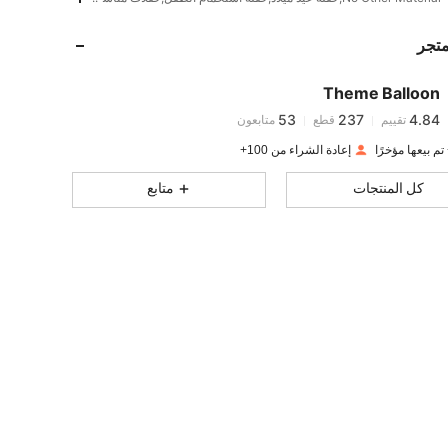
53
237
4.84
متجر
53
237
4.84
53
237
4.84
Theme Balloon
53
237
4.84
تقييم
قطع
متابعون
j***1
تمت متابعة
منذ 1 يوم
53
237
4.84
إعادة الشراء من 100+
53
237
4.84
كل المنتجات
متابع
53
237
4.84
53
237
4.84
53
237
4.84