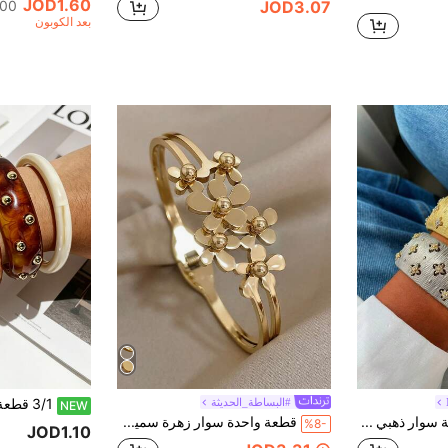
JOD1.60
JOD3.07
500+. تم
بعد الكوبون
#البساطة_الحديثة
NEW
1 قطعة/مجموعة سوار ذهبي وفضي بأسلوب أوروبي فاخر بملمس ذهب 18K مصقول & مجموعة خاتم زهرة مرصع بالراينستون، مجوهرات بتصميم فريد
قطعة واحدة سوار زهرة سميكة للنساء سوار ذهبي من الفولاذ المقاوم للصدأ سوار الحفلات والعطلات والموسم والمهرجان هدايا عيد الأم
%8-
JOD1.10