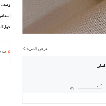
وصف
المقاس
حول ال
عرض المزيد
عملاء
أساور
كبير
0%