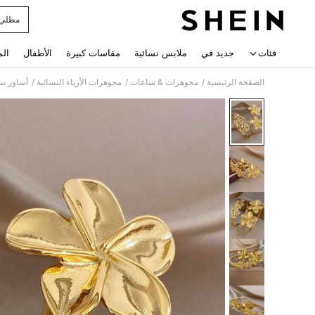
مطلي 
 navigate search
فئات
جديد في
ملابس نسائية
مقاسات كبيرة
الأطفال
الم
/
/
/
الصفحة الرئيسية
مجوهرات & ساعات
مجوهرات الأزياء النسائية
أساور نس