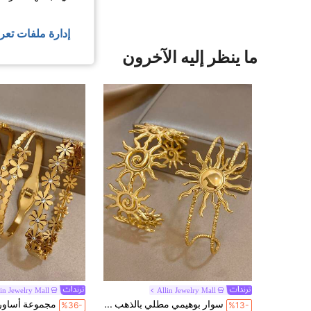
إدارة ملفات تعر
ما ينظر إليه الآخرون
lin Jewelry Mall
Allin Jewelry Mall
سوار بوهيمي مطلي بالذهب من الفولاذ المقاوم للصدأ بتصميم الشمس للنساء، مجموعة مجوهرات بوهيمية، هدية للأم، مجوهرات يومية وحفلات
%36-
%13-