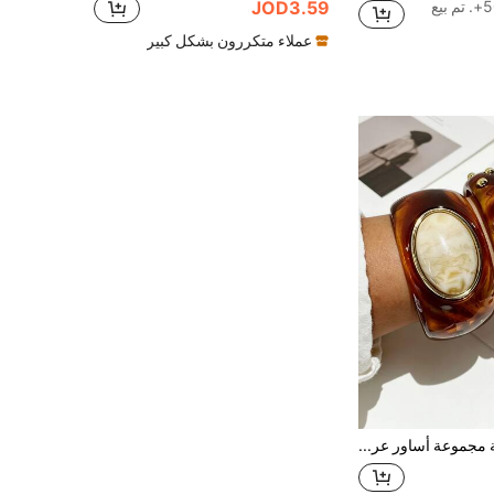
 بيع
JOD3.59
عملاء متكررون بشكل كبير
3/1 قطعة مجموعة أساور عريضة سميكة بتصميم هندسي من الراتنج وال- ABS مع مسامير معدنية بأسلوب بوهيمي ريترو بانك، مجوهرات للنساء للارتداء اليومي والحفلات والعطلات وهدايا المناسبات