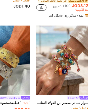
فقط 7 بيقي
1# الأفضل مبيعا
في نعمة خالدة المجوهرات والساعات
JOD3.12
100+. تم بيع
JOD1.40
بعد الكوبون
عملاء متكررون بشكل كبير
MUMU jewelry
Zoev
سوار نسائي مضفر من الفولاذ التيتانيوم بتصميم إبداعي فريد وعصري متعدد الألوان، مزين بعقدة مضفرة ومشبك على شكل مشبك ورق، مع نجوم بحر وحصان بحر وسلحفاة بحرية وصدفة وقلب من الراتنج وعين من السيراميك، مناسب للارتداء اليومي والخروجات والعطلات والحفلات، مجوهرات أنيقة للبنات بأسلوب Y2K، إكسسوارات شاطئية لموسم العطلات، 1 قطعة
%8-
فقط 5 بيقي