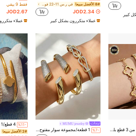
فقط 9 بيقي
8# الأفضل مبيعا
في ر.س 11–22 فولاذ مقاوم للصدأ أساور النساء
JOD2.67
JOD2.34
ل كبير
عملاء متكررون بشكل كبير
عملاء متكررو
MUMU jewelry
%11-
مجموعة أساور فاخرة من 3 قطع بلون ذهبي عيار 18 قيراط، سوار مجوف على شكل ورقة البرسيم رباعية الأوراق مرصع بالراينستون، سوار ورقة البرسيم رباعية الأوراق، سوار مفتوح على شكل مسمار، إكسسوارات من الفولاذ المقاوم للصدأ متعددة الاستخدامات للنساء، مناسبة للارتداء اليومي والحفلات
1 قطعة/مجموعة سوار مفتوح مرصع بالراين ستون الذهبي & مجموعة خاتم، نحاس مطلي بالذهب عيار 18 قيراط، أسلوب فاخر متعدد الاستخدامات للنساء
%7-
2# الأفضل مبيعا