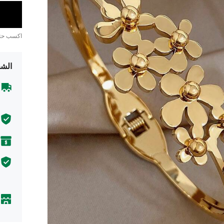
اكسب ح
الشح