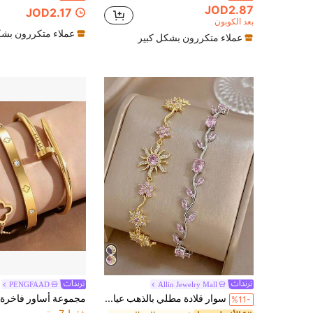
JOD2.87
JOD2.17
بعد الكوبون
عملاء متكررون بشك
عملاء متكررون بشكل كبير
PENGFAAD
Allin Jewelry Mall
سوار قلادة مطلي بالذهب عيار 18 قيراط فاخر حالم باللون الوردي مع زركونيا بتصميم زهور وشمس وكرمة للنساء، هدية صيفية للشاطئ للأم، للاستخدام اليومي والحفلات وأعياد الميلاد وعيد الحب
%11-