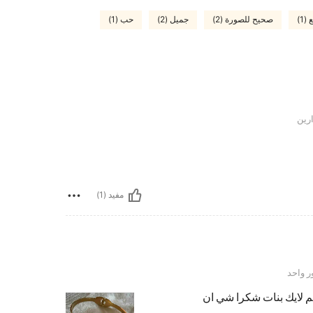
 (1)
صحيح للصورة (2)
جميل (2)
حب (1)
رين
مفيد (1)
 واحد
هم لايك بنات شكرا شي ان