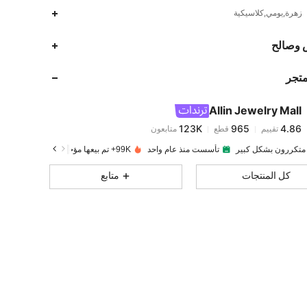
زهرة,يومي,كلاسيكية
123K
965
4.86
 وصالح
متجر
123K
965
4.86
Allin Jewelry Mall
123K
965
4.86
تقييم
قطع
متابعون
z***8
تم دفع
منذ 1 يوم
 متكررون بشكل كبير
تأسست منذ عام واحد
99K+ تم بيعها مؤخرًا
زيادة المتابعين 5
123K
965
4.86
كل المنتجات
متابع
123K
965
4.86
123K
965
4.86
123K
965
4.86