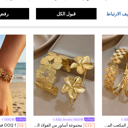
يف الارتباط
قبول الكل
رفض 
OOQ
Allin Jewelry Mall
Al
مجموعة أساور المكعب المطلية بالذهب عيار 18 قيراط من الفولاذ المقاوم للصدأ، هدية أنيقة للنساء، مناسبة للأم، عيد الميلاد، الكرنفال، الشتاء، الزفاف، حفلة الرقص، الاستخدام اليومي، عيد الحب، عيد ميلاد بوهيمي، هدية لوصيفة العروس
مجموعة أساور من الفولاذ المقاوم للصدأ المطلي بالذهب عيار 18 قيراط بتصميم هندسي بأشكال الفراشات والزهور، مناسبة للنساء، هدايا للأمهات والمعلمات، عودة إلى المدرسة، عيد الهالوين، السفر الصيفي والشاطئ، أسلوب بوهيمي، حفلات الزفاف/اليومي، وصيفات العروس، عيد الميلاد
%8-
%33-