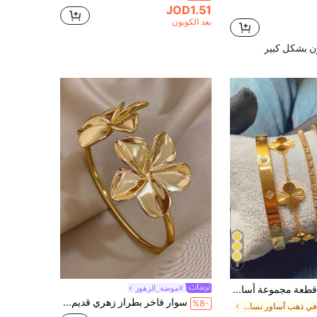
JOD1.51
بعد الكوبون
ن بشكل كبير
8
4 قطع/1 قطعة مجموعة أساور فاخرة من الفولاذ المقاوم للصدأ مرصعة بالألماس بتصميم البرسيم رباعي الأوراق والنجمة، مجوهرات نسائية أنيقة عتيقة مناسبة للارتداء اليومي والهدايا والحفلات وهدايا عيد الميلاد العصرية
#موضة_الزهور
سوار فاخر بطراز زهري قديم، سوار نسائي أنيق من الفولاذ المقاوم للصدأ، سوار مفتوح، إكسسوار يومي وحفلات، هدية عيد الميلاد
%8-
في ذهب أساور نسائية