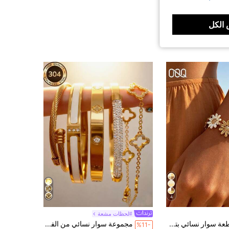
الكل
4
#لحظات مشعة
OOQ 1 قطعة سوار نسائي بتصميم بسيط بلون كاكي متدرج مع زهور، أسلوب INS مناسب لعطلة الشاطئ ومهرجان الموسيقى والحفلات والولائم، مناسب كهدية لأي عطلة (مصنوع يدويًا من قش الرافيا المنسوج، وشكل عشوائي)
مجموعة سوار نسائي من الفولاذ المقاوم للصدأ بزهرة رباعية الأوراق وحجر الراين، موضة متينة مقاومة للماء والتلاشي، هدية عيد الميلاد وعيد الحب للأم والابنة 2026
%11-