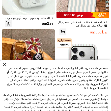
11
18
توفير JOD0.04
12
حافظة حماية سيليكون سائل مغناطيسية
توفير JOD0.03
1 قطعة غطاء هاتف TPU مقاوم للصدما
وردية بتصميم بسيط للشحن اللاسلكي، 1
عملاء متكررون بشكل كبير
غطاء هاتف بتصميم بسيط أنيق مع حرف
ت بتغطية كاملة، بتصميم بسيط مخصص
عملاء متكررون بشكل كبير
قطعة، متوافقة مع 17 Air و16 و14 و13 و
وفيونكة لطيفة ونقشة نقاط، مناسب ل-
1 قطعة غطاء هاتف ناعم فاخر بتصميم ال
(1000+)
2
300+. تم بيع
مع خطوط بيضاء وزهور زرقاء Qingyu، م
50+. تم بيع
JOD
.00
12 و15 Pro Max Plus، مع حماية كاميرا
17ProMax 17Pro 17 16 ProMax 15 1
سلحفاة المحظوظة، غطاء واقي متوافق
عملاء متكررون بشكل كبير
توافق مع 17 و16 و15 و14 و13 و12 و11
2
مخملية، هدية عيد الربيع والذكرى السنوية
4 13 12 Pro Max، غطاء خلفي بحماية لل
1
مع هواوي أونر جالاكسي A04e/12/A13/
.67
JOD
%1-
بعد القسيمة
Pro Max وAir والسلسلة، جمالي
%3-
JOD
.16
1
للنساء
عدسة
A14/A34/A50/A52/A53/A54/S21/S2
%3-
JOD
.17
2/S23/S24/S25/S25Ultra/S25FE/S2
6/S26 PLUS/S26 ULTRA/S26 EDG
E/ 6A/7A/8A/ 12T/13T/15T/15 TPRO،
[النسخة الدولية وليس النسخة المحلية]
نستخدم ملفات تعريف الارتباط والتقنيات المماثلة على موقعنا الإلكتروني لتقديم الخدمة التي
تطلبها، وللسعي لتقديم أفضل تجربة ممكنة على الموقع. يمكنك "رفض الكل"، "قبول الكل"، أو
تعيين تفضيلات ملفات تعريف الارتباط الخاصة بك في أي وقت حسب اختيارك. من خلال تحديد
"قبول الكل"، سنقوم بتعيين جميع ملفات تعريف الارتباط الاختيارية، والتي تساعدنا في تحليل
الحركة المرورية، وتقديم وظائف محسّنة، وتخصيص المحتوى والإعلانات لتكملة تجربة التسوق
الخاصة بك مع SHEIN.
من خلال تحديد "رفض الكل"، ستسمح باستخدام ملفات تعريف الارتباط الضرورية فقط التي تجعل
6
موقعنا الإلكتروني يعمل. قد تتمكن من تعطيلها عن طريق تغيير إعدادات متصفحك، ولكن قد يؤثر
غطاء هاتف شفاف مطبوع بنمط خرز العي
ذلك على كيفية عمل الموقع. لمعرفة المزيد عن ملفات تعريف الارتباط التي نستخدمها وتعديل
توفير JOD0.05
19
ن الشريرة، غطاء واقي مضاد للسقوط م
فقط 1 بيقي
إعدادات ملفات تعريف الارتباط الاختيارية الخاصة بك، يرجى تحديد "إدارة ملفات تعريف الارتباط".
حافظة أكريليك صدمات فاخرة ذات تصمي
طبوع بنمط الفاكهة والزهور والتميمة الم
لمزيد من المعلومات حول كيفية معالجتنا للبيانات التي نجمعها، انقر هنا لمشاهدة سياسة