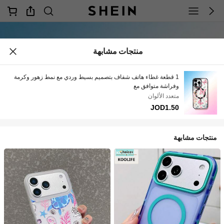
منتجات مشابهة
1 قطعة غطاء هاتف شفاف بتصميم بسيط وردي مع نمط زهور وكرمة
وفراشة متوافق مع
17Promax/16Pro/15plus/14Pro/13Promax/12/11 غطاء واقي
متعدد الألوان
عصري للنساء
JOD1.50
منتجات مشابهة