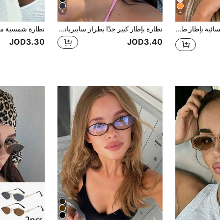
5
4
نظارة شمسية نسائية بإطار طيار كبير الحجم، إطار معدني كلاسيكي، مناسبة للخارج والسفر والقيادة والشاطئ، إكسسوار صيفي
نظارة بإطار كبير جدًا بطراز سايبربانك تقني مستقبلي، أنيقة وأزياء للنساء
JOD3.30
JOD3.40