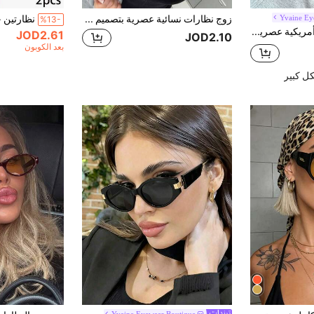
Yvaine Ey
زوج نظارات نسائية عصرية بتصميم شفاف بيضاوي الشكل، يبرز الطراز الأكاديمي بشكل مثالي، رؤية واضحة
%13-
نظارة أوروبية وأمريكية عصرية بإطار صغير، نظارة نسائية بيضاوية متعددة الاستخدامات بطراز رجعي قطعة واحدة
JOD2.61
JOD2.10
بعد الكوبون
ل كبير
Yvaine Eyewear Boutique