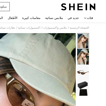
سكوت
 navigate search
فئات
جديد في
ملابس نسائية
مقاسات كبيرة
الأطفال
الم
/
/
/
الصفحة الرئيسية
ملابس واكسسوارات
اكسسوارات نسائية
نظارات نسائي