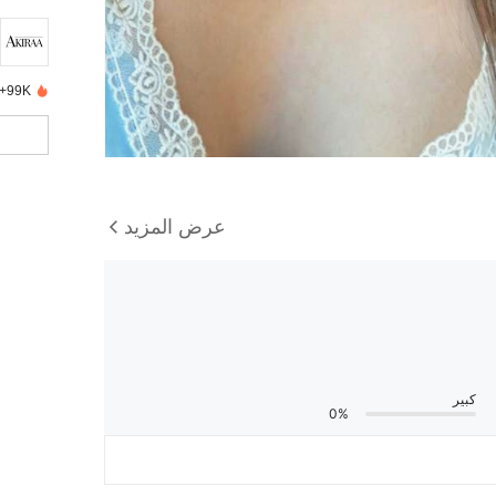
99K+ تم بيعها مؤخرًا
عرض المزيد
كبير
0%