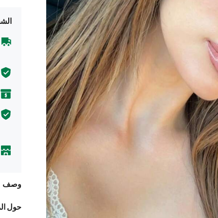
الشح
وصف
حول ال