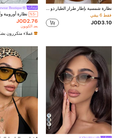
نظارة شمسية بإطار طراز الطيار ذو جسر واحد كبير الحجم، نظارات كاتي ريترو للجنسين للصيف والشاطئ والارتداء اليومي، بلون السلحفاة
ewear Boutique
%5-
فقط 6 بيقي
JOD2.76
JOD3.10
بعد الكوبون
عملاء متكررون بشك
6
ChicView