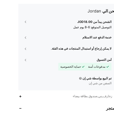
ن الي
Jordan
الشحن يبدأ من JOD18.00
التوصيل المتوقع:
6-8 يوم عمل
خدمة الدفع عند الاستلام
لا يمكن إرجاع أو استبدال المنتجات في هذه الفئة.
أمن التسوق
مدفوعات آمنة
حماية الخصوصية
تم البيع بواسطة شي إن
السفن من شي إن
زخارف,بني,صندوق بطاقة بيضاء
14K
377
4.89
متجر
14K
377
4.89