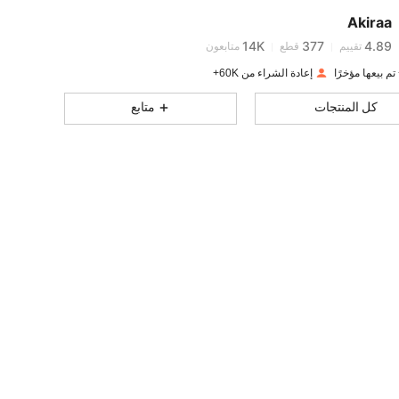
Akiraa
14K
377
4.89
تقييم
قطع
متابعون
إعادة الشراء من 60K+
14K
377
4.89
كل المنتجات
متابع
14K
377
4.89
14K
377
4.89
14K
377
4.89
14K
377
4.89
14K
377
4.89