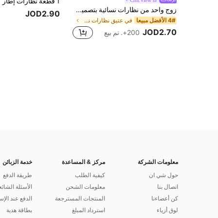
زوج واحد من نظارات نسائية بتصميم معين متدرج اللون الشاي، موضة للشاطئ والعطلات، أسلوب الشارع، مهرجان الموسيقى
JOD2.90
4# الأفضل مبيعا
في عتيق نظارات نسائية وإكسسوارات النظارات
JOD2.70
200+. تم بيع
معلومات الشركة
مركز & المساعدة
خدمة الزبائن
حول شي ان
كيفية الطلب
طريقة الدفع
اتصال بنا
معلومات الشحن
الأسئلة الشائع
كن أعضاءنا
المنتجات المسترجعة
الدفع عند الإس
لوق أزياء
استرداد المبلغ
بطاقة هدية