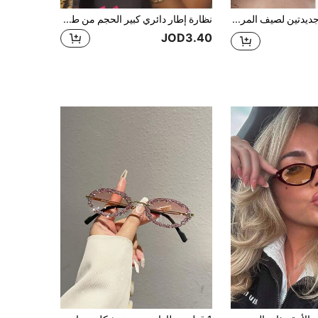
نظارتين جديدتين لصيف المرأة، إطار معدني بوهيمي رجعي بشكل معين وسداسي، نظارات يونيسكس أنيقة للاستخدام اليومي، طراز الشارع، الموضة، عطلة الشاطئ
نظارة إطار دائري كبير الحجم من طراز Y2K الأفانغارد، إطار وعدسة باللون الوردي
JOD3.40