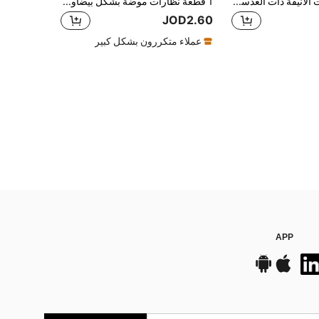
زوج من النظارات الأنيقة ذات العدسات الملونة بتصميم رجعي بيضاوي للنساء، مناسبة للأنشطة الخارجية والزينة اليومية للملابس
1 قطعة نظارات موضة بشكل بيضاوي مزينة بالراين ستون للنساء 2026 جديدة متعددة الألوان نظارات خارجية كاجوال زخرفية إكسسوار موضة أنيق للسيدات
JOD2.60
عملاء متكررون بشكل كبير
APP