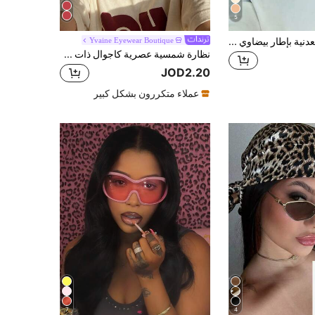
5
نظارة شمسية معدنية بإطار بيضاوي عتيق ذات جسر مزدوج، أنيقة وعصرية، مناسبة للعطلات والشاطئ والشارع والخارج والسفر
Yvaine Eyewear Boutique
نظارة شمسية عصرية كاجوال ذات جسر مزدوج للجنسين، بطراز أوروبي وأمريكي عصري متعدد الاستخدامات
JOD2.20
عملاء متكررون بشكل كبير
7
4