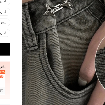
4 أزواج من البنادق السوداء
4 أزواج (2 فضي + 2 مسدس أسود)
زوج و
3 أزواج من الفضة
بائعي
ال
55