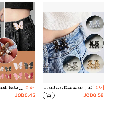
أقفال معدنية بشكل دب لتعديل خصر جينز - أزرار قابلة للتعديل لخصر البنطلون باللون الأبيض والأسود والذهبي والفضي
%10-
%3-
JOD0.45
JOD0.58