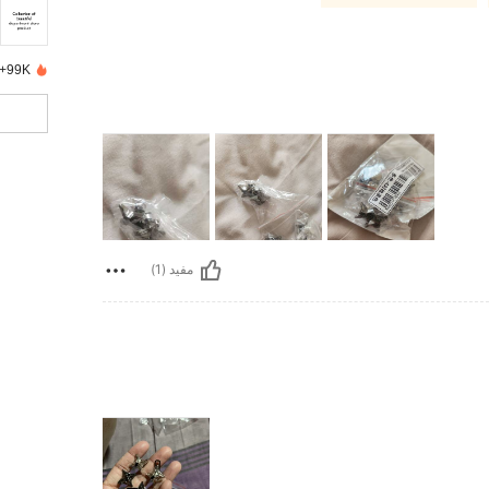
99K+ تم بيعها مؤخرًا
مفيد (1)