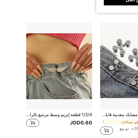
48 قطعة مشابك معدنية قابلة للتعديل بدون تركيب على المقعد، مشابك حزام البطن، أدوات تعديل حزام الخصر مجموعة متعددة القطع (48 قطعة/6 مجموعات)
1/2/4 قطعة إبزيم وسط مرصع بالراين، إكسسوار إبزيم خصر قابل للفصل، شدادة خصر للبنطلونات بدون خياطة
ي سدادات
JOD0.60
م بيع