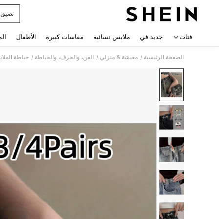
تضيق 
 navigate search
فئات
جديد في
ملابس نسائية
مقاسات كبيرة
الأطفال
الم
/
/
/
الصفحة الرئيسية
معيشة & منزلي
الفن، والحرف، والخياطة
خياطة الملا