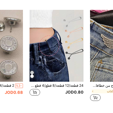
1/2/3/4/6 أزواج من خطافات شد الخصر، مع أبازيم حزام الخصر قابلة للفصل بدون خياطة أو ثقب، مناسبة للجينز - مشكل الخصر
24 قطعة/12 قطعة/8 قطع/4 قطع مشابك خصر شكل U غير مرئية، مشبك خصر، بدون مسامير، بدون خياطة خفضات خصر البنطلون، مبرت طول الساق، مضبط طول الأكمام، مشبك ستائر، قصر طول الملابس، وشاح رأس للنساء، مشبك وشاح، مشبك شكل U للوقاية من التعرض، مناسب لأغراض الحياة اليومية، الملابس، التنانير، أغطية الرأس
%3-
دات
JOD0.80
JOD0.68