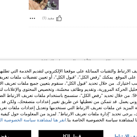
مفيد (1)
ة تُضيف الكثير من الأناقة والتميز على الإطلالة.
خامة المستخدمة عالية الجودة وتُعطي لمعانًا فخمًا لا
الارتباط والتقنيات المماثلة على موقعنا الإلكتروني لتقديم الخدمة التي تطلبه
ة، وتضفي طابعًا أنثويًا أنيقًا يجذب الأنظار.
لى الموقع. يمكنك "رفض الكل"، "قبول الكل"، أو تعيين تفضيلات ملفات تعريف
ختيارك. من خلال تحديد "قبول الكل"، سنقوم بتعيين جميع ملفات تعريف الارتب
حليل الحركة المرورية، وتقديم وظائف محسّنة، وتخصيص المحتوى والإعلانات لت
مفيد (1)
الخاصة بك مع SHEIN. من خلال تحديد "رفض الكل"، ستسمح باستخدام ملفات تعريف الارتباط 
روني يعمل. قد تتمكن من تعطيلها عن طريق تغيير إعدادات متصفحك، ولكن قد ي
 المزيد عن ملفات تعريف الارتباط التي نستخدمها وتعديل إعدادات ملفات تعري
لمراجعات
ك، يرجى تحديد "إدارة ملفات تعريف الارتباط". لمزيد من المعلومات حول كيفية مع
نا لمشاهدة سياسة الخصوصية الخاصة بنا.
انقر هنا لمشاهدة سياسة الخصوصية الخ
يف الارتباط
قبول الكل
رفض 