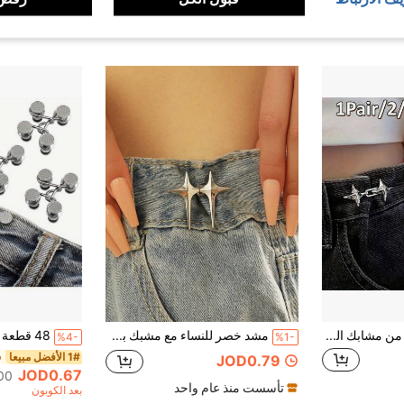
1 زوج/2/3/4/6 أزواج من مشابك الخصر الفاخرة الأنيقة، أداة شد الخصر بشكل نجمة رباعية الزوايا، مشبك خصر قابل للتعديل، مشبك خصر ثابت للجينز العصري
مشد خصر للنساء مع مشبك بروش على شكل نجمة، معدل خصر للتنانير والسراويل، إكسسوار أساسي للمكتب والخارج والعودة إلى المدرسة
%4-
%1-
1# الأفضل مبيعا
ف
JOD0.79
JOD0.67
300+. ت
تأسست منذ عام واحد
بعد الكوبون