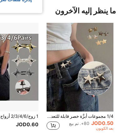
ما ينظر إليه الآخرون
1/4 مجموعات أبزَّة خصر قابلة للتعديل بدون الحاجة للخياطة، ممدد الخصر المعدني القابل للفك لارتداء السروال الضيق أو الواسع بطريقة سهلة، أبزة على شكل نجمة لشد الخصر على السراويل والتنانير والسترات، أزرار معدنية وثابتة للزينة والهدايا للنساء والرجال، اكسسوارات معدنية قابلة للفك للسراويل والحقائب للطالبات وهدايا ل-لأم
JOD0.50
80+. تم بيع
JOD0.60
بعد الكوبون