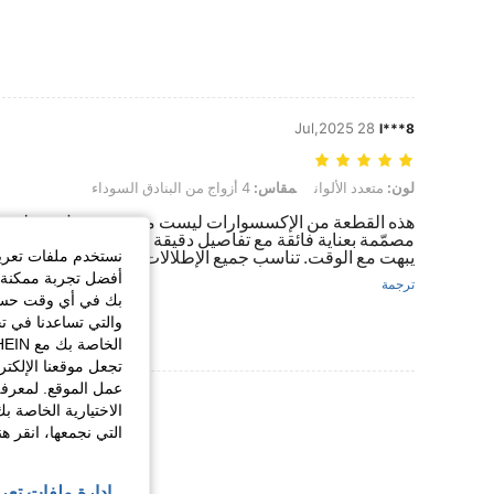
28 Jul,2025
l***8
لون: متعدد الألوان, مقاس: 4 أزواج من البنادق السوداء
لون:
متعدد الألوان
مقاس:
4 أزواج من البنادق السوداء
هذه القطعة من الإكسسوارات ليست مجرد زينة، بل هي لمسة فني
مصمّمة بعناية فائقة مع تفاصيل دقيقة تعكس الذوق الراقي، وال
نستخدم ملفات تعريف 
يبهت مع الوقت. تناسب جميع الإطلالات سواء الكاجوال أو الرسمي
أفضل تجربة ممكنة ع
ترجمة
بك في أي وقت حسب ا
والتي تساعدنا في ت
تجعل موقعنا الإلكت
عمل الموقع. لمعرفة
عرض المزيد من ا
الاختيارية الخاصة ب
التي نجمعها، انقر ه
إدارة ملفات تعر