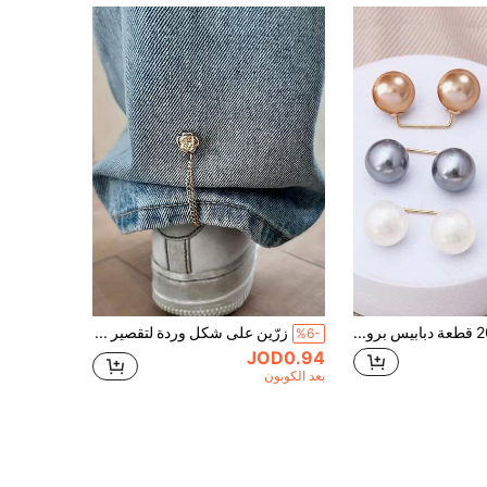
3 قطع/5 قطع/20 قطعة دبابيس بروش لؤلؤية، دبابيس أمان غير قابلة للانزلاق، يمكن استخدامها للخصر وتعديل الياقة وتثبيت الأوشحة، إكسسوارات موضة، أزرار لؤلؤية صناعية بحجم 0.43 بوصة
زرّين على شكل وردة لتقصير أرجل البنطلون، تصميم إغلاق بأزرار مخفية لمنع سحب البنطلون على الأرض، مقاوم للماء، محمول، متين، مناسب للجينز والبناطيل الكاجوال 2 قطعة
%6-
JOD0.94
بعد الكوبون