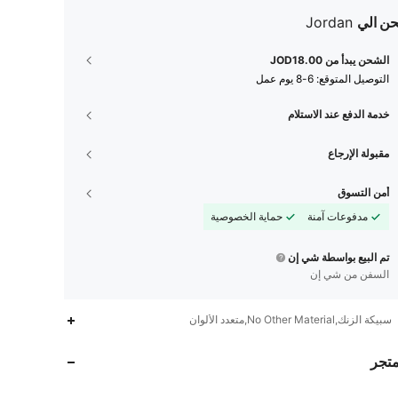
ن الي
Jordan
الشحن يبدأ من JOD18.00
التوصيل المتوقع:
6-8 يوم عمل
خدمة الدفع عند الاستلام
مقبولة الإرجاع
أمن التسوق
مدفوعات آمنة
حماية الخصوصية
تم البيع بواسطة شي إن
السفن من شي إن
2.8K
236
4.82
سبيكة الزنك,No Other Material,متعدد الألوان
متجر
2.8K
236
4.82