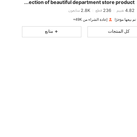
Collection of beautiful department store product
2.8K
236
4.82
تقييم
قطع
متابعون
d***2
تم دفع
منذ 1 يوم
إعادة الشراء من 49K+
2.8K
236
4.82
كل المنتجات
متابع
2.8K
236
4.82
2.8K
236
4.82
2.8K
236
4.82
2.8K
236
4.82
2.8K
236
4.82