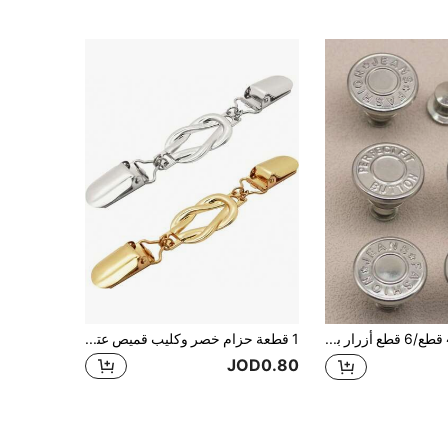
2 قطعة/4 قطع/6 قطع أزرار بديلة للجينز، أزرار خصر بدون مسامير للجينز، أزرار خصر بحرف فضي، أزرار مخروطية قابلة للفك متعددة الوظائف، أزرار قابلة للتعديل لحجم الخصر للجينز والتنانير، أزرار إغلاق الجينز، طقم أزرار جينز قابلة للفك بدون خياطة
1 قطعة حزام خصر وكليب قميص عتيق، شد الخصر للفساتين والكارديجانات والسترات والأعلى والبنطلونات
JOD0.80