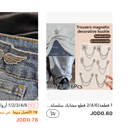
1 قطعة/2/4/6 قطع مشابك سلسلة مغناطيسية لأطراف السراويل، مثبت حافة قابل للتعديل مانع للسحب، مشبك تقصير بدون قص، إبزيم أطراف مانع للأوساخ للجنسين
%3-
7# الأفضل مبيعا
في سدا
JOD0.60
JOD0.78