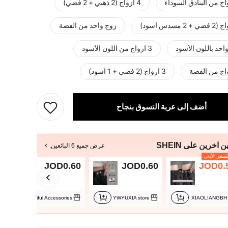
4 أزواج (2 ذهبي + 2 فضي)
زوج واحد من الفضة
احد باللون الأسود
3 أزواج من اللون الأسود
3 أزواج (2 فضي + 1 أسود)
أضف إلى عربة التسوق بنجاح
ن آخرين على SHEIN
عرض جميع 6 البائعين.
سعر الأدنى
JOD0.60
JOD0.60
JOD0.
Elegant and Beautiful Accessories
YWYUXIA store
XIAOLIANGBH