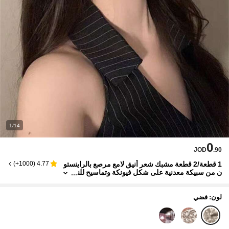
1/14
0
JOD
.90
1 قطعة/2 قطعة مشبك شعر أنيق لامع مرصع بالراينستو
)
1000+
(
4.77
ن من سبيكة معدنية على شكل فيونكة وتماسيح للن
ساء، إكسسوار مشبك شعر جانبي للغرة، مناسب ل
حفلات العطلات والإجازات والخروجات اليومية، ديكور ش
عر بوهيمي أنيق
لون: فضي