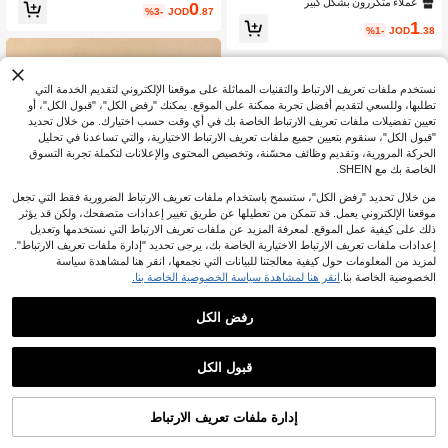
لون سادة بحجم كبير مزين بفيونكة مرصع
ن الدانتيل بأسلوب كوري، مشابك شعر بي
عملاء متكررون بشكل كبير
0
%3-
JOD
.87
ة بالراين ستون، مشبك خلفي علوي للشع
ضاوية عتيقة، مناسبة للغرة والشعر الجان
1
ر، إكسسوار شعر متعدد الاستخدامات للا
بي
%1-
JOD
.38
ستخدام اليومي/المواعيد/التنقل
نستخدم ملفات تعريف الارتباط والتقنيات المماثلة على موقعنا الإلكتروني لتقديم الخدمة التي
تطلبها، وللسعي لتقديم أفضل تجربة ممكنة على الموقع. يمكنك "رفض الكل"، "قبول الكل"، أو
تعيين تفضيلات ملفات تعريف الارتباط الخاصة بك في أي وقت حسب اختيارك. من خلال تحديد
"قبول الكل"، سنقوم بتعيين جميع ملفات تعريف الارتباط الاختيارية، والتي تساعدنا في تحليل
الحركة المرورية، وتقديم وظائف محسّنة، وتخصيص المحتوى والإعلانات لتكملة تجربة التسوق
الخاصة بك مع SHEIN.
من خلال تحديد "رفض الكل"، ستسمح باستخدام ملفات تعريف الارتباط الضرورية فقط التي تجعل
موقعنا الإلكتروني يعمل. قد تتمكن من تعطيلها عن طريق تغيير إعدادات متصفحك، ولكن قد يؤثر
ذلك على كيفية عمل الموقع. لمعرفة المزيد عن ملفات تعريف الارتباط التي نستخدمها وتعديل
إعدادات ملفات تعريف الارتباط الاختيارية الخاصة بك، يرجى تحديد "إدارة ملفات تعريف الارتباط".
لمزيد من المعلومات حول كيفية معالجتنا للبيانات التي نجمعها، انقر هنا لمشاهدة سياسة
الخصوصية الخاصة بنا.
انقر هنا لمشاهدة سياسة الخصوصية الخاصة بنا.
مشبك شعر بشكل نجمة، مشبك جانبي لل
غرة، إكسسوار شعر بنجمة خماسية، مشب
1
%12-
JOD
.06
ك تمساح للنساء، مشابك مخلب، للاحتفا
رفض الكل
لات والحفلات
قطعتان مشبك شعر بشريط مخمل أسود
بشكل فيونكة، اكسسوارات شعر لطيفة م
0
JOD
.90
ناسبة للاستخدام اليومي، مخالب شعر، دب
قبول الكل
ابيس شعر، دبابيس شعر، اكسسوارات رأ
س، دبوس شعر، للسفر، عيد الميلاد
إدارة ملفات تعريف الارتباط
أضف إلى عربة التسوق بنجاح