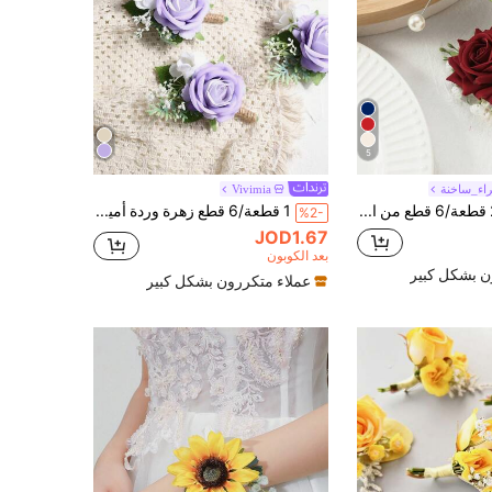
5
اء_ساخنة
Vivimia
مجموعة 2 قطعة/6 قطع من الزهور الأنيقة مع زهور البيبي بريث البيضاء بأسلوب موري الراقي، مجموعة زهور الكورسج وزهور المعصم، مناسبة للعريس والعروس لتزيين الزفاف، حفلات المساء، الحفلات الراقصة، فعاليات الحفلات
1 قطعة/6 قطع زهرة وردة أميرة أنيقة مع رغوة زهرة نفس الطفل الرومانسية، مناسبة للعريس، وصيف العريس، والعروس، ووصيفة العروس، الصيف
%2-
JOD1.67
بعد الكوبون
ن بشكل كبير
عملاء متكررون بشكل كبير