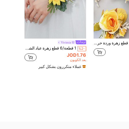
1 قطعة/6 قطع زهرة وردة حريرية اصطناعية، دبوس صدر للعريس، كورسج للرجل والأخ والأب، دبوس تخرج، زهور بدلة زفاف، ديكور حفلة DIY، مهرجان، عيد ميلاد
Vivimia
1 قطعة/6 قطع زهرة عباد الشمس الصفراء مع خضرة اصطناعية بأسلوب موري أنيق، مناسبة للعروس، وصيفة العروس، ديكور الزفاف، الحفل، الحفلة، تخرج الجامعة، فعاليات العودة إلى المدرسة
%2-
JOD1.76
بعد الكوبون
عملاء متكررون بشكل كبير