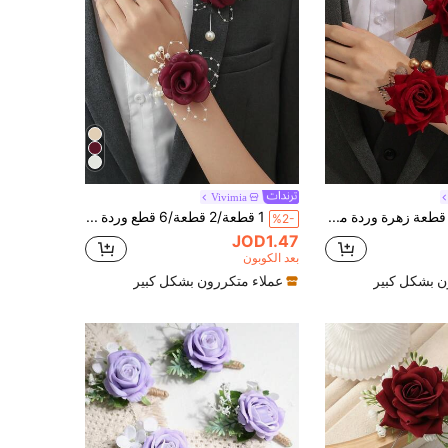
Vivimia
1 قطعة/2 قطعة زهرة وردة مخملية بلون عنابي مع لؤلؤ ذهبي وأوراق، بروش فاخر وكورسج معصم، مناسب للعريس والعروس والعريس المساعد والوصيفة
1 قطعة/2 قطعة/6 قطع وردة برغندي فاخرة مع خرز صغير من سبيكة معدنية أنيقة، كورسج وسلسلة لؤلؤية للزهرة على المعصم، مناسبة للعريس والعروس والعريس المساعد والوصيفة
%2-
JOD1.47
بعد الكوبون
ن بشكل كبير
عملاء متكررون بشكل كبير