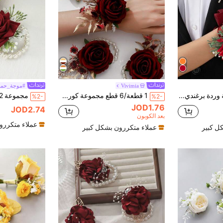
Vivimia
#موجة_حمر
1 قطعة/2 قطعة وردة برغندي، هيدرانجيا برغندي، أنفاس الطفل البيضاء، زهور رومانسية للصدر والمعصم، مناسبة للعريس والعروس والوصيف والوصيفة
1 قطعة/6 قطع مجموعة كورساج معصم أنيقة من الوردة والأنفاس الطفولية وسلسلة اللؤلؤ، مناسبة للعروس والعريس في الزفاف والحفلات والسفر والتخرج
%2-
%2-
JOD1.76
JOD2.74
بعد الكوبون
عملاء متكررو
ل كبير
عملاء متكررون بشكل كبير