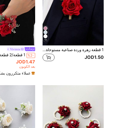
10
1 قطعة زهرة وردة صناعية مستوحاة من الطبيعة مع أوراق وثمار للزينة، مناسبة للزفاف والحفلات والولائم والمناسبات الأخرى والمهرجانات
Vivimia
%2-
JOD1.50
JOD1.47
بعد الكوبون
عملاء متكررون بشك