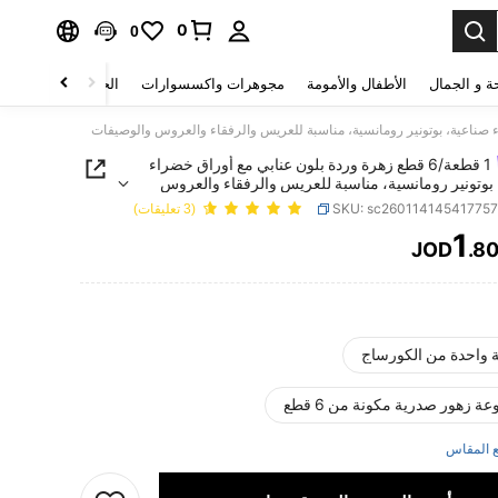
0
0
ة و الجمال
الأطفال والأمومة
مجوهرات واكسسوارات
الحقائب والأمتعة
1 قطعة/6 قطع زهرة وردة بلون عنابي مع أوراق خضراء
بوتونير رومانسية، مناسبة للعريس والرفقاء والعروس
ات
SKU: sc26011414541775
(3 تعليقات)
1
JOD
.8
PRICE AND AVAILABIL
 واحدة من الكورساج
ة زهور صدرية مكونة من 6 قطع
 المقاس