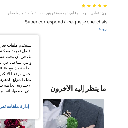
لون: عنابي اللون, مقاس: مجموعة زهور صدرية مكونة من 6 قطع
لون:
عنابي اللون
مقاس:
مجموعة زهور صدرية مكونة من 6 قطع
Super correspond à ce que je cherchais
ترجمة
نستخدم ملفات تعريف 
أفضل تجربة ممكنة ع
بك في أي وقت حسب ا
والتي تساعدنا في ت
تجعل موقعنا الإلكت
عمل الموقع. لمعرفة
الاختيارية الخاصة ب
ما ينظر إليه الآخرون
التي نجمعها، انقر ه
إدارة ملفات تعر