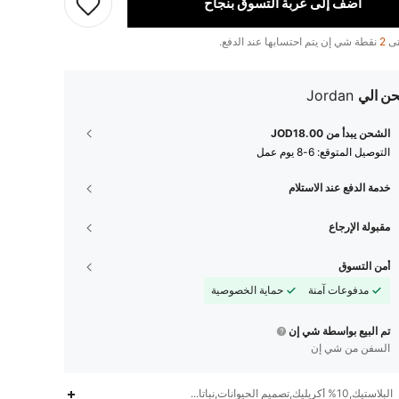
أضف إلى عربة التسوق بنجاح
تى
2
نقطة شي إن يتم احتسابها عند الدفع.
ن الي
Jordan
الشحن يبدأ من JOD18.00
التوصيل المتوقع:
6-8 يوم عمل
خدمة الدفع عند الاستلام
مقبولة الإرجاع
أمن التسوق
مدفوعات آمنة
حماية الخصوصية
تم البيع بواسطة شي إن
السفن من شي إن
البلاستيك,10% أكريليك,تصميم الحيوانات,نباتات