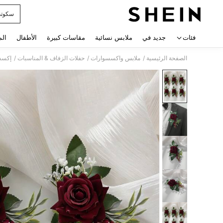
سكوت
 navigate search
فئات
جديد في
ملابس نسائية
مقاسات كبيرة
الأطفال
الم
/
/
/
الصفحة الرئيسية
ملابس واكسسوارات
حفلات الزفاف & المناسبات
إكسس