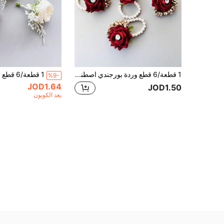
1 قطعة/6 قطع وردة بورجندي اصطناعية زهرة معصم العروس وصيفة الشرف الأخت المرأة زهرة اليد ديكور حفل الزفاف الأعياد عيد الميلاد
%9-
JOD1.64
JOD1.50
بعد الكوبون