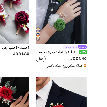
16
Vivimia
1 قطعة/2 قطعة زهرة معصم نسائية & زهرة صدر رجالية من الورد مع ديكور زهور صغيرة، زهرة يد أنيقة بأسلوب خيالي مع ديكور خرزي، سوار معصم للعروس والوصيفات لحفل الزفاف، زهرة صدر للعريس والوصيفين، زهرة يد لمجموعة الوصيفات والأخوات، سوار يومي لحفلات الكوكتيل والرقص والكرة وديكور الزفاف
NEW
JOD1.80
JOD1.40
عملاء متكررون بشكل كبير