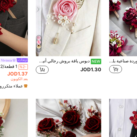
5
1 قطعة/6 قطع زهرة وردة صناعية بلون برغندي، دبوس صدر للعريس، كورسج للرجل والأخ، دبوس تخرج، زهور بدلة زفاف، ديكور حفلة
دبوس ياقة بروش رجالي أنيق بتصميم ورقة ذهبية ولؤلؤ ووردة صناعية باللون الذهبي الفاتح، إكسسوار مناسب للزفاف والحفلات والمناسبات الرسمية والعمل والعطلات
Vivimia
NEW
%2-
JOD1.30
JOD1.37
بعد الكوبون
عملاء متكررو