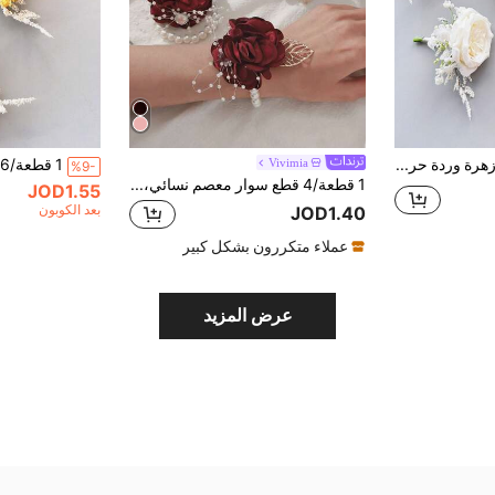
1 قطعة/6 قطع زهرة وردة حرير اصطناعية بوتونييرة للعريس، شارة للأخ، شارة للخريج، دبوس بدلة، زهور حفل الزفاف، ديكور الحفلات
Vivimia
%9-
1 قطعة/4 قطع سوار معصم نسائي، وردة عنابية مع زينة أوراق من سبيكة ذهبية، أسلوب جنية أنيق، زينة خرزية، سوار معصم للعروس والوصيفات في حفلات الزفاف، حفلات الأخوات
JOD1.55
بعد الكوبون
JOD1.40
عملاء متكررون بشكل كبير
عرض المزيد