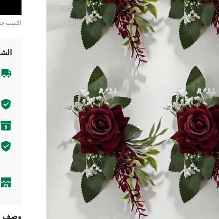
اكسب ح
الشح
وصف