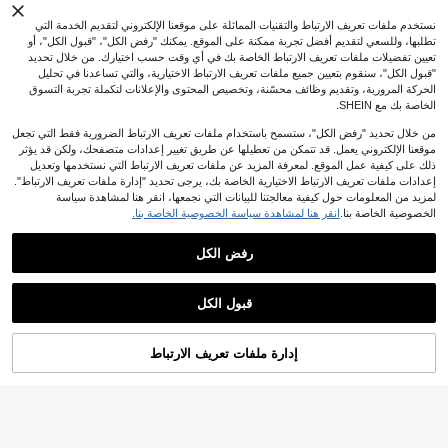
6
أسلوب بسيط، أسلوب تنورة السرير، نغم
فة الوزن، بطراز كلاسيكي، ناعمة وأنيقة
.48
JOD
%10-
بعد الكوبون
ة محايدة، منزل موسمي
من 100% ميكروفايبر بطول 15 بوصة، ل
نستخدم ملفات تعريف الارتباط والتقنيات المماثلة على موقعنا الإلكتروني لتقديم الخدمة التي
ون بيج. للفراش المنزلي والفراش المدر
تطلبها، وللسعي لتقديم أفضل تجربة ممكنة على الموقع. يمكنك "رفض الكل"، "قبول الكل"، أو
سي في غرف السكن، قابلة للغسل في ا
تعيين تفضيلات ملفات تعريف الارتباط الخاصة بك في أي وقت حسب اختيارك. من خلال تحديد
لغسالة، معتمدة من Oeko-Tex
"قبول الكل"، سنقوم بتعيين جميع ملفات تعريف الارتباط الاختيارية، والتي تساعدنا في تحليل
الحركة المرورية، وتقديم وظائف محسّنة، وتخصيص المحتوى والإعلانات لتكملة تجربة التسوق
الخاصة بك مع SHEIN.
من خلال تحديد "رفض الكل"، ستسمح باستخدام ملفات تعريف الارتباط الضرورية فقط التي تجعل
موقعنا الإلكتروني يعمل. قد تتمكن من تعطيلها عن طريق تغيير إعدادات متصفحك، ولكن قد يؤثر
ذلك على كيفية عمل الموقع. لمعرفة المزيد عن ملفات تعريف الارتباط التي نستخدمها وتعديل
إعدادات ملفات تعريف الارتباط الاختيارية الخاصة بك، يرجى تحديد "إدارة ملفات تعريف الارتباط".
لمزيد من المعلومات حول كيفية معالجتنا للبيانات التي نجمعها، انقر هنا لمشاهدة سياسة
10
3 قطع تنورة سرير مع صدف تصميم و 2
الخصوصية الخاصة بنا.
انقر هنا لمشاهدة سياسة الخصوصية الخاصة بنا.
3 قطع مجموعة تنورة السرير (1 تنورة س
توفير JOD0.30
قطع وسادة , تنفس , ماص للماء , آلة قاب
فقط 3 بيقي
رير + 2 كيس وسادة)، مع حافة دانتيل، نم
عملاء متكررون بشكل كبير
ل للغسل , لين & صوف سميك مادة , شا
10
ط زهري، ناعمة وصديقة للبشرة لجميع ال
%3-
JOD
.96
رفض الكل
16
3 قطع (1 غطاء سرير ، 2 كيس وسادة) غ
ملة مرون حزام , أربعة ركن طَرد تنورة س
%3-
JOD
.88
فصول، مناسبة لمجموعة فراش غرفة الن
طاء سرير أخضر مطبوع بتصميم أزهار الي
عملاء متكررون بشكل كبير
رير , مناسب الى أربعة مواسم و الأسرة
وم
عرض المنتجات المشابهة في المخزون
مشاهدة الكل
اسمين الكبيرة مع حافة مجعدة ، غطاء حم
9
%3-
JOD
.60
اية من الغبار بتغطية كاملة مع حافة التنور
قبول الكل
ة ، طقم مكون من 3 قطع مع غطاء سرير
عذراً، لقد تم بيع هذا المنتج.
مجعد وغطائي وسادة
3 قطع (1 تنورة سرير، 2 غطاء وسادة) م
9
طبوعة بنقوش زهرية ونباتية ومخططة وم
%8-
JOD
.38
إدارة ملفات تعريف الارتباط
تم بيعها
ربعات، تنورة سرير بكشكشة تغطية كامل
ة مع حافة تنورة وغطاء وسادة، مجموعة
فراش ناعمة وقابلة للتنفس مع شريط م
طاطي، بأسلوب بوهيمي، ناعمة وصديقة
للبشرة، مناسبة لاستخدام غرفة النوم