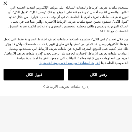
نستخدم ملفات تعريف الارتباط والتقنيات المماثلة على موقعنا الإلكتروني لتقديم الخدمة التي
تطلبها، وللسعي لتقديم أفضل تجربة ممكنة على الموقع. يمكنك "رفض الكل"، "قبول الكل"، أو
تعيين تفضيلات ملفات تعريف الارتباط الخاصة بك في أي وقت حسب اختيارك. من خلال تحديد
"قبول الكل"، سنقوم بتعيين جميع ملفات تعريف الارتباط الاختيارية، والتي تساعدنا في تحليل
الحركة المرورية، وتقديم وظائف محسّنة، وتخصيص المحتوى والإعلانات لتكملة تجربة التسوق
الخاصة بك مع SHEIN.
من خلال تحديد "رفض الكل"، ستسمح باستخدام ملفات تعريف الارتباط الضرورية فقط التي تجعل
موقعنا الإلكتروني يعمل. قد تتمكن من تعطيلها عن طريق تغيير إعدادات متصفحك، ولكن قد يؤثر
ظل شمس قابل للطي للزجاج الأمامي لل
ذلك على كيفية عمل الموقع. لمعرفة المزيد عن ملفات تعريف الارتباط التي نستخدمها وتعديل
5
سيارة، يحافظ على برودة المركبة
JOD
.90
إعدادات ملفات تعريف الارتباط الاختيارية الخاصة بك، يرجى تحديد "إدارة ملفات تعريف الارتباط".
توفير JOD0.77
لمزيد من المعلومات حول كيفية معالجتنا للبيانات التي نجمعها، انقر هنا لمشاهدة سياسة
واقي شمس قابل للطي للزجاج الأمامي ل
الخصوصية الخاصة بنا.
انقر هنا لمشاهدة سياسة الخصوصية الخاصة بنا.
5
لسيارة، واقي شمس للزجاج الأمامي بت
.13
JOD
%13-
بعد الكوبون
صميم كرتوني أنيق، مناسب لمعظم السي
رفض الكل
قبول الكل
دان والرياضية والشاحنات والبيك آب، يحم
ي سيارتك من أضرار الأشعة فوق البنفس
جية
إدارة ملفات تعريف الارتباط
أضف إلى عربة التسوق بنجاح