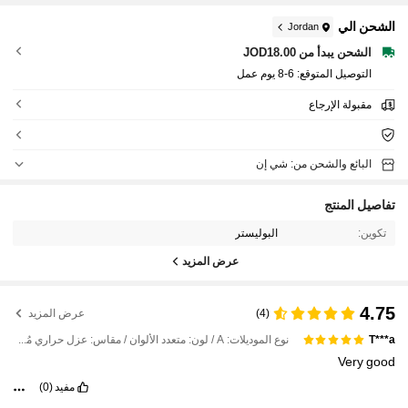
الشحن الي
Jordan
الشحن يبدأ من JOD18.00
التوصيل المتوقع:
6-8 يوم عمل
مقبولة الإرجاع
البائع والشحن من: شي إن
تفاصيل المنتج
تكوين:
البوليستر
عرض المزيد
4.75
(4)
عرض المزيد
نوع الموديلات: A / لون: متعدد الألوان / مقاس: عزل حراري مُحسّن بنسبة 95% [مقبض مرن] - فضي تيتانيوم
T***a
Very
good
مفيد
(0)