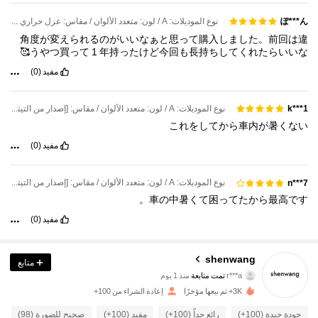
ぽ***ん
نوع الموديلات: A / لون: متعدد الألوان / مقاس: عزل حراري مُحسّن بنسبة 95% [مقبض مرن] - فضي تيتانيوم
角度が変えられるのがいいなぁと思って購入しました。前回は違
うやつ買って
1
年持ったけど今回も長持ちしてくれたらいいな🥰
مفيد
(0)
نوع الموديلات: A / لون: متعدد الألوان / مقاس: [إصدار من التيتانيوم الفضي] مظلة شمسية بمعامل حماية من الشمس 200+ (عزل حراري بنسبة 90%)
k***1
これをしてから車内が暑くない
مفيد
(0)
نوع الموديلات: A / لون: متعدد الألوان / مقاس: [إصدار من التيتانيوم الفضي] مظلة شمسية بمعامل حماية من الشمس 200+ (عزل حراري بنسبة 90%)
n***7
車の中暑くて困ってたから最高です。
مفيد
(0)
94 متابعون
4.74
shenwang
متابع
r***a
تمت متابعة
منذ 1 يوم
94 متابعون
4.74
3K+ تم بيعها مؤخرًا
إعادة الشراء من 100+
94 متابعون
4.74
جودة جيدة (100+)
رائع جداً (100+)
مفيد (100+)
صحيح للصورة (98)