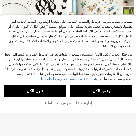
Disney 1 قطعة ديكور حائط ورق حائط دي
زني ستيدي المرح ذاتي اللصق
2
JOD
.60
نستخدم ملفات تعريف الارتباط والتقنيات المماثلة على موقعنا الإلكتروني لتقديم الخدمة التي
تطلبها، وللسعي لتقديم أفضل تجربة ممكنة على الموقع. يمكنك "رفض الكل"، "قبول الكل"، أو
تعيين تفضيلات ملفات تعريف الارتباط الخاصة بك في أي وقت حسب اختيارك. من خلال تحديد
"قبول الكل"، سنقوم بتعيين جميع ملفات تعريف الارتباط الاختيارية، والتي تساعدنا في تحليل
الحركة المرورية، وتقديم وظائف محسّنة، وتخصيص المحتوى والإعلانات لتكملة تجربة التسوق
توفير JOD0.15
الخاصة بك مع SHEIN.
mama look 1 قطعة ملصق حائط جميل ب
من خلال تحديد "رفض الكل"، ستسمح باستخدام ملفات تعريف الارتباط الضرورية فقط التي تجعل
تصميم الفراشة والحروف الإنجليزية للغر
عملاء متكررون بشكل كبير
موقعنا الإلكتروني يعمل. قد تتمكن من تعطيلها عن طريق تغيير إعدادات متصفحك، ولكن قد يؤثر
فة والصالة، ديكور DIY، ملصقات، ديكال
[5 تصاميم] ملصقات جدارية كرتونية لرائد
1
ذلك على كيفية عمل الموقع. لمعرفة المزيد عن ملفات تعريف الارتباط التي نستخدمها وتعديل
حائط، ديكال فينيل لديكورات المنزل، عنا
%8-
JOD
.75
فضاء / طيار / صاروخ لإثارة خيال الأطفا
2
إعدادات ملفات تعريف الارتباط الاختيارية الخاصة بك، يرجى تحديد "إدارة ملفات تعريف الارتباط".
صر ديكور الربيع لتجديد منزلك، ملصقات
%8-
JOD
.02
ل وإنشاء مساحة تعلم ممتعة. مصنوعة م
ملصق حائط بالونات هوائية ملونة وسحب
ديكور للأعياد والهدايا لعيد الميلاد والتخرج
لمزيد من المعلومات حول كيفية معالجتنا للبيانات التي نجمعها، انقر هنا لمشاهدة سياسة
ن مادة PVC، مقاومة للرطوبة والماء، ذات
كرتونية الأبعاد، ذاتي اللصق قابل للإزالة ب
فقط 5 بيقي
الخصوصية الخاصة بنا.
انقر هنا لمشاهدة سياسة الخصوصية الخاصة بنا.
ية اللصق، قابلة للإزالة، ولا تسبب ضررًا ل
عرض المنتجات المشابهة في المخزون
مشاهدة الكل
تصميم سماوي خيالي، مناسب لديكور غر
لجدران - مثالية لغرف النوم.
2
فة الدراسة والنوم، قياس 29*90 سم
%15-
JOD
.81
رفض الكل
قبول الكل
عذراً، لقد تم بيع هذا المنتج.
1 قطعة ملصق حائط العودة إلى المدرسة
إدارة ملفات تعريف الارتباط
40*60 سم، ملصق حائط كرتوني قابل للإ
تم بيعها
عملاء متكررون بشكل كبير
زالة لأدوات المدرسة، ديكور تعليمي مقاو
1
م للماء، مناسب لجدران الفصل الدراسي
%3-
JOD
.94
وغرف الأطفال