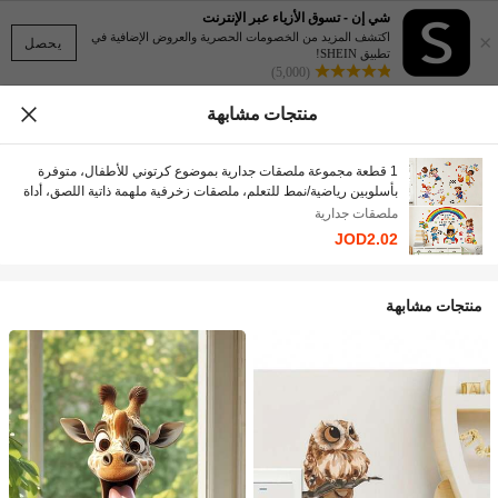
شي إن - تسوق الأزياء عبر الإنترنت
×
اكتشف المزيد من الخصومات الحصرية والعروض الإضافية في
يحصل
تطبيق SHEIN!
(5,000)
منتجات مشابهة
1 قطعة مجموعة ملصقات جدارية بموضوع كرتوني للأطفال، متوفرة
بأسلوبين رياضية/نمط للتعلم، ملصقات زخرفية ملهمة ذاتية اللصق، أداة
ديكور جدران لغرفة الأطفال والفصل الدراسي
ملصقات جدارية
JOD2.02
منتجات مشابهة