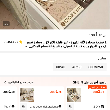
1/9
1
JOD
.80
من
1 قطعة سجادة لآلة القهوة - غير قابلة للانزلاق، وسادة تجفي
)
45
(
4.77
ف من الديتوميت قابلة للغسيل، مناسبة للأسطح المكتب
ية والمطابخ، ماصة وقابلة للتصريف، طبيعية وصحية،
ضرورية لديكور المنزل والمطبخ، وتشكل جزءًا من ديكور ف
صل الخريف/الشتاء والعيد المجيد
مقاس
40*60
30*40
50*60CM
بائعين آخرين على SHEIN
عرض جميع 4 البائعين.
السعر الأدنى
1
1
1
JOD
.90
JOD
.76
JOD
.73
Top Y
beauty home decor dekoration a
Z DIY