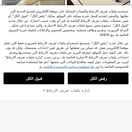
نستخدم ملفات تعريف الارتباط والتقنيات المماثلة على موقعنا الإلكتروني لتقديم الخدمة التي
تطلبها، وللسعي لتقديم أفضل تجربة ممكنة على الموقع. يمكنك "رفض الكل"، "قبول الكل"، أو
تعيين تفضيلات ملفات تعريف الارتباط الخاصة بك في أي وقت حسب اختيارك. من خلال تحديد
قطعة واحدة من حصيرة تصريف ذات نمط
"قبول الكل"، سنقوم بتعيين جميع ملفات تعريف الارتباط الاختيارية، والتي تساعدنا في تحليل
هندسي، حصيرة تجفيف الأطباق والأواني ا
3
الحركة المرورية، وتقديم وظائف محسّنة، وتخصيص المحتوى والإعلانات لتكملة تجربة التسوق
JOD
.60
لمصنوعة من جل السيليكا للمطبخ، حصير
الخاصة بك مع SHEIN.
ة امتصاصية للعداد والطاولات قابلة للغس
يل، عازلة للحرارة ، حماية للسطح ، ديكو
من خلال تحديد "رفض الكل"، ستسمح باستخدام ملفات تعريف الارتباط الضرورية فقط التي تجعل
ر مائدة المطبخ والمنزل، إكسسوار لأدوا
موقعنا الإلكتروني يعمل. قد تتمكن من تعطيلها عن طريق تغيير إعدادات متصفحك، ولكن قد يؤثر
ت المائدة
ذلك على كيفية عمل الموقع. لمعرفة المزيد عن ملفات تعريف الارتباط التي نستخدمها وتعديل
إعدادات ملفات تعريف الارتباط الاختيارية الخاصة بك، يرجى تحديد "إدارة ملفات تعريف الارتباط".
لمزيد من المعلومات حول كيفية معالجتنا للبيانات التي نجمعها، انقر هنا لمشاهدة سياسة
الخصوصية الخاصة بنا.
انقر هنا لمشاهدة سياسة الخصوصية الخاصة بنا.
مجموعة من قطعتين من وسادات ال
NEW
عزل الدائرية من السيليكون بنسيج خلية ا
1
JOD
.20
لنحل الأسود، مقاومة للحرارة، مضادة للان
رفض الكل
قبول الكل
زلاق، حصيرة حامل الأواني الساخنة، مقاو
مة للماء، سهلة التنظيف، واقي طاولة الم
طبخ، ديكور منزلي يومي، هدية عملية للع
إدارة ملفات تعريف الارتباط
أضف إلى عربة التسوق بنجاح
طلات والترحيب بالمنزل الجديد.
توفير JOD0.08
1 قطعة سجادة تجفيف ذات نمط للمطبخ،