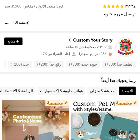
لون: متعدد الألوان / مقاس: 35x60 سم
m***2
تهببببل
مرره
حلوه
مفيد
(0)
1.4K متابعون
4.74
Custom Your Story
متابع
f***2
تمت متابعة
قبل 15 ساعة
i***3
تتصفح
1.4K متابعون
4.74
23K+ تم بيعها مؤخرًا
إعادة الشراء من 7K+
لطيف جداً (800+)
جودة جيدة (300+)
رائع جداً (200+)
حب (200+)
صح
1.4K متابعون
4.74
ربما يعجبك هذا أيضاً
1.4K متابعون
4.74
التوصية
معيشة & منزلي
هواتف خليوية & إكسسوارات
الرياضة & الأنشطة الخ
1.4K متابعون
4.74
1.4K متابعون
4.74
1.4K متابعون
4.74
1.4K متابعون