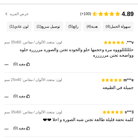
4.89
(100+)
عرض المزيد
سهولة الحمل
(4)
هدية
(4)
رائع
(5)
توصيل سريع
(1)
لون عادي
(1)
لون: متعدد الألوان / مقاس: 35x60 سم
v***.
حللللللوووه
مره
وحجمها
حلو
والجوده
تجنن
والصوره
مرررره
حلوه
وواضحه
تجنن
مررررره
مفيد
(0)
لون: متعدد الألوان / مقاس: 25x40 سم
m***e
جميلة
في
الطبيعه
مفيد
(0)
لون: متعدد الألوان / مقاس: 35x60 سم
s***3
كلمة
تحفة
قليلة
طالعة
تجنن
شبه
الصورة
و
احلا
❤️❤️
مفيد
(0)