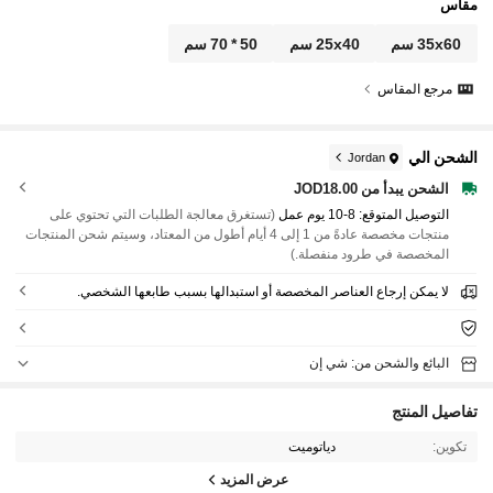
صيرة طعام للكلب، حصيرة طعام للكلب، حصيرة طعام،
مقاس
جو العطلات، الحياة في الهواء الطلق، هدية شخصية
35x60 سم
25x40 سم
50 * 70 سم
مرجع المقاس
الشحن الي
Jordan
الشحن يبدأ من JOD18.00
التوصيل المتوقع:
8-10 يوم عمل
(تستغرق معالجة الطلبات التي تحتوي على
منتجات مخصصة عادةً من 1 إلى 4 أيام أطول من المعتاد، وسيتم شحن المنتجات
المخصصة في طرود منفصلة.)
لا يمكن إرجاع العناصر المخصصة أو استبدالها بسبب طابعها الشخصي.
البائع والشحن من: شي إن
تفاصيل المنتج
تكوين:
دياتوميت
عرض المزيد