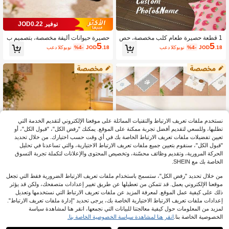
توفير JOD0.22
1 قطعة حصيرة طعام كلب مخصصة، حص
حصيرة حيوانات أليفة مخصصة، بتصميم ب
5
5
ائر كلاب مخصصة بصورة الحيوان الأليف و
سيط، من حجر الدياتوميت، حصيرة تغذية
.18
JOD
%4-
بعد الكوبون
.18
JOD
%4-
بعد الكوبون
الاسم، حصيرة طعام وماء للحيوانات الألي
قطة/كلب باسم شخصي، حصيرة وعاء غي
فة، مثالية لعشاق الكلاب، مناسبة لأي منا
ر قابلة للانزلاق، حصيرة حماية أرضية مقاو
سبة خاصة لتكريم صديقك الفرو، أنيقة وب
مة للماء، سهلة التنظيف، هدية عيد ميلاد ل
سيطة وكاواييي وهدايا شخصية فريدة، مثا
عشاق الحيوانات الأليفة (للاستخدام الداخل
لية لعيد الميلاد وعيد الحب وعيد الأم وعيد
ي/الخارجي)، جمالية، أفكار هدايا
الأب والذكرى السنوية ورأس السنة
نستخدم ملفات تعريف الارتباط والتقنيات المماثلة على موقعنا الإلكتروني لتقديم الخدمة التي
تطلبها، وللسعي لتقديم أفضل تجربة ممكنة على الموقع. يمكنك "رفض الكل"، "قبول الكل"، أو
تعيين تفضيلات ملفات تعريف الارتباط الخاصة بك في أي وقت حسب اختيارك. من خلال تحديد
"قبول الكل"، سنقوم بتعيين جميع ملفات تعريف الارتباط الاختيارية، والتي تساعدنا في تحليل
الحركة المرورية، وتقديم وظائف محسّنة، وتخصيص المحتوى والإعلانات لتكملة تجربة التسوق
الخاصة بك مع SHEIN.
من خلال تحديد "رفض الكل"، ستسمح باستخدام ملفات تعريف الارتباط الضرورية فقط التي تجعل
موقعنا الإلكتروني يعمل. قد تتمكن من تعطيلها عن طريق تغيير إعدادات متصفحك، ولكن قد يؤثر
ذلك على كيفية عمل الموقع. لمعرفة المزيد عن ملفات تعريف الارتباط التي نستخدمها وتعديل
إعدادات ملفات تعريف الارتباط الاختيارية الخاصة بك، يرجى تحديد "إدارة ملفات تعريف الارتباط".
توفير JOD0.82
توفير JOD0.22
لمزيد من المعلومات حول كيفية معالجتنا للبيانات التي نجمعها، انقر هنا لمشاهدة سياسة
حصائر تغذية الحيوانات الأليفة من الطين ا
سجادة كلب مخصصة مع صورة الحيوان الأ
الخصوصية الخاصة بنا.
انقر هنا لمشاهدة سياسة الخصوصية الخاصة بنا.
5
3
لدياتومي القابلة للتخصيص مع قاع مطاط
ليف والاسم، سجادة طعام كلب مخصصة،
.28
JOD
%20-
بعد الكوبون
.28
JOD
%4-
بعد الكوبون