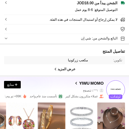
الشحن يبدأ من JOD18.00
التوصيل المتوقع:
6-8 يوم عمل
لا يمكن إرجاع أو استبدال المنتجات في هذه الفئة.
البائع والشحن من: شي إن
تفاصيل المنتج
تكوين:
مكعب زركونيا
عرض المزيد
60K متابعون
4.92
YIWU MOMO
متابع
c***r
تتصفح
60K متابعون
4.92
عملاء متكررون بشكل كبير
تأسست منذ عام واحد
99K+ تم بيعها مؤخرًا
60K متابعون
4.92