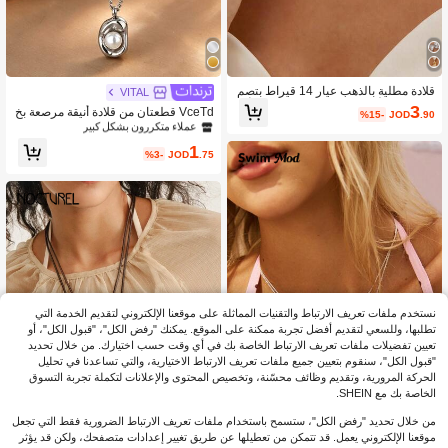
قلادة مطلية بالذهب عيار 14 قيراط بتصم
عملاء متكررون بشكل كبير
VITAL
يم عروق الأوراق مع الزركونيا واللؤلؤ، أنيق
3
فقط 3 بيقي
VceTd قطعتان من قلادة أنيقة مرصعة بخ
%15-
JOD
.90
ة وخالية من الحساسية، مناسبة لارتداء ال
رز بلاستيكي دائري على شكل حبة صغيرة
عملاء متكررون بشكل كبير
عملاء متكررون بشكل كبير
نساء اليومي وهدايا العطلات
من الفولاذ المقاوم للصدأ مع سلسلة أسا
فقط 3 بيقي
فقط 3 بيقي
1
سية، يمكن ارتداؤها بطبقات أو بشكل من
%3-
JOD
.75
عملاء متكررون بشكل كبير
فصل، مناسبة لارتداء النساء اليومي
فقط 3 بيقي
نستخدم ملفات تعريف الارتباط والتقنيات المماثلة على موقعنا الإلكتروني لتقديم الخدمة التي
تطلبها، وللسعي لتقديم أفضل تجربة ممكنة على الموقع. يمكنك "رفض الكل"، "قبول الكل"، أو
تعيين تفضيلات ملفات تعريف الارتباط الخاصة بك في أي وقت حسب اختيارك. من خلال تحديد
"قبول الكل"، سنقوم بتعيين جميع ملفات تعريف الارتباط الاختيارية، والتي تساعدنا في تحليل
الحركة المرورية، وتقديم وظائف محسّنة، وتخصيص المحتوى والإعلانات لتكملة تجربة التسوق
الخاصة بك مع SHEIN.
من خلال تحديد "رفض الكل"، ستسمح باستخدام ملفات تعريف الارتباط الضرورية فقط التي تجعل
موقعنا الإلكتروني يعمل. قد تتمكن من تعطيلها عن طريق تغيير إعدادات متصفحك، ولكن قد يؤثر
Swim Mod