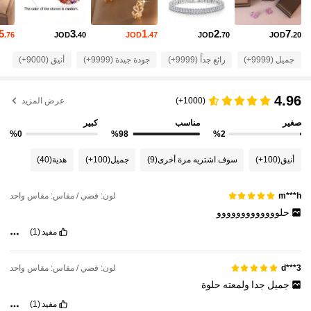
60K متابعون
4.92
5
3
1
2
7
.76
JOD
.40
JOD
.47
JOD
.70
JOD
.20
60K متابعون
4.92
جميل (9999+)
رائع جداً (9999+)
جودة جيدة (9999+)
أنيق (9000+)
ص
60K متابعون
4.92
4.96
(1000+)
عرض المزيد
صغير
مناسب
كبير
60K متابعون
4.92
%0
%98
%2
أنيق
(100+)
سوف اشتريه مرة أخرى
(9)
جميل
(100+)
هدية
(40)
60K متابعون
4.92
لون: فضي / مقاس: مقاس واحد
m***h
حلووووووووووووو
60K متابعون
4.92
مفيد
(1)
60K متابعون
4.92
لون: فضي / مقاس: مقاس واحد
d***3
جميل
جدا
ولمعته
حلوة
60K متابعون
مفيد
(1)
4.92