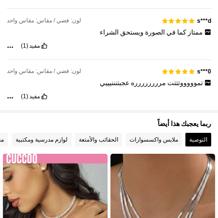
لون: فضي / مقاس: مقاس واحد
s***d
ممتاز
كما
في
الصورة
ويستحق
الشراء
مفيد
(1)
لون: فضي / مقاس: مقاس واحد
s***0
تموووووتتتت
مرررررررره
عجبتنننيييي
مفيد
(1)
ربما يعجبك هذا أيضاً
التوصية
ملابس واكسسوارات
الحقائب والأمتعة
لوازم مدرسية ومكتبية
مع