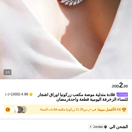
1/3
2
JOD
.00
قلادة متدلية موضة مكعب زركونيا اوراق اشجار
)
1000+
(
4.96
للنساء الزخرفة اليومية قطعة واحدةرمضان
4
#
الأفضل مبيعا
في <ر.س11.25 زركونيا مكعبة قلادات النساء
الشحن الي
Jordan