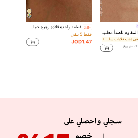
قطعة واحدة قلادة زهرة خماسية البتلات أنيقة وعصرية للصيف، قلادة من الفولاذ المقاوم للصدأ، إكسسوار لطيف بأسلوب الشارع، هدية للاستخدام اليومي
%8-
قلادة من الفولاذ المقاوم للصدأ مطلية بالذهب عيار 14 قيراط، بتصميم أنيق وفاخر للنساء، مزينة بزهرة رباعية الأوراق من الزركونيا الماسية، مقاومة للماء والتلاشي، مناسبة للارتداء اليومي والحفلات والمناسبات، هدية مثالية للأصدقاء والعائلة
فقط 5 بيقي
في ذهب قلادات سلسلة المرأة
JOD1.47
APP