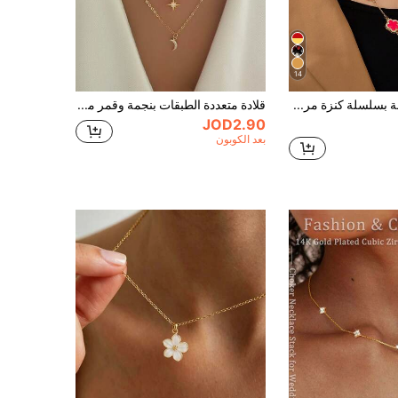
14
قلادة طويلة بسلسلة كنزة مرصعة بالراينستون بتصميم برسيم خماسي الأوراق، قلادة ذهبية أنيقة وعصرية، 1 قطعة
قلادة متعددة الطبقات بنجمة وقمر من الزركونيا المكعبة الأنيقة، سلسلة باللون الذهبي مناسبة للاستخدام اليومي للنساء، الحفلات، هدايا المناسبات
JOD2.90
بعد الكوبون