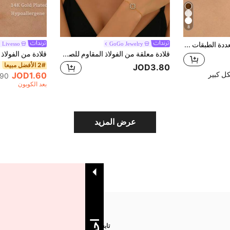
8
قلادة نسائية متعددة الطبقات بتصميم أنيق وفاخر بأسلوب حفلات مع تعليقة برسيم خماسي الأوراق محظوظ، 1 قطعة (بسبب القص اليدوي، يكون عدد الخرز على السلسلة عشوائيًا بناءً على الطول الثابت)
GoGo Jewelry
Livesso
قلادة معلقة من الفولاذ المقاوم للصدأ مرصعة بالراين ستون بتصميم ورقة البرسيم الرباعية، قلادة أنيقة مزينة بالزركونيا المكعبة بتصميم البرسيم، قلادة عظام الترقوة مناسبة للنساء للاستخدام اليومي أو كهدية
2# الأفضل مبيعا
JOD3.80
ل كبير
JOD1.60
90+. تم بيع
بعد الكوبون
عرض المزيد
تابعنا على