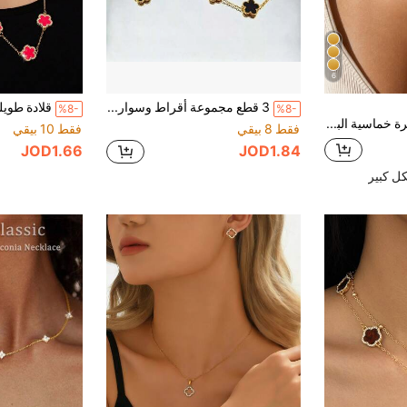
6
3 قطع مجموعة أقراط وسوار وقلادة من الفولاذ المقاوم للصدأ اللامع بتصميم زهرة خماسية الأوراق مزدوجة الوجه - مجوهرات مقاومة للبهتان مناسبة للنساء للارتداء
%8-
%8-
VceTd قلادة زهرة خماسية البتلات من الفولاذ المقاوم للصدأ بأسلوب عملي بسيط مع نمط منسوج، مناسبة لارتداء النساء اليومي، الخروجات في العطلات، تصوير الشارع الموضة، أو كهدية فاخرة للنساء
فقط 8 بيقي
فقط 10 بيقي
JOD1.66
JOD1.84
ل كبير