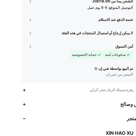
الشحن يبدأ من JOD18.00
التوصيل المتوقع:
6-8 يوم عمل
خدمة الدفع عند الاستلام
لا يمكن إرجاع أو استبدال المنتجات في هذه الفئة.
أمن التسوق
مدفوعات آمنة
حماية الخصوصية
تم البيع بواسطة شي إن
السفن من شي إن
زهرة,سبيكة الزنك,حجر الراين
 وصالح
1.1K
335
4.85
متجر
1.1K
335
4.85
XIN HAO XU