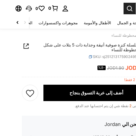
0
0
ة و الجمال
الأطفال والأمومة
مجوهرات واكسسوارات
الحقائب والأمتعة
قلادة/سلسلة كنزة صوفية أنيقة وجذابة ذات 5 بتلات على شكل
ظوظة للنساء
SKU: sj25121317590249
JO
%8-
JOD1.90
PRICE AND AVAILABIL
!
أضف إلى عربة التسوق بنجاح
تى
2
نقطة شي إن يتم احتسابها عند الدفع.
ن الي
Jordan