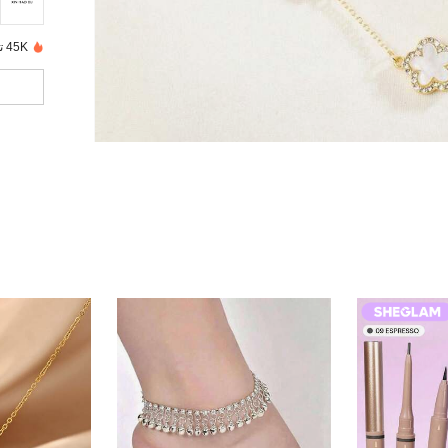
45K تم بيعها مؤخرًا