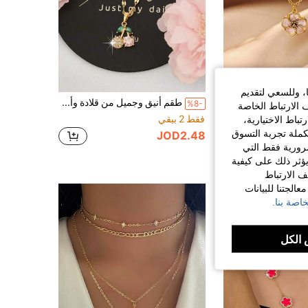
ا، وللسعي لتقديم
C
طقم أنيق وجميل من قلادة وأقراط مرصعة بالراين بتصميم الكرز للنساء
%8-
 الارتباط الخاصة
قلادة زهرة صغيرة مطلية بالمينا باللون الوردي الباستيل الحلو للنساء، من الفولاذ المقاوم للصدأ المطلي بالذهب، بتصميم زهرة منقطة بالزيت، هدية مجوهرات للزفاف وأعياد الميلاد، 1 قطعة
فقط 2 بيقي
اط الاختيارية،
كملة تجربة التسوق
JOD2.48
الضرورية فقط التي
ن بشكل كبير
ؤثر ذلك على كيفية
ف الارتباط
الجتنا للبيانات
اصة بنا.
الكل