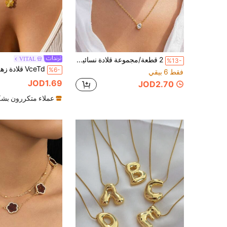
2 قطعة/مجموعة قلادة نسائية مطلية بالذهب عيار 18 قيراط بطبقة مزدوجة متراصة فاخرة بتصميم ورقة البرسيم رباعية الأوراق، سلسلة رفيعة من الفولاذ المقاوم للصدأ 304، مقاومة للماء ومقاومة للبهتان، مناسبة للشارع / العطلات / الحفلات / الحرم الجامعي / التسوق / عيد الميلاد والمناسبات الأخرى
VITAL
%13-
%6-
فقط 6 بيقي
JOD1.69
JOD2.70
عملاء متكررون بشك