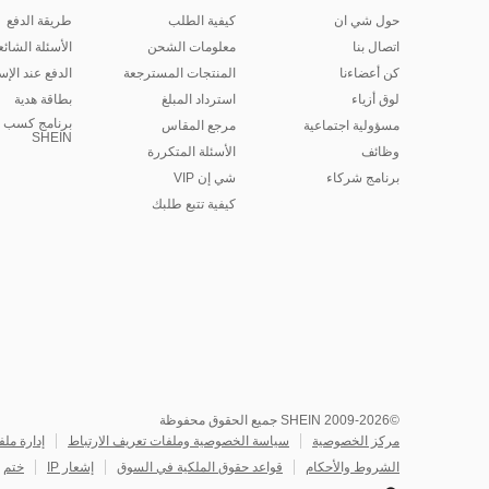
حول شي ان
كيفية الطلب
طريقة الدفع
اتصال بنا
معلومات الشحن
الأسئلة الشائع
كن أعضاءنا
المنتجات المسترجعة
الدفع عند الإس
لوق أزياء
استرداد المبلغ
بطاقة هدية
برنامج كسب ا
مسؤولية اجتماعية
مرجع المقاس
SHEIN
وظائف
الأسئلة المتكررة
برنامج شركاء
شي إن VIP
كيفية تتبع طلبك
©2009-2026 SHEIN جميع الحقوق محفوظة
مركز الخصوصية
سياسة الخصوصية وملفات تعريف الارتباط
إدارة ملف
الشروط والأحكام
قواعد حقوق الملكية في السوق
إشعار IP
ختم