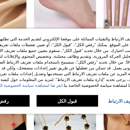
6
الارتباط والتقنيات المماثلة على موقعنا الإلكتروني لتقديم الخدمة التي تطلبه
1 قطعة خلخال جرس أنيق عصري بسيط متعدد الاستخدامات مناسب للفتيات المراهقات للشاطئ والعطلات البحرية
HANGEJ
%10-
لى الموقع. يمكنك "رفض الكل"، "قبول الكل"، أو تعيين تفضيلات ملفات تعريف
SHEGLAM Brows On Demand قلم حواجب 2 في 1-Espresso محدد ماركة تجميل ومكياج للنساء والفتيات
فقط 9 بيقي
ختيارك. من خلال تحديد "قبول الكل"، سنقوم بتعيين جميع ملفات تعريف الارتب
JOD1.44
JOD1.70
حليل الحركة المرورية، وتقديم وظائف محسّنة، وتخصيص المحتوى والإعلانات لت
بعد الكوبون
الخاصة بك مع SHEIN. من خلال تحديد "رفض الكل"، ستسمح باستخدام ملفات تعريف الارتباط 
عملاء متكررو
روني يعمل. قد تتمكن من تعطيلها عن طريق تغيير إعدادات متصفحك، ولكن قد ي
 المزيد عن ملفات تعريف الارتباط التي نستخدمها وتعديل إعدادات ملفات تعري
ك، يرجى تحديد "إدارة ملفات تعريف الارتباط". لمزيد من المعلومات حول كيفية مع
نا لمشاهدة سياسة الخصوصية الخاصة بنا.
انقر هنا لمشاهدة سياسة الخصوصية الخ
يف الارتباط
قبول الكل
رفض 