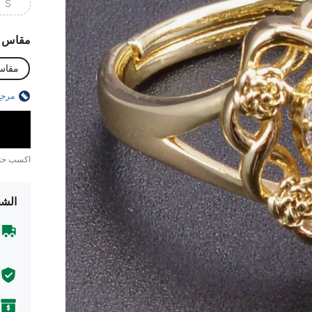
S
مقاس
مقاس
مرجع
اكسب ح
الشح