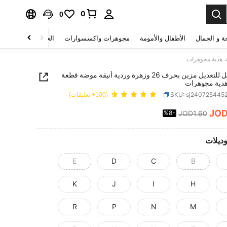
0
0
ة و الجمال
الأطفال والأمومة
مجوهرات واكسسوارات
الحقائب والأمتعة
خاتم قابل للتعديل مزين بحرف 26 وزهرة وردية أنيقة موضة قطعة
هدية مجوهرات
SKU: sj240725445
(100+ تعليقات)
JO
%8-
JOD1.60
PRICE AND AVAILABIL
وديلات
E
D
C
B
K
J
I
H
R
P
N
M