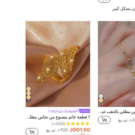
ن بشكل كبير
4
خاتم مكدس مطلي بالذهب عيار 18 قيراط من الفولاذ المقاوم للصدأ والزركونيا التعبي أنيق وبسيط، مناسب للارتداء اليومي
#مجوهرات مزخرفة
1 قطعة خاتم مصنوع من نحاس مطلي بتصميم ورقة مفتوحة، إكسسوارات مجوهرات يومية للنساء هدية للزفافرمضان
 بيع
(1000+)
JOD1.60
100+. تم بيع
بعد الكوبون