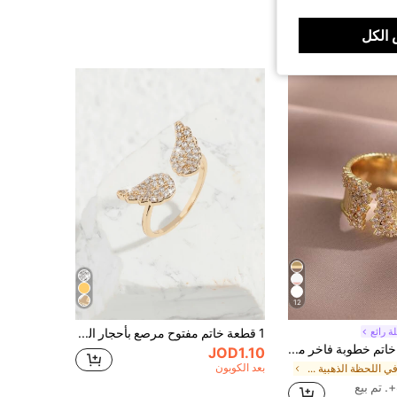
الكل
12
 رائع
1 قطعة خاتم مفتوح مرصع بأحجار المشكلة على شكل جناح الملاك، مجوهرات موضة للنساء
jealous young خاتم خطوبة فاخر مرصع بالزركونيا بالكامل، مناسب للحفلات والأعراس والمناسبات الأخرى
JOD1.10
بعد الكوبون
في اللحظة الذهبية مجوهرات