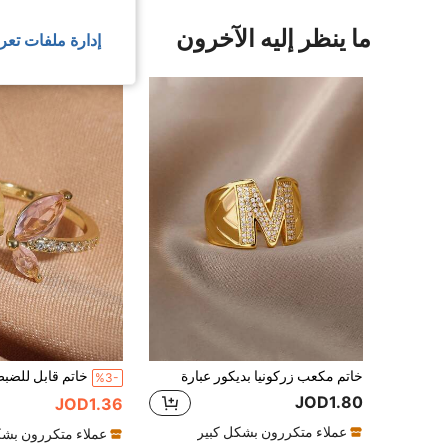
ما ينظر إليه الآخرون
إدارة ملفات تعر
خاتم مكعب زركونيا بديكور عبارة
%3-
JOD1.80
JOD1.36
عملاء متكررون بشكل كبير
عملاء متكررون بشك