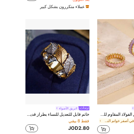
عملاء متكررون بشكل كبير
#بريق الأضواء
1 قطعة خاتم من الفولاذ المقاوم للصدأ باللون الذهبي مرصع بحجارة راين مستطيلة باللون الوردي والأبيض والبنفسجي، مناسب للزينة اليومية للنساء أو كهدية
خاتم قابل للتعديل للنساء بطراز قديم مزخرف محفور مطلي بالذهب الأصفر عيار 18 قيراط، بزركونيا بتصميم ورقة القيقب
فقط 8 بيقي
في أصفر خواتم النساء
JOD2.80