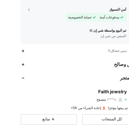
أمن التسوق
مدفوعات آمنة
حماية الخصوصية
تم البيع بواسطة شي إن
السفن من شي إن
ديني,عشاق,لا
2.4K
113
4.94
 وصالح
2.4K
113
4.94
متجر
2.4K
113
4.94
Faith jewelry
i***o
تتصفح
2.4K
113
4.94
تقييم
قطع
متابعون
إعادة الشراء من 5K+
2.4K
113
4.94
كل المنتجات
متابع
2.4K
113
4.94