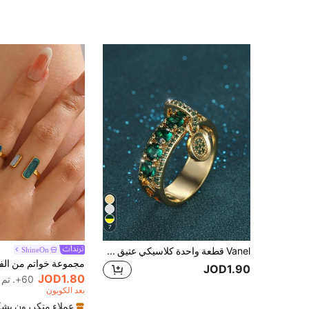
7
Vanel قطعة واحدة كلاسيكي عتيق مستدير بتعليقة اسطواني خاتم , فاخر للنساء مجوهرات , مثالي هدية للزوجة أو حفلة
ShineOn
JOD1.90
JOD1.80
60+. تم بيع
بعد الكوبون
عملاء متكررون بشك