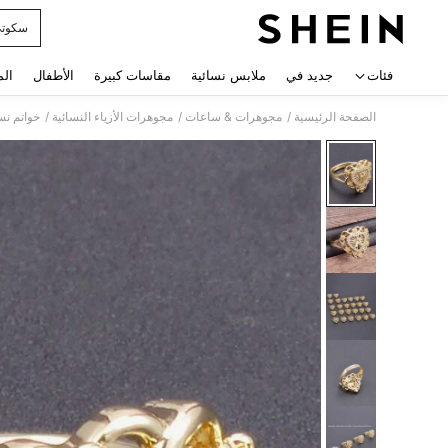
سكوت
 navigate search
فئات
جديد في
ملابس نسائية
مقاسات كبيرة
الأطفال
الم
/
/
/
الصفحة الرئيسية
مجوهرات & ساعات
مجوهرات الأزياء النسائية
خواتم نس