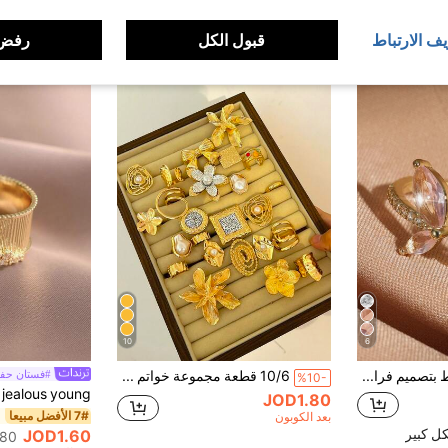
يف الارتباط
قبول الكل
رفض 
10
6
خاتم قابل للضبط بتصميم فراشة من الزركونيا المكعبة قطعة واحدة للنساء
10/6 قطعة مجموعة خواتم ذهبية قابلة للتراكم بطراز بوهيمي أنيق وبسيط، تشمل تصاميم الزهرة والفيونكة واللؤلؤ الاصطناعي والتواء والقلب والراين ستون والقمر والنجم والهندسية وحجر العين القطة، مناسبة للنساء والمناسبات والحفلات والاستخدام اليومي، هدية (تشكيلة عشوائية)
#فستان حفلة
%10-
JOD1.80
7# الأفضل مبيعا
بعد الكوبون
ل كبير
JOD1.60
80+. تم بيع