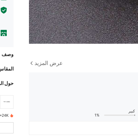
وصف
عرض المزيد
المقاس
حول ال
كبير
1%
24K+ تم بيعها مؤخرًا