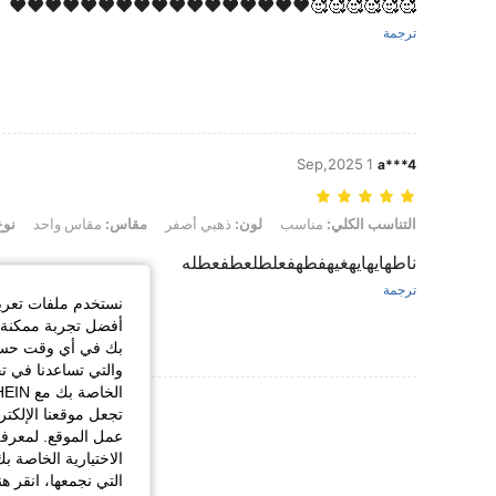
🥰🥰🥰🥰🥰🥰❤️❤️❤️❤️❤️❤️❤️❤️❤️❤️❤️❤️❤️❤️❤️❤️❤️
ترجمة
1 Sep,2025
a***4
التناسب الكلي: مناسب, لون: ذهبي أصفر, مقاس: مقاس واحد, نوع الموديلات: A
التناسب الكلي:
مناسب
لون:
ذهبي أصفر
مقاس:
مقاس واحد
نوع
ناطهايهايهغيهفطهفعلطلعطفعطله
ترجمة
نستخدم ملفات تعريف 
أفضل تجربة ممكنة ع
بك في أي وقت حسب ا
والتي تساعدنا في ت
عرض المزيد من ا
تجعل موقعنا الإلكت
عمل الموقع. لمعرفة
الاختيارية الخاصة ب
التي نجمعها، انقر ه