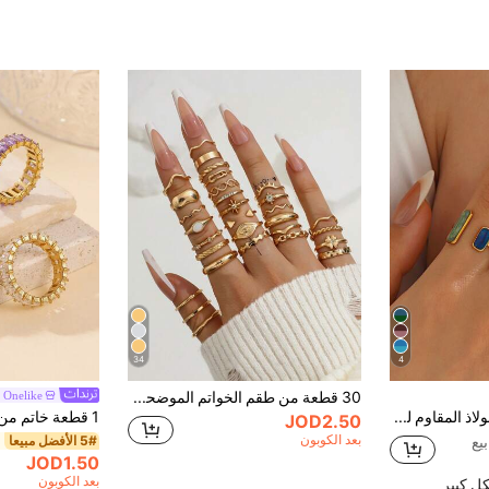
34
4
30 قطعة من طقم الخواتم الموضحة والتي تشمل نجمة البحر، رباعي أوراق البرسيم، حجر راين مبسط، العين الشريرة وتصميمات هندسية بوهيمية عصرية
Onelike
مجموعة خواتم من الفولاذ المقاوم للصدأ بتصميم بسيط صيفي باللون الأزرق الياقوتي، 2 قطعة، مناسبة لارتداء النساء اليومي & الإجازات، هدية لها
JOD2.50
بعد الكوبون
5# الأفضل مبيعا
JOD1.50
بعد الكوبون
ل كبير