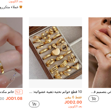
بعد الكوبون
عملاء متكررو
خاتم إصبع نسائي بتصميم قطرة ماء إبداعي مع زركونيا وشرابات، قابل للتعديل، إكسسوار لحفلات السهرة، 1 قطعة
10 قطع خواتم نحتية ذهبية عشوائية: تصاميم متنوعة (شكل قلب/يد) خواتم فريدة (بدون تغليف)
%2-
فقط 6 بيقي
JOD1.08
200+. تم
JOD2.00
بعد الكوبون