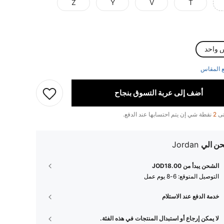
Z
Y
V
T
 واحد
 المقاس
أضف إلى عربة التسوق بنجاح
تى
2
نقطة شي إن يتم احتسابها عند الدفع.
ن الي
Jordan
الشحن يبدأ من JOD18.00
التوصيل المتوقع:
6-8 يوم عمل
خدمة الدفع عند الاستلام
لا يمكن إرجاع أو استبدال المنتجات في هذه الفئة.