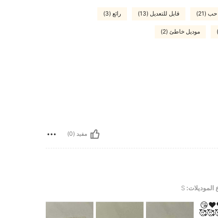
حب (21)
قابل للتعديل (13)
رائع (3)
موديل خاطئ (2)
مفيد (0)
 الموديلات:
S
️❤️😘
😘😘