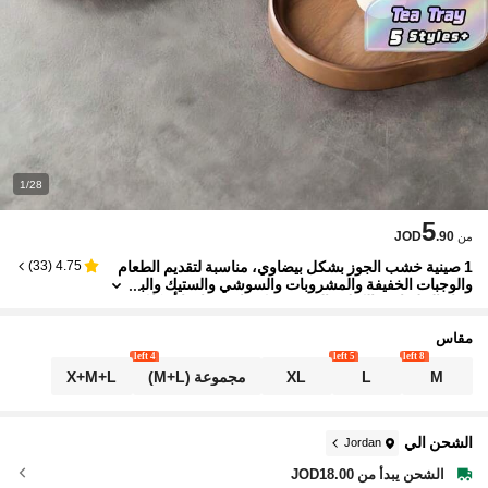
1/28
5
JOD
.90
من
1 صينية خشب الجوز بشكل بيضاوي، مناسبة لتقديم الطعام
)
33
(
4.75
والوجبات الخفيفة والمشروبات والسوشي والستيك والب
يتزا والحلويات والكيك والخبز، ويمكن استخدامها أيضًا ك
صينية إفطار وصينية قهوة وصينية شاي وصحن طعام وصينية
تقديم
مقاس
4 left
5 left
8 left
M
L
XL
مجموعة (M+L)
X+M+L
الشحن الي
Jordan
الشحن يبدأ من JOD18.00