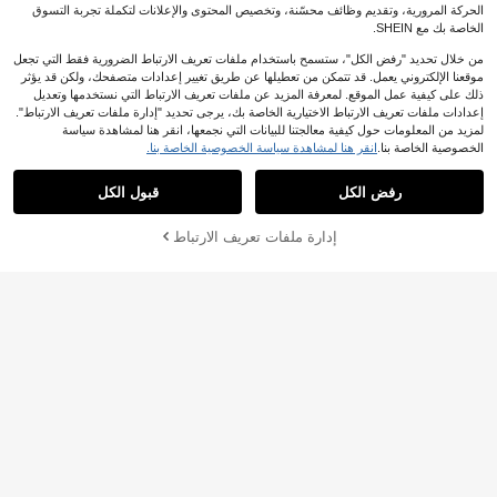
الحركة المرورية، وتقديم وظائف محسّنة، وتخصيص المحتوى والإعلانات لتكملة تجربة التسوق
الخاصة بك مع SHEIN.
من خلال تحديد "رفض الكل"، ستسمح باستخدام ملفات تعريف الارتباط الضرورية فقط التي تجعل
صينية خشب الجوز الصلب على الطراز ال
موقعنا الإلكتروني يعمل. قد تتمكن من تعطيلها عن طريق تغيير إعدادات متصفحك، ولكن قد يؤثر
صيني، صينية إفطار، صينية وجبات خفيف
8
ذلك على كيفية عمل الموقع. لمعرفة المزيد عن ملفات تعريف الارتباط التي نستخدمها وتعديل
JOD
.00
ة، صينية شاي، صينية حلويات، صينية سو
إعدادات ملفات تعريف الارتباط الاختيارية الخاصة بك، يرجى تحديد "إدارة ملفات تعريف الارتباط".
شي، يمكن أن تحتوي على وجبات خفيفة
لمزيد من المعلومات حول كيفية معالجتنا للبيانات التي نجمعها، انقر هنا لمشاهدة سياسة
وحلويات وشاي وفواكه وخبز وعرض الطع
ام، أدوات مائدة طبيعية متينة، مناسبة لل
1 صينية من الخيزران والخشب لتخزين ال
الخصوصية الخاصة بنا.
انقر هنا لمشاهدة سياسة الخصوصية الخاصة بنا.
ستيك والوجبات الخفيفة والحلويات والكي
حلويات والبسكويت والكيك والتجمعات ال
5
%50-
JOD
.30
ك وحفلات الاستقبال والتجمعات والتخييم
يومية
رفض الكل
قبول الكل
في الهواء الطلق والهدايا
إدارة ملفات تعريف الارتباط
أضف إلى عربة التسوق بنجاح
صينية من الجوز مع مقبض، تستخدم لتقدي
م الأطعمة والوجبات الخفيفة والمشروبا
6
JOD
.70
ت والسوشي واللحوم المشوية والبيتزا وا