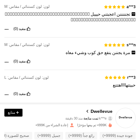
لون: لون كستنائي / مقاس: M
a***3
تجنننننن
اعجبتني
حيييل
👍🏻👍🏻👍🏻👍🏻👍🏻👍🏻👍🏻👍🏻👍🏻👍🏻👍🏻👍🏻👍🏻👍🏻👍🏻👍🏻👍🏻
👍🏻👍🏻👍🏻👍🏻👍🏻👍🏻👍🏻👍🏻👍🏻👍🏻👍🏻👍🏻👍🏻
مفيد
(0)
لون: لون كستنائي / مقاس: M
s***n
مرة
يجننن
ينفع
حق
كوب
وشيء
معاه
مفيد
(0)
لون: لون كستنائي / مقاس: L
r***3
حبيتتهااااهتتنع
مفيد
(0)
61K متابعون
4.85
Dwellevue
متابع
k***e
تمت متابعة
منذ 30 دقيقة
9***6
تتصفح
999K+ تم بيعها مؤخرًا
إعادة الشراء من 999K+
61K متابعون
4.85
جودة جيدة (9999+)
رائع جداً (9999+)
جميل (9999+)
صحيح للصورة (9999+)