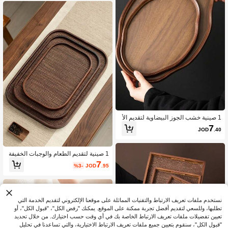
61K متابعون
4.85
ية مطفأة. كما أنها مناسبة للمقاهي والمنا
زل، ويمكن استخدامها لتقديم الحلويات وا
لشاي والخبز والوجبات الخفيفة والأكواب.
61K متابعون
4.85
1 صينية خشب الجوز البيضاوية لتقديم الأ
طعمة والوجبات الخفيفة والمشروبات وال
7
JOD
.40
سوشي والستيك والبيتزا والحلويات والكي
ك والخبز والإفطار والقهوة والشاي والش
وكولاتة والأطباق الجاهزة
1 صينية لتقديم الطعام والوجبات الخفيفة
والمشروبات والسوشي والستيك والبيتزا
7
%3-
JOD
.95
والحلويات والكيك والخبز وصينية الإفطار
وصينية القهوة وصينية الشاي وصينية المق
بلات، مناسبة لمناسبات مثل عيد الأضحى
وعيد الفطر
نستخدم ملفات تعريف الارتباط والتقنيات المماثلة على موقعنا الإلكتروني لتقديم الخدمة التي
تطلبها، وللسعي لتقديم أفضل تجربة ممكنة على الموقع. يمكنك "رفض الكل"، "قبول الكل"، أو
تعيين تفضيلات ملفات تعريف الارتباط الخاصة بك في أي وقت حسب اختيارك. من خلال تحديد
"قبول الكل"، سنقوم بتعيين جميع ملفات تعريف الارتباط الاختيارية، والتي تساعدنا في تحليل