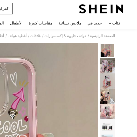
كفر اي
 navigate search
فئات
جديد في
ملابس نسائية
مقاسات كبيرة
الأطفال
الم
/
/
/
/
الصفحة الرئيسية
هواتف خليوية & إكسسوارات
غلافات
أغطية هواتف
أغل