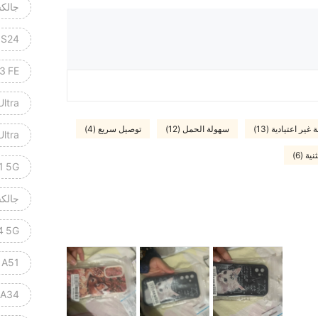
جالكسي 25
 S24
3 FE
Ultra
غير اعتيادية (13)
سهولة الحمل (12)
توصيل سريع (4)
Ultra
نية (6)
1 5G
جالكسي 
4 5G
 A51
 A34