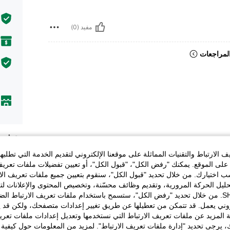
مفيد (0)
لمراجعات
وصف
الارتباط والتقنيات المماثلة على موقعنا الإلكتروني لتقديم الخدمة التي تطلبه
حول ال
لى الموقع. يمكنك "رفض الكل"، "قبول الكل"، أو تعيين تفضيلات ملفات تعريف
ختيارك. من خلال تحديد "قبول الكل"، سنقوم بتعيين جميع ملفات تعريف الارتب
حليل الحركة المرورية، وتقديم وظائف محسّنة، وتخصيص المحتوى والإعلانات لت
الخاصة بك مع SHEIN. من خلال تحديد "رفض الكل"، ستسمح باستخدام ملفات تعريف الارتباط 
روني يعمل. قد تتمكن من تعطيلها عن طريق تغيير إعدادات متصفحك، ولكن قد ي
عملاء
 المزيد عن ملفات تعريف الارتباط التي نستخدمها وتعديل إعدادات ملفات تعري
ك، يرجى تحديد "إدارة ملفات تعريف الارتباط". لمزيد من المعلومات حول كيفية مع