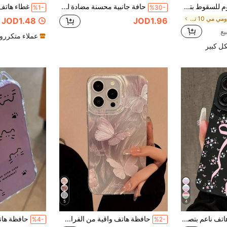
غطاء هاتف مقاوم للسقوط بتصميم قطة مرسومة مثقبة شفافة بأسلوب بسيط وعصري وإبداعي متوافق مع Ip 17/Ip 17pro/Ip 17promax/ IP16/11/16pro/16plus/16promax/16e/15Promax/13/14/12/XS/XR/7G/8P، متوافق مع Galaxy S25/S25PLUS/S25 Ultra/A16/A36/A26/A56/A50/A12/A32/A52/A72/A51/A21S/A13/A14/S24/S24PLUS/S24Ultra/S20/S23/S22/A53/S20FE/S21 غطاء هاتف واقي مقاوم للسقوط
حافة جانبية محسنة مضادة للانزلاق بنسيج، تشمل حقيبة سفر وردية وحافظة هاتف واقية. متوافقة مع هاتف آبل 17 برو ماكس. تتميز بوظيفة مضادة للسقوط غير لامعة، وتصميم تغطية كاملة لعدسة 16 برو، وحافظة واقية فاخرة ل- 15 برو ماكس.
%1-
%30-
في شاومي مي 10 تي برو 5G أغطية هواتف أنيقة
JOD1.48
JOD1.96
عملاء متكررو
ل كبير
5
4
1 قطعة غطاء هاتف ناعم بتصميم فتاة طازجة مع فيونكة ونقشة زهور ملونة صغيرة وعيون قطة سوداء تغطية كاملة متوافق مع آيفون 11/12/13/14/15/16/17 برو ماكس
حافظة هاتف واقية من الفراشة من مادة TPU عصرية، مع فتحات تهوية كبيرة ومطبوعة بريشة وشبكة تدرج، متوافقة مع هواتف آيفون 16/11/16برو/16بلس/16برو ماكس/16إي/15برو ماكس/13/14/12/XS/XR/7G/8P وهواتف سامسونج جالاكسي S25/S25بلس/S25 أولترا/A16/A36/A26/A56/A50/A12/A32/A52، مقاومة للماء والصدمات والخدش، هدية مناسبة للربيع والحفلات
%4-
%2-