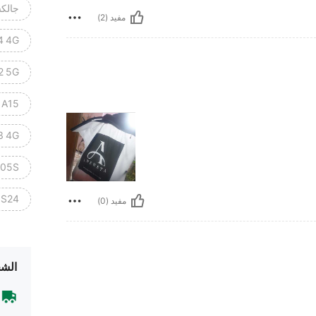
جالكسي 
مفيد (2)
4 4G
2 5G
 A15
3 4G
A05S
 S24+
مفيد (0)
الشح