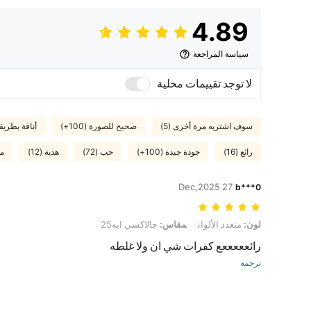
4.89
سياسة المراجعة
لا توجد تقييمات محلية
سوف اشتريه مرة أخرى (5)
صحيح للصورة (100+)
أناقة بطريقة 
رائع (16)
جودة جيدة (100+)
حب (72)
هدية (12)
مث
27 Dec,2025
b***0
لون: متعدد الألوان, مقاس: جالاكسي ايه25
لون:
متعدد الألوان
مقاس:
جالاكسي ايه25
رائعععععع كفرات شي ان ولا غلطه
ترجمة