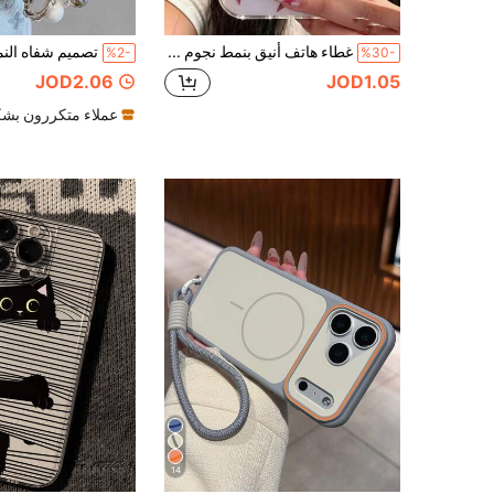
غطاء هاتف أنيق بنمط نجوم ملونة من الرقائق المعدنية، متوافق مع آيفون 17 برو ماكس، 17 برو، 16 برو ماكس، 16 برو، 16، 15 برو ماكس، 15 برو، 15، 14 برو ماكس، 14 برو، 14، 13، 12 برو ماكس، 13، 12 برو، 11، غطاء واقي لطيف بلون موحد مقاوم للصدمات
%2-
%30-
JOD2.06
JOD1.05
عملاء متكررون بشك
14