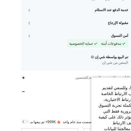
خدمة الدفع عند الاستلام
مقبولة الإرجاع
أمن التسوق
مدفوعات آمنة
حماية الخصوصية
تم البيع بواسطة شي إن
السفن من شي إن
لا أحد,رسالة,تصميم الهندسة,للجنسين
15K
602
4.90
ا، وللسعي لتقديم
متجر
 الارتباط الخاصة
اط الاختيارية،
15K
602
4.90
YOUSILAN
كملة تجربة التسوق
الضرورية فقط التي
m***0
تتصفح
ؤثر ذلك على كيفية
15K
602
4.90
 متكررون بشكل كبير
تأسست منذ عام واحد
999K+ تم بيعها مؤخرًا
ف الارتباط
الجتنا للبيانات