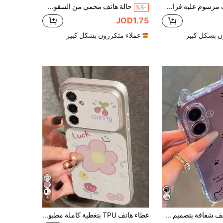
غطاء هاتف مرسوم عليه فراشة مع سلسلة فراشة، غطاء واقي جديد فاخر محفور بملمس ناعم سميك مضاد للسقوط متوافق مع آيفون 15، 14، XR/7/8، 15 برو ماكس، 13، 11، P12، XS، غطاء TPU ناعم بحافة مستقيمة ل- A12 4G، A13 4G، A51 4G، A14، 11 لايت، S23 ألترا، S24، A52، A33، A35، A05، A04
حالة هاتف محمي من السقوط من مادة TPU ناعمة ذات لون أحادي بتصميم بسيط، متوافقة مع هواتف آيفون 16 15 14 13 12 11 برو ماكس بلس X XS XR، مع سلسلة كرة ملونة وحزام معصم مزين بالزهور والخرز كهدية عيد ربيع
%8-
JOD1.75
ن بشكل كبير
عملاء متكررون بشكل كبير
5
حافظة هاتف شفافة بتصميم خط فني لبصمة قدم قطة وشعار باللغة الإنجليزية باللون البنفسجي، تصميم أذن قطة مع وسادة هوائية مضادة للسقوط وفتحات دقيقة 1.5 مم، سير معلق متوافق مع هواتف آيفون 17/17برو/17إير/17برو ماكس/16إي، 17إي/16/16برو/16بلس/16برو ماكس/15برو ماكس/11/12/13/14/15بلس/15برو/14برو/13برو، هدية عيد الربيع
غطاء هاتف TPU بتغطية كاملة مطبوع عليه نمط زهور الكرز مع فيونكة محظوظة لطيفة مرشوشة بالطلاء، متوافق مع Galaxy S26 S25 S24 Ultra S24 Plus S24 FE S23 S22 A55 A54 A53 A52 A50 A30 A42 A35 A34 A33 A25 A24 A20 A30 A15 A17، Smart 8/ Hot 40i/Spark 20/Spark 20C/Spark Go 2024/ G84/ A7 Pro/Honor X9A X9B X9C X9D