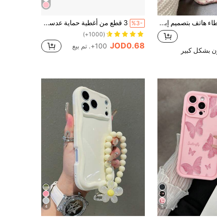
1 قطعة غطاء هاتف بتصميم إبداعي ثنائي الأبعاد بنمط زهري وردي كامل الشاشة مع حماية حافة بشكل موجي متوافق مع أجهزة Apple 7/8/X/XR/XSMAX/11/12/13/14/15/16/17Promax متوافق مع أجهزة A14/A15/A16/A17/A04/A05/A06/A07/A54/A55/A56/A57/A34/A35A/36/A37/S26/S26Plus/S26Ultra متوافق مع أجهزة Transsion SMART7/8/9/10
3 قطع من أغطية حماية عدسة الكاميرا، مناسبة لهواتف آيفون 17 برو ماكس، 17 إير، 17 برو، 16 برو ماكس، 16، 15، 15 بلس، 14، 13، 12، 11 ميني بلس برو ماكس، طبقة معدنية لامعة أحادية اللون، مقاومة للخدش بصلابة 9H، إكسسوار عصري، حافظة واقية مفكرة (لون وردي لامع)
%3-
(1000+)
JOD0.68
100+. تم بيع
ن بشكل كبير
4
5