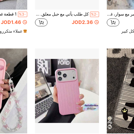
5
تصميم شفاه النمر مع سوار، غطاء ناعم مطبوع مسطح بنمط كريمي مطلي بالكهرباء، مناسب ل- IP17/IP17PROMAX/IPhone16/IPhone16pro/IPhone16promax/IPhone15/XR/7p8p/P12promax/P13promax/P14PROMAX/P13/P14/P11/P12/P14، غطاء هاتف ناعم مضاد للسقوط للنساء XS/S/XSMAX/78GES2/غطاء هاتف سميك أنيق وجميل
كل طلب يأتي مع حبل معلق. تابع متجرنا وأضف هذا المنتج إلى مفضلاتك لتلقي هدية إضافية | ماكرون وردي / وردي أبيض زهري / لؤلؤي / حبل مضفر / حبل معلق مجاني | غطاء هاتف DIY | متوافق مع آيفون 17/16/15 PRO MAX/15 PLUS/15 PRO/15/14 PRO MAX/14 PLUS/14 PRO/14/13 PRO MAX/13 PRO/13/12 PRO MAX/12 PRO/11 PRO/11/XS MAX/XR/XS/7/8 PLUS
%3-
%2-
JOD1.46
JOD2.36
ل كبير
عملاء متكررو