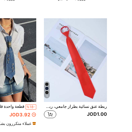
13
ربطة عنق نسائية بطراز جامعي، ربطة عنق سهلة الاستخدام بسحاب وسهم، مناسبة للمهرجانات والسفر والحفلات والتخرج
%18-
JOD1.00
JOD3.92
عملاء متكررون بشك