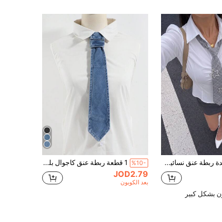
قطعة واحدة ربطة عنق نسائية عصرية بنمط نجمة لامعة ونقشة هوندزتوث، مناسبة للاستخدام اليومي والتسوق والحفلات والمناسبات الأخرى
1 قطعة ربطة عنق كاجوال بلون أحادي قابلة للتثبيت، مريحة ومتعددة الاستخدامات للرجال والنساء، مناسبة للارتداء اليومي والحفلات والمواعيد
%10-
JOD2.79
بعد الكوبون
ن بشكل كبير