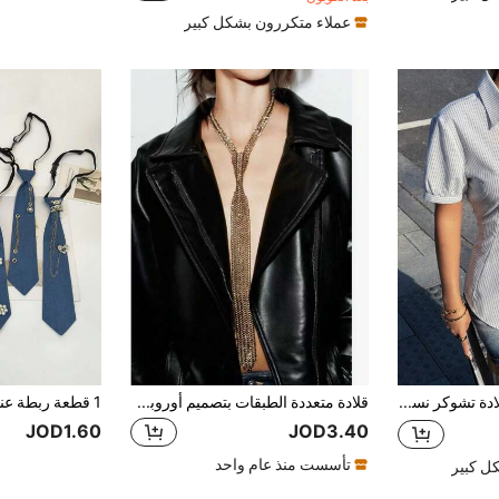
عملاء متكررون بشكل كبير
قطعة واحدة قلادة تشوكر نسائية من قماش الجينز المغسول مع سلسلة، مناسبة للاستخدام اليومي العادي والخروجات والتسوق والحفلات والتجمعات
قلادة متعددة الطبقات بتصميم أوروبي وأمريكي عصري مبالغ فيه وفارغ، بطراز بوهيمي للارتداء اليومي والحفلات، قطعة واحدة
JOD1.60
JOD3.40
تأسست منذ عام واحد
ل كبير