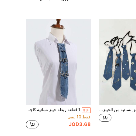
1 قطعة ربطة عنق نسائية من الجينز الأزرق مزينة بسلسلة وخرز اصطناعي، ربطة عنق بدون عقدة قابلة للتعديل بطراز JK، إكسسوار عنق شخصي للملابس الشارعية، مناسب للقمصان والبدل والأزياء المسرحية
1 قطعة ربطة جينز نسائية كاجوال بتصميم إبزيم دائري ولون موحد وسلسلة، مناسبة لملابس حفلات رقص الشارع والهيب هوب
%8-
فقط 10 بيقي
JOD3.68