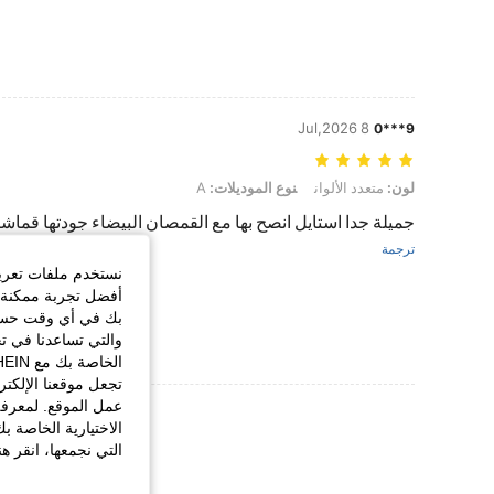
8 Jul,2026
9***0
لون: متعدد الألوان, نوع الموديلات: A
لون:
متعدد الألوان
نوع الموديلات:
A
‏جميلة جدا استايل انصح بها مع القمصان البيضاء جودتها قماشت
ترجمة
نستخدم ملفات تعريف 
أفضل تجربة ممكنة ع
بك في أي وقت حسب ا
والتي تساعدنا في ت
تجعل موقعنا الإلكت
عمل الموقع. لمعرفة
عرض المزيد من ا
الاختيارية الخاصة ب
التي نجمعها، انقر ه