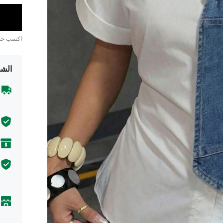
اكسب ح
الشح