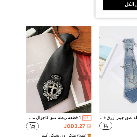
الكل
قطعة واحدة ربطة عنق جينز أزرق فاتح مغسول بطراز عتيق مع سلسلة نجوم مرصعة بالراينستون، ربطة عنق صغيرة زخرفية لقميص فتاة ساخنة بطراز Y2K Millennium
1 قطعة ربطة عنق كاجوال من البوليستر بشعار التاج، لجميع الفصول
%7-
JOD3.27
عملاء متكررون بشكل كبير