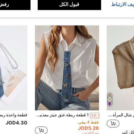
يف الارتباط
قبول الكل
رفض 
قطعة واحدة من شال المرأة مفرغ الفراغات، ملحق للملابس
1 قطعة ربطة عنق جينز معدنية قابلة للتعديل مزينة بالفراشات والنحل، مناسبة للخروجات اليومية والتسوق والحفلات والتجمعات والتخرج والديسكو
%6-
فقط 4 بيقي
JOD4.30
JOD5.26
ل كبير
بعد الكوبون