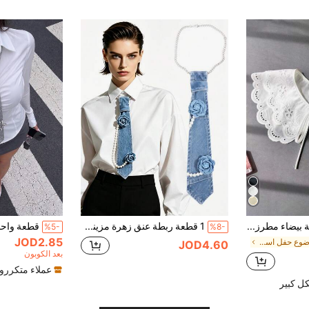
قطعة واحدة ياقة بيضاء مطرزة كاذبة بطبقتين بياقة بيتر بان مع ديكور دانتيل وشال كتف للسيدات
1 قطعة ربطة عنق زهرة مزينة بسلسلة اللؤلؤ الاصطناعية للنساء، مناسبة للحفلات والخروجات والتصوير الفوتوغرافي والمناسبات والسفر
%5-
%8-
JOD2.85
في موضوع حفل استقبال الطالبات ياقة نسائية وملحقاته
JOD4.60
بعد الكوبون
عملاء متكررو
ل كبير