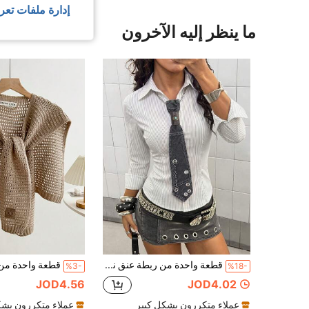
إدارة ملفات تعر
ما ينظر إليه الآخرون
قطعة واحدة من ربطة عنق نسائية موضة بسلسلة متقاطعة من قماش الجينز المغسول، مناسبة للشارع والخروج والتسوق والحفلات والتجمعات
%3-
%18-
JOD4.56
JOD4.02
عملاء متكررون بشكل كبير
عملاء متكررون بشك