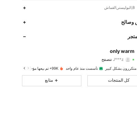
B,البوليستر,القماش
6.6K
252
4.93
 وصالح
6.6K
252
4.93
متجر
6.6K
252
4.93
only warm
J***z
تتصفح
6.6K
252
4.93
تقييم
قطع
متابعون
 متكررون بشكل كبير
تأسست منذ عام واحد
99K+ تم بيعها مؤخرًا
6.6K
252
4.93
كل المنتجات
متابع
6.6K
252
4.93
6.6K
252
4.93
6.6K
252
4.93
6.6K
252
4.93