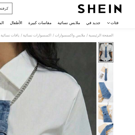
كرفته
 navigate search
فئات
جديد في
ملابس نسائية
مقاسات كبيرة
الأطفال
الم
/
/
/
الصفحة الرئيسية
ملابس واكسسوارات
اكسسوارات نسائية
ياقات نسائية