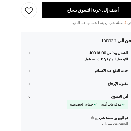
أضف إلى عربة التسوق بنجاح
تى
4
نقطة شي إن يتم احتسابها عند الدفع.
ن الي
Jordan
الشحن يبدأ من JOD18.00
التوصيل المتوقع:
6-8 يوم عمل
خدمة الدفع عند الاستلام
مقبولة الإرجاع
أمن التسوق
مدفوعات آمنة
حماية الخصوصية
تم البيع بواسطة شي إن
السفن من شي إن