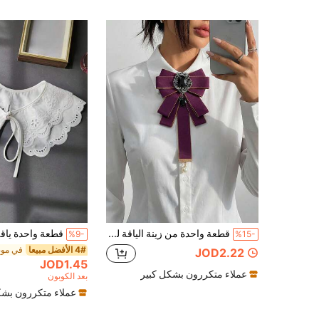
قطعة واحدة من زينة الياقة للنساء بتصميم أنيق وفاخر مع فيونكة مرصعة بالراينستون والأحجار الكريمة المزيفة واللؤلؤ الصناعي، مناسبة للاستخدام اليومي والكاجوال وعروض المسرح والحفلات والتنسيق
%9-
%15-
4# الأفضل مبيعا
JOD2.22
JOD1.45
عملاء متكررون بشكل كبير
بعد الكوبون
عملاء متكررون بشك