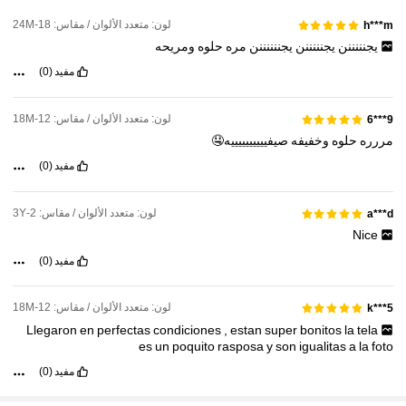
لون: متعدد الألوان / مقاس: 18-24M
h***m
414K متابعون
4.90
يجنننننن
يجنننننن
يجننننننن
مره
حلوه
ومريحه
مفيد
(0)
414K متابعون
4.90
لون: متعدد الألوان / مقاس: 12-18M
9***6
مررره
حلوه
وخفيفه
صيفييييييييييه🤤
414K متابعون
4.90
مفيد
(0)
لون: متعدد الألوان / مقاس: 2-3Y
a***d
Nice
مفيد
(0)
لون: متعدد الألوان / مقاس: 12-18M
k***5
Llegaron
en
perfectas
condiciones
,
estan
super
bonitos
la
tela
es
un
poquito
rasposa
y
son
igualitas
a
la
foto
مفيد
(0)