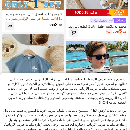
4
توفير JOD0.18
3 مجموعات، احصل على مجموعة واحدة
عشوائية من طقم تي شيرت وشورتات أ
3# الأعلى تقييماً
في طفل الأولاد تي شيرت Co-ords
Korababy
طفال كاجوال موضة كلاسيكية بلون كاكي
2
JOD
.80
مجموعة ملابس طفل ولد 2 قطعة، تي شي
بنقشة مربعات وخطوط وتصميم كتل لوني
5
رت بأكمام قصيرة مطرز بنمط جميل وس
ة مع طباعة حرف الفارس و MILANO, IT
%3-
JOD
.82
روال قصير بحمالات، طقم صيفي
ALIA، بياقة دائرية وأكمام قصيرة
نستخدم ملفات تعريف الارتباط والتقنيات المماثلة على موقعنا الإلكتروني لتقديم الخدمة التي
تطلبها، وللسعي لتقديم أفضل تجربة ممكنة على الموقع. يمكنك "رفض الكل"، "قبول الكل"، أو
تعيين تفضيلات ملفات تعريف الارتباط الخاصة بك في أي وقت حسب اختيارك. من خلال تحديد
"قبول الكل"، سنقوم بتعيين جميع ملفات تعريف الارتباط الاختيارية، والتي تساعدنا في تحليل
الحركة المرورية، وتقديم وظائف محسّنة، وتخصيص المحتوى والإعلانات لتكملة تجربة التسوق
الخاصة بك مع SHEIN.
من خلال تحديد "رفض الكل"، ستسمح باستخدام ملفات تعريف الارتباط الضرورية فقط التي تجعل
13
موقعنا الإلكتروني يعمل. قد تتمكن من تعطيلها عن طريق تغيير إعدادات متصفحك، ولكن قد يؤثر
ذلك على كيفية عمل الموقع. لمعرفة المزيد عن ملفات تعريف الارتباط التي نستخدمها وتعديل
10
Cozy Pixies
إعدادات ملفات تعريف الارتباط الاختيارية الخاصة بك، يرجى تحديد "إدارة ملفات تعريف الارتباط".
Cozy Pixies طقم كاجوال للأطفال الأولا
Playful Pals
لمزيد من المعلومات حول كيفية معالجتنا للبيانات التي نجمعها، انقر هنا لمشاهدة سياسة