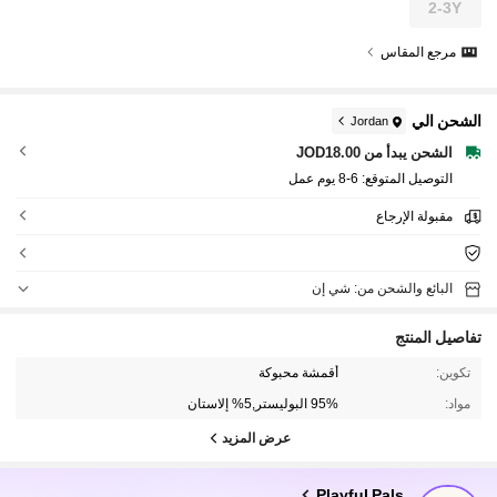
2-3Y
مرجع المقاس
الشحن الي
Jordan
الشحن يبدأ من JOD18.00
التوصيل المتوقع:
6-8 يوم عمل
مقبولة الإرجاع
البائع والشحن من: شي إن
تفاصيل المنتج
تكوين:
أقمشة محبوكة
مواد:
95% البوليستر,5% إلاستان
عرض المزيد
414K متابعون
4.90
Playful Pals