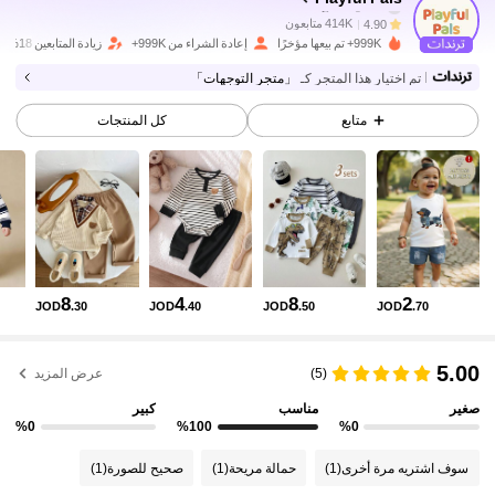
414K متابعون
4.90
999K+ تم بيعها مؤخرًا
إعادة الشراء من 999K+
زيادة المتابعين 18%
تم اختيار هذا المتجر كـ
「متجر التوجهات」
414K متابعون
4.90
متابع
كل المنتجات
414K متابعون
4.90
414K متابعون
4.90
8
4
8
2
JOD
.30
JOD
.40
JOD
.50
JOD
.70
414K متابعون
4.90
5.00
(5)
عرض المزيد
414K متابعون
4.90
صغير
مناسب
كبير
%0
%100
%0
414K متابعون
4.90
سوف اشتريه مرة أخرى
(1)
حمالة مريحة
(1)
صحيح للصورة
(1)