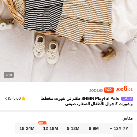
1/10
6
JOD
.02
%30-
JOD8.60
SHEIN Playful Pals طقم تي شيرت مخطط
)
5
(
5.00
وشورت كاجوال للأطفال الصغار، صيفي
مقاس
6 left
18-24M
12-18M
9-12M
6-9M
12Y
-
7Y