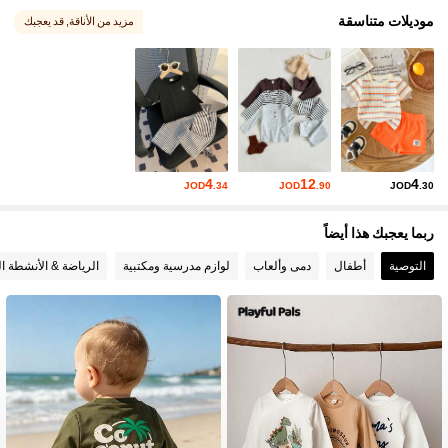
موديلات متناسقة
مزيد من الأناقة
, قد يعجبك
4
12
4
JOD
.34
JOD
.90
JOD
.30
ربما يعجبك هذا أيضاً
التوصية
أطفال
دمى وألعاب
لوازم مدرسية ومكتبية
الرياضة & الأنشطة ال