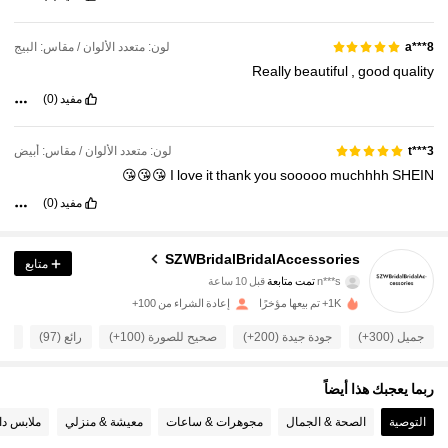
لون: متعدد الألوان / مقاس: البيج
a***8
Really
beautiful
,
good
quality
مفيد
(0)
لون: متعدد الألوان / مقاس: أبيض
t***3
😘😘😘
I
love
it
thank
you
sooooo
muchhhh
SHEIN
مفيد
(0)
SZWBridalBridalAccessories
متابع
449 متابعون
4.94
n***s
تمت متابعة
قبل 10 ساعة
449 متابعون
4.94
1K+ تم بيعها مؤخرًا
إعادة الشراء من 100+
449 متابعون
4.94
جميل (300+)
جودة جيدة (200+)
صحيح للصورة (100+)
رائع (97)
أطق
449 متابعون
4.94
ربما يعجبك هذا أيضاً
449 متابعون
4.94
449 متابعون
4.94
التوصية
الصحة & الجمال
مجوهرات & ساعات
معيشة & منزلي
ملابس دا