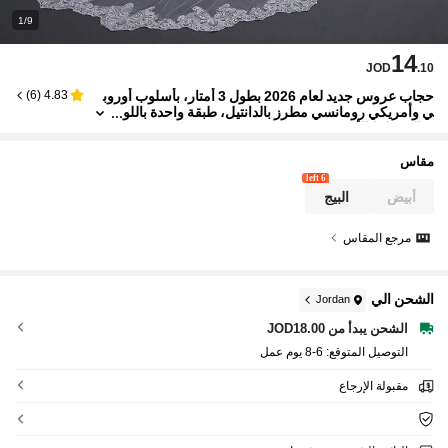
1/9
14
JOD
.10
حجاب عروس جديد لعام 2026 بطول 3 أمتار، بأسلوب أوروب
)
6
(
4.83
ي وأمريكي رومانسي مطرز بالدانتيل، طبقة واحدة باللو
ن الشمبانيا/الأبيض
مقاس
6 left
أبيض
البيج
مرجع المقاس
الشحن الي
Jordan
الشحن يبدأ من JOD18.00
التوصيل المتوقع:
6-8 يوم عمل
مقبولة الإرجاع