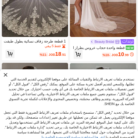
1 قطعة طرحة زفاف نسائية بطول طبقت
Beauty Bridal
ين من الدانتيل مع مشط معدني لحفلات ال
فقط 5 بيقي
قطعة واحدة حجاب عروس بطراز ا
NEW
زفاف ملابس بيضاء خريفية للنساء
لكاتدرائية من الساتان الأبيض مع حافة، ط
18
10
%11-
JOD
.51
%10-
JOD
.99
بقة واحدة من التول الناعم بلون الشمبانيا
مع ذيل طويل، إكسسوار فستان زفاف لل
تصوير الفوتوغرافي
نستخدم ملفات تعريف الارتباط والتقنيات المماثلة على موقعنا الإلكتروني لتقديم الخدمة التي
تطلبها، وللسعي لتقديم أفضل تجربة ممكنة على الموقع. يمكنك "رفض الكل"، "قبول الكل"، أو
تعيين تفضيلات ملفات تعريف الارتباط الخاصة بك في أي وقت حسب اختيارك. من خلال تحديد
"قبول الكل"، سنقوم بتعيين جميع ملفات تعريف الارتباط الاختيارية، والتي تساعدنا في تحليل
الحركة المرورية، وتقديم وظائف محسّنة، وتخصيص المحتوى والإعلانات لتكملة تجربة التسوق
الخاصة بك مع SHEIN.
من خلال تحديد "رفض الكل"، ستسمح باستخدام ملفات تعريف الارتباط الضرورية فقط التي تجعل
موقعنا الإلكتروني يعمل. قد تتمكن من تعطيلها عن طريق تغيير إعدادات متصفحك، ولكن قد يؤثر
ذلك على كيفية عمل الموقع. لمعرفة المزيد عن ملفات تعريف الارتباط التي نستخدمها وتعديل
إعدادات ملفات تعريف الارتباط الاختيارية الخاصة بك، يرجى تحديد "إدارة ملفات تعريف الارتباط".
لمزيد من المعلومات حول كيفية معالجتنا للبيانات التي نجمعها، انقر هنا لمشاهدة سياسة
الخصوصية الخاصة بنا.
انقر هنا لمشاهدة سياسة الخصوصية الخاصة بنا.