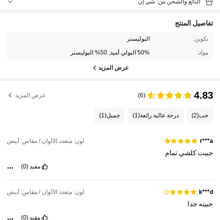
البائع والشحن من: شي إن
تفاصيل المنتج
تكوين:
البوليستر
مواد:
50% البولي أميد, 50% البوليستر
عرض المزيد
4.83
(6)
عرض المزيد
حب
(2)
درجة عالية رائعة
(1)
جميل
(1)
لون: متعدد الألوان / مقاس: أبيض
r***a
حبيت
كلشي
تمام
مفيد
(0)
لون: متعدد الألوان / مقاس: أبيض
k***d
حبيته
جدا
مفيد
(0)