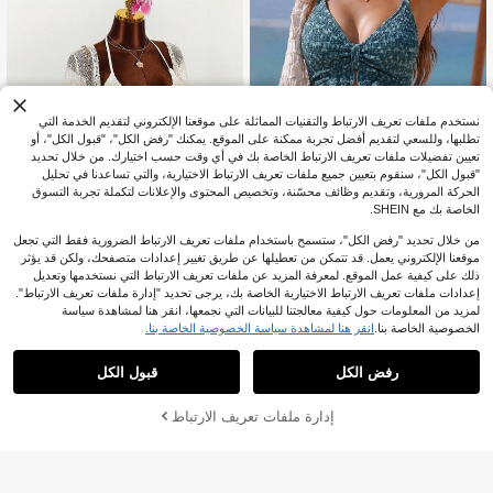
سباحة بقصة عالية تغطي البطن وتنحف ال
جسم، ملابس سباحة SXY مثيرة للفتيات
الجميلات، ملابس سباحة بأسلوب متدرج م
هترئ
نستخدم ملفات تعريف الارتباط والتقنيات المماثلة على موقعنا الإلكتروني لتقديم الخدمة التي
تطلبها، وللسعي لتقديم أفضل تجربة ممكنة على الموقع. يمكنك "رفض الكل"، "قبول الكل"، أو
تعيين تفضيلات ملفات تعريف الارتباط الخاصة بك في أي وقت حسب اختيارك. من خلال تحديد
"قبول الكل"، سنقوم بتعيين جميع ملفات تعريف الارتباط الاختيارية، والتي تساعدنا في تحليل
الحركة المرورية، وتقديم وظائف محسّنة، وتخصيص المحتوى والإعلانات لتكملة تجربة التسوق
الخاصة بك مع SHEIN.
28
من خلال تحديد "رفض الكل"، ستسمح باستخدام ملفات تعريف الارتباط الضرورية فقط التي تجعل
موقعنا الإلكتروني يعمل. قد تتمكن من تعطيلها عن طريق تغيير إعدادات متصفحك، ولكن قد يؤثر
Swim Lushoire
ذلك على كيفية عمل الموقع. لمعرفة المزيد عن ملفات تعريف الارتباط التي نستخدمها وتعديل
39
Swim Lushoire ملابس سباحة نسائية صي
إعدادات ملفات تعريف الارتباط الاختيارية الخاصة بك، يرجى تحديد "إدارة ملفات تعريف الارتباط".
فية للشاطئ والعطلات، قماش منسوج،
11
Amplova
لمزيد من المعلومات حول كيفية معالجتنا للبيانات التي نجمعها، انقر هنا لمشاهدة سياسة
JOD
.40
حافة مكشكشة، خصر عالي، رباط، ملاب
Amplova 3 قطع مجموعة بيكيني للنساء
الخصوصية الخاصة بنا.
انقر هنا لمشاهدة سياسة الخصوصية الخاصة بنا.
س مهرجان نسائية، ملابس شاطئ، ملاب
بياقة غائرة - ملابس علوية وأسفل وغطاء
12
س عطلات، أخضر
.93
JOD
%7-
بعد الكوبون
رفض الكل
قبول الكل
إدارة ملفات تعريف الارتباط
أضف إلى عربة التسوق بنجاح
%20 خصم!