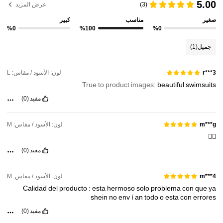
5.00
(3)
عرض المزيد
316K متابعون
4.89
صغير
مناسب
كبير
%0
%100
%0
316K متابعون
4.89
جميل
(1)
316K متابعون
4.89
لون: الأسود / مقاس: L
r***3
316K متابعون
4.89
True to product images:
beautiful
swimsuits
مفيد
(0)
لون: الأسود / مقاس: M
m***g
👍🏻
مفيد
(0)
لون: الأسود / مقاس: M
m***4
Calidad
del
producto
:
esta
hermoso
solo
problema
con
que
ya
shein
no
env
í
an
todo
o
esta
con
errores
مفيد
(0)