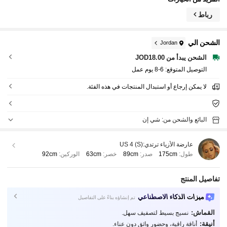
رباط
الشحن الي
Jordan
الشحن يبدأ من JOD18.00
التوصيل المتوقع:
6-8 يوم عمل
لا يمكن إرجاع أو استبدال المنتجات في هذه الفئة.
البائع والشحن من: شي إن
عارضة الأزياء ترتدي:
US 4 (S)
طول:
175cm
صدر:
89cm
خصر:
63cm
الوركين:
92cm
تفاصيل المنتج
ميزات الذكاء الاصطناعي
تم إنشاؤه بناءً على التفاصيل
القماش:
نسيج بسيط لتصفيف سهل.
أنيقة:
أناقة راقية، وحضور واثق دون عناء.