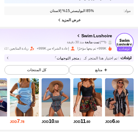
مواد:
85% البوليستر,15% إلاستان
عرض المزيد
316K متابعون
4.89
Swim Lushoire
j***b
تمت متابعة
منذ 30 دقيقة
9***9
تتصفح
999K+ تم بيعها مؤخرًا
إعادة الشراء من 999K+
زيادة المتابعين 10%
316K متابعون
4.89
تم اختيار هذا المتجر كـ
「متجر التوجهات」
316K متابعون
4.89
متابع
كل المنتجات
316K متابعون
4.89
316K متابعون
4.89
316K متابعون
4.89
7
10
11
6
JOD
.78
JOD
.50
JOD
.60
JOD
.00
316K متابعون
4.89