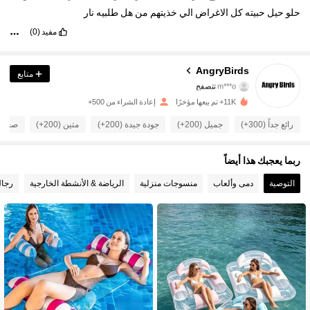
حلو
حيل
حبيته
كل
الاغراض
الي
خذيتهم
من
هل
طلبيه
نار
مفيد
(0)
344 متابعون
4.89
AngryBirds
متابع
m***o
تتصفح
344 متابعون
4.89
11K+ تم بيعها مؤخرًا
إعادة الشراء من 500+
344 متابعون
4.89
رائع جداً (300+)
جميل (200+)
جودة جيدة (200+)
متين (200+)
صحيح لل
344 متابعون
4.89
ربما يعجبك هذا أيضاً
344 متابعون
التوصية
دمى وألعاب
منسوجات منزلية
الرياضة & الأنشطة الخارجية
رجا
4.89
344 متابعون
4.89
344 متابعون
4.89
344 متابعون
4.89