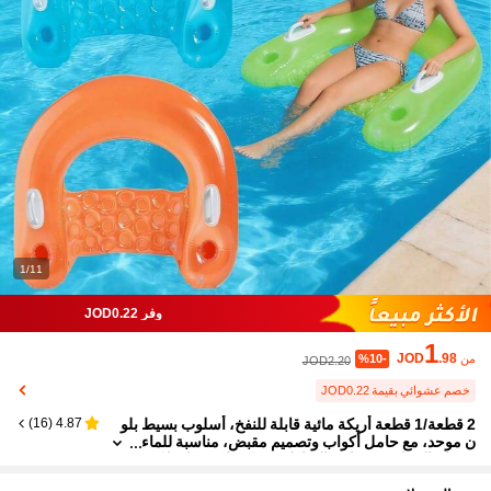
1/11
وفر JOD0.22
1
JOD
.98
من
%10-
JOD2.20
خصم عشوائي بقيمة JOD0.22
2 قطعة/1 قطعة أريكة مائية قابلة للنفخ، أسلوب بسيط بلو
)
16
(
4.87
ن موحد، مع حامل أكواب وتصميم مقبض، مناسبة للماء
وحمام السباحة وحفلات الشاطئ، يمكن استخدامها كم
قعد ترفيهي مائي