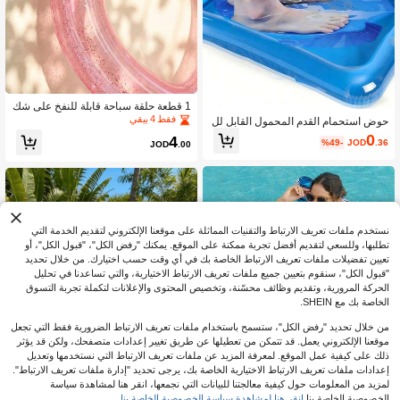
1 قطعة حلقة سباحة قابلة للنفخ على شك
ل قلب من الترتر باللون الذهبي الوردي ب
فقط 4 بيقي
حوض استحمام القدم المحمول القابل لل
طول 90 سم، حلقة سباحة على شكل قل
طي والنفخ، حوض استحمام القدم المحم
0
4
%49-
JOD
.36
ب كبيرة للبالغين من مادة PVC السميك
JOD
.00
ول القابل للطي لمدخل حمام السباحة، ح
ة، سرير عائم على شكل قلب لطيف، إك
وض استحمام القدم القابل للطي من ماد
سسوار ترفيه مائي للصيف والشاطئ وال
ة PVC المركبة، إكسسوار أساسي لتنظ
مسبح والعطلات الخارجية وحفلات المسب
يف حمام السباحة متعدد المكونات، حوض
ح
استحمام الحيوانات الأليفة من مادة PVC،
حوض استحمام قابل للطي
نستخدم ملفات تعريف الارتباط والتقنيات المماثلة على موقعنا الإلكتروني لتقديم الخدمة التي
تطلبها، وللسعي لتقديم أفضل تجربة ممكنة على الموقع. يمكنك "رفض الكل"، "قبول الكل"، أو
تعيين تفضيلات ملفات تعريف الارتباط الخاصة بك في أي وقت حسب اختيارك. من خلال تحديد
"قبول الكل"، سنقوم بتعيين جميع ملفات تعريف الارتباط الاختيارية، والتي تساعدنا في تحليل
الحركة المرورية، وتقديم وظائف محسّنة، وتخصيص المحتوى والإعلانات لتكملة تجربة التسوق
الخاصة بك مع SHEIN.
من خلال تحديد "رفض الكل"، ستسمح باستخدام ملفات تعريف الارتباط الضرورية فقط التي تجعل
موقعنا الإلكتروني يعمل. قد تتمكن من تعطيلها عن طريق تغيير إعدادات متصفحك، ولكن قد يؤثر
ذلك على كيفية عمل الموقع. لمعرفة المزيد عن ملفات تعريف الارتباط التي نستخدمها وتعديل
إعدادات ملفات تعريف الارتباط الاختيارية الخاصة بك، يرجى تحديد "إدارة ملفات تعريف الارتباط".
1 قطعة كرسي استرخاء مائي مع مضخة،
مقعد قابل للنفخ ب- 3 أنابيب، أرجوحة مس
لمزيد من المعلومات حول كيفية معالجتنا للبيانات التي نجمعها، انقر هنا لمشاهدة سياسة
0
%4-
JOD
.77
بح، ظهر قابل للطي سرير قابل للنفخ عائ
الخصوصية الخاصة بنا.
انقر هنا لمشاهدة سياسة الخصوصية الخاصة بنا.