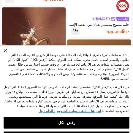
ء للارتداء اليومي أو كهدية
BAMOER
خاتم مفتوح بتصميم ثعبان من الفضة الإست
رليني عيار 925 من BAMOER، مرصع بز
9
%20-
JOD
.07
ركونيا خضراء، قابل للتعديل، خاتم إصبع م
ميز بطابع عتيق
نستخدم ملفات تعريف الارتباط والتقنيات المماثلة على موقعنا الإلكتروني لتقديم الخدمة التي
تطلبها، وللسعي لتقديم أفضل تجربة ممكنة على الموقع. يمكنك "رفض الكل"، "قبول الكل"، أو
تعيين تفضيلات ملفات تعريف الارتباط الخاصة بك في أي وقت حسب اختيارك. من خلال تحديد
"قبول الكل"، سنقوم بتعيين جميع ملفات تعريف الارتباط الاختيارية، والتي تساعدنا في تحليل
الحركة المرورية، وتقديم وظائف محسّنة، وتخصيص المحتوى والإعلانات لتكملة تجربة التسوق
الخاصة بك مع SHEIN.
من خلال تحديد "رفض الكل"، ستسمح باستخدام ملفات تعريف الارتباط الضرورية فقط التي تجعل
15
موقعنا الإلكتروني يعمل. قد تتمكن من تعطيلها عن طريق تغيير إعدادات متصفحك، ولكن قد يؤثر
خاتم طائرة فضي عيار 925 بتصميم بسي
ذلك على كيفية عمل الموقع. لمعرفة المزيد عن ملفات تعريف الارتباط التي نستخدمها وتعديل
ط، مناسب للنساء والفتيات للارتداء اليوم
إعدادات ملفات تعريف الارتباط الاختيارية الخاصة بك، يرجى تحديد "إدارة ملفات تعريف الارتباط".
6
%13-
JOD
.26
ي، هدية مجوهرات للحفلات الراقية
لمزيد من المعلومات حول كيفية معالجتنا للبيانات التي نجمعها، انقر هنا لمشاهدة سياسة
الخصوصية الخاصة بنا.
انقر هنا لمشاهدة سياسة الخصوصية الخاصة بنا.
رفض الكل
خاتم سلسلة نجمة فضة إسترليني عيار 9
25 بتصميم بسيط، خاتم فاخر قابل للتعد