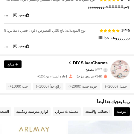
جميللللللللللحلوووووووو
مفيد
(0)
نوع الموديلات: تاج ثلاثي الفصوص / لون: فضي / مقاس: 8
9***1
رررررروعه
جداااااا
مفيد
(0)
36K متابعون
4.87
DIY SilverCharms
متابع
b***7
تتصفح
36K متابعون
4.87
34K+ تم بيعها مؤخرًا
إعادة الشراء من 12K+
36K متابعون
4.87
جميل (2000+)
جودة جيدة (2000+)
رائع جداً (1000+)
حب (1000+)
ص
36K متابعون
4.87
ربما يعجبك هذا أيضاً
التوصية
الحقائب والأمتعة
معيشة & منزلي
لوازم مدرسية ومكتبية
الصحة 
36K متابعون
4.87
36K متابعون
4.87