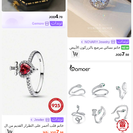
4
JOD
.70
Gemore
NOVARY Jewelry
خاتم نسائي مرصع بالزركون الأبيض
NEW
مطلي بالذهب الأبيض على شكل قطرة،
7
JOD
.50
مقاس 5، قطعة واحدة، مجوهرات فاخرة،
مناسب للخطوبة والزفاف والذكرى السنو
ية وهدية عيد الميلاد
Jewlier
خاتم قلب أحمر على الطراز القديم من ال
فضة الإسترليني عيار 925، مناسب للنسا
7
%5-
JOD
.98