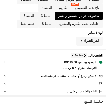
تاج ثلاثي الفصوص
الكروم
النمط 4
مجموعة خواتم الشمس والقمر
النمط 3
النمط 6
حلقات الحب الكبيرة والصغيرة
النمط 8
حلقة الخط
لون / مقاس
انقر للشراء
الشحن الي
Jordan
الشحن يبدأ من JOD18.00
التوصيل المتوقع:
6-8 يوم عمل
لا يمكن إرجاع أو استبدال المنتجات في هذه الفئة.
البائع والشحن من: شي إن
تفاصيل المنتج