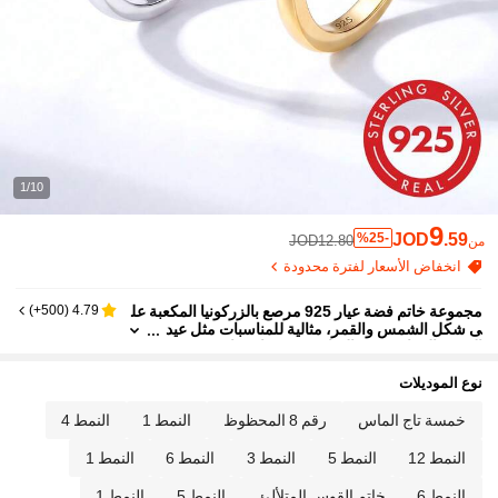
1/10
9
JOD
.59
%25-
JOD12.80
من
انخفاض الأسعار لفترة محدودة
مجموعة خاتم فضة عيار 925 مرصع بالزركونيا المكعبة عل
)
500+
(
4.79
ى شكل الشمس والقمر، مثالية للمناسبات مثل عيد
الحب والزفاف وعيد الميلاد، مجوهرات فاخرة
نوع الموديلات
خمسة تاج الماس
رقم 8 المحظوظ
النمط 1
النمط 4
النمط 12
النمط 5
النمط 3
النمط 6
النمط 1
النمط 6
خاتم القوس المتلألئ
النمط 5
النمط 1