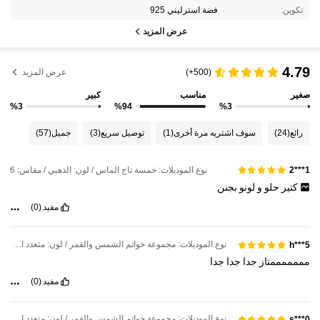
تكوين:
فضة استرليني 925
عرض المزيد
4.79
(500+)
عرض المزيد
صغير
مناسب
كبير
%3
%94
%3
رائع
(24)
سوف اشتريه مرة أخرى
(1)
توصيل سريع
(3)
جميل
(57)
نوع الموديلات: خمسة تاج الماس / لون: الذهبي / مقاس: 6
1***2
كتير
حلو
و
لونو
بجنن
مفيد
(0)
نوع الموديلات: مجموعة خواتم الشمس والقمر / لون: متعدد الألوان / مقاس: 6
h***5
مممممممتاز
جدا
جدا
جدا
مفيد
(0)
نوع الموديلات: مجموعة خواتم الشمس والقمر / لون: متعدد الألوان / مقاس: 7
s***0