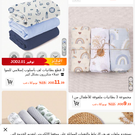
9
توفير JOD2.01
3 قطع بطانيات لف بأسلوب إسلامي للموا
ليد الجدد، 100% قطن قابل للتنفس وناع
عملاء متكررون بشكل كبير
م، بطانيات استقبال بحجم كبير 41.34 *
11
41.34 بوصة، لف الملابس وتغيير الحفاضا
.39
JOD
%15-
بعد الكوبون
ت، ضروري للأولاد والبنات الرضع، لوازم ا
ستحمام الرضع، هدية للأطفال الصغار، بو
هيمي
مجموعة 3 بطانيات ملفوفة للأطفال من ا
لألياف الخيزرانية الموسلين بنمط وشم
9
.33
JOD
%12-
بعد الكوبون
س الدب، مقاس 120*110 سم، مع شهاد
ة Oeko
نستخدم ملفات تعريف الارتباط والتقنيات المماثلة على موقعنا الإلكتروني لتقديم الخدمة التي