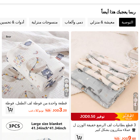
ربما يعجبك هذا أيضاً
التوصية
معيشة & منزلي
دمى وألعاب
منسوجات منزلية
أدوات & تحسين 
4
قطعة واحدة من فوطة لف الطفل، فوطة
استحمام، قماش كريب، ناعمة وصديقة لل
3
7
.20
JOD
%9-
بعد الكوبون
بشرة هدية عيد الحب
توفير JOD0.50
3 قطع بطانيات لف الرضع خفيفة الوزن ل
جميع الفصول، بنمط حيوانات الغابة، ناعم
عملاء متكررون بشكل كبير
ة ومريحة للبنات والأولاد حديثي الولادة [O
9
eko-Tex]
%5-
JOD
.60