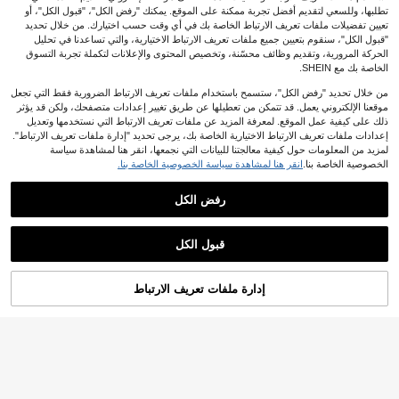
تطلبها، وللسعي لتقديم أفضل تجربة ممكنة على الموقع. يمكنك "رفض الكل"، "قبول الكل"، أو
تعيين تفضيلات ملفات تعريف الارتباط الخاصة بك في أي وقت حسب اختيارك. من خلال تحديد
"قبول الكل"، سنقوم بتعيين جميع ملفات تعريف الارتباط الاختيارية، والتي تساعدنا في تحليل
7
الحركة المرورية، وتقديم وظائف محسّنة، وتخصيص المحتوى والإعلانات لتكملة تجربة التسوق
الخاصة بك مع SHEIN.
4 قطع مجموعة بطانية لف الرضيع الجنس
ين، تصميم بسيط، مثالية لعيد الحب
5
من خلال تحديد "رفض الكل"، ستسمح باستخدام ملفات تعريف الارتباط الضرورية فقط التي تجعل
.24
JOD
%3-
بعد الكوبون
موقعنا الإلكتروني يعمل. قد تتمكن من تعطيلها عن طريق تغيير إعدادات متصفحك، ولكن قد يؤثر
ذلك على كيفية عمل الموقع. لمعرفة المزيد عن ملفات تعريف الارتباط التي نستخدمها وتعديل
إعدادات ملفات تعريف الارتباط الاختيارية الخاصة بك، يرجى تحديد "إدارة ملفات تعريف الارتباط".
لمزيد من المعلومات حول كيفية معالجتنا للبيانات التي نجمعها، انقر هنا لمشاهدة سياسة
الخصوصية الخاصة بنا.
انقر هنا لمشاهدة سياسة الخصوصية الخاصة بنا.
رفض الكل
Cozy Pixies
Cozy Pixies 3 قطع بطانية لف قطنية م
جعدة للمواليد الجدد، ناعمة ومريحة، منش
7
%15-
JOD
.99
فة قطنية مطبوعة لطيفة، معتمدة من Oe
قبول الكل
ko-Tex للربيع والصيف
إدارة ملفات تعريف الارتباط
أضف إلى عربة التسوق بنجاح
%5 خصم!
Happy Flute 3 قطع/مجموعة بطانية/لفاف
ة أطفال من خيوط قطنية ناعمة 120*11