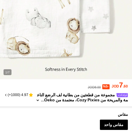
1/7
7
JOD
.60
%5-
JOD8.00
مجموعة من قطعتين من بطانية لف الرضع الناع
)
1000+
(
4.97
مة والمريحة من Cozy Pixies، معتمدة من Oeko
-Tex، مناسبة لجميع الفصول
مقاس
مقاس واحد