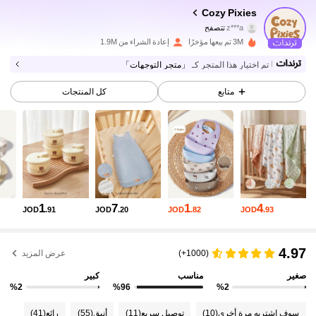
Cozy Pixies
z***a
تتصفح
1.7M متابعون
4.94
3M تم بيعها مؤخرًا
إعادة الشراء من 1.9M
تم اختيار هذا المتجر كـ
「متجر التوجهات」
1.7M متابعون
4.94
متابع
كل المنتجات
1.7M متابعون
4.94
1.7M متابعون
4.94
1
7
1
4
JOD
.91
JOD
.20
JOD
.82
JOD
.93
1.7M متابعون
4.94
4.97
(1000+)
عرض المزيد
1.7M متابعون
4.94
صغير
مناسب
كبير
%2
%96
%2
سوف اشتريه مرة أخرى
(10)
توصيل سريع
(11)
أنيق
(55)
رائع
(41)