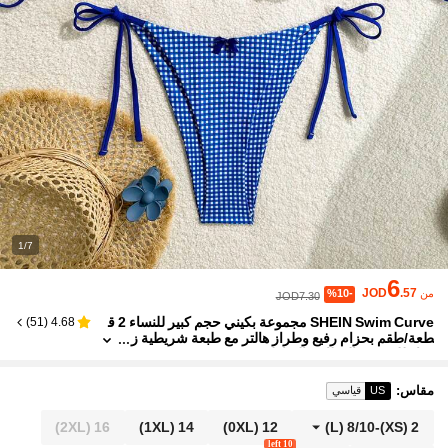
1/7
6
JOD
.57
من
%10-
JOD7.30
SHEIN Swim Curve مجموعة بكيني حجم كبير للنساء 2 ق
)
51
(
4.68
طعة/طقم بحزام رفيع وطراز هالتر مع طبعة شريطية ز
رقاء للصيف والعطلات الشاطئية
مقاس
:
US
قياسي
(2XL)
16
(1XL)
14
(0XL)
12
(L)
8/10
-
(XS)
2
10 left