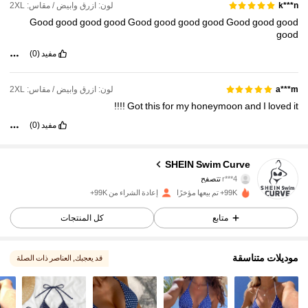
لون: ازرق وابيض / مقاس: 2XL
k***n
Good
good
good
good
Good
good
good
good
Good
good
good
good
مفيد
(0)
لون: ازرق وابيض / مقاس: 2XL
a***m
!!!!
Got
this
for
my
honeymoon
and
I
loved
it
مفيد
(0)
81K متابعون
4.89
SHEIN Swim Curve
r***4
تتصفح
81K متابعون
4.89
99K+ تم بيعها مؤخرًا
إعادة الشراء من 99K+
متابع
كل المنتجات
81K متابعون
4.89
موديلات متناسقة
قد يعجبك
, العناصر ذات الصلة
81K متابعون
4.89
81K متابعون
4.89