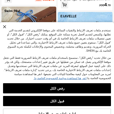
بتصميم بسيط وجذاب، مناسبة للعطلات ال
قاس كبير صيفية مثيرة بألوان متباينة أزر
4
شاطئية، موديل جديد لعام 2026
JOD
.70
ق وأبيض، تصميم كاجوال بحمالات ربط حل
قية وكؤوس مثلثية، مناسبة لعطلات الشا
طئ وحفلات العطلات
نستخدم ملفات تعريف الارتباط والتقنيات المماثلة على موقعنا الإلكتروني لتقديم الخدمة التي
تطلبها، وللسعي لتقديم أفضل تجربة ممكنة على الموقع. يمكنك "رفض الكل"، "قبول الكل"، أو
تعيين تفضيلات ملفات تعريف الارتباط الخاصة بك في أي وقت حسب اختيارك. من خلال تحديد
"قبول الكل"، سنقوم بتعيين جميع ملفات تعريف الارتباط الاختيارية، والتي تساعدنا في تحليل
الحركة المرورية، وتقديم وظائف محسّنة، وتخصيص المحتوى والإعلانات لتكملة تجربة التسوق
الخاصة بك مع SHEIN.
من خلال تحديد "رفض الكل"، ستسمح باستخدام ملفات تعريف الارتباط الضرورية فقط التي تجعل
موقعنا الإلكتروني يعمل. قد تتمكن من تعطيلها عن طريق تغيير إعدادات متصفحك، ولكن قد يؤثر
ذلك على كيفية عمل الموقع. لمعرفة المزيد عن ملفات تعريف الارتباط التي نستخدمها وتعديل
إعدادات ملفات تعريف الارتباط الاختيارية الخاصة بك، يرجى تحديد "إدارة ملفات تعريف الارتباط".
لمزيد من المعلومات حول كيفية معالجتنا للبيانات التي نجمعها، انقر هنا لمشاهدة سياسة
الخصوصية الخاصة بنا.
انقر هنا لمشاهدة سياسة الخصوصية الخاصة بنا.
5
Swim Mod
رفض الكل
Swim Mod بيكيني من قطعتين بلون أحاد
Elavelle
ي للنساء ذوات الحجم الكبير، وصول جدي
6
Elavelle ملابس سباحة علوية بيكيني مثل
.51
JOD
%7-
بعد الكوبون
د لعام 2026، أزياء عطلة نهاية الأسبوع الي
ثية برقبة معلقة بطبعة زهور صيفية للنسا
4
ومية الكاجوال بتصميم بسيط، كأس مثل
JOD
.90
ء ذوات المقاسات الكبيرة، تصميم بياقة V
قبول الكل
ث، خصر عالي، ساق عالية، ربطة عنق، م
عميقة بأسلوب العطلات، مناسبة لعطلات
لابس سباحة أنيقة بطراز تصميم طازج
الشاطئ وحفلات المسبح والارتداء اليوم
ي
إدارة ملفات تعريف الارتباط