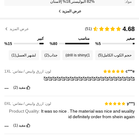
مواد:
82% البوليستر,18% إلاستان
عرض المزيد
4.68
(51)
عرض المزيد
صغير
مناسب
كبير
%15
%80
%5
حجم الكوب الكامل
(5)
(1)
drill is shiny
جذاب
(2)
لشهر العسل
(1)
لون: ازرق وابيض / مقاس: 1XL
c***e
🥰🥰🥰🥰🥰🥰🥰🥰🥰🥰🥰🥰🥰🥰🥰🥰🥰🥰🥰🥰🥰
مفيد
(2)
لون: ازرق وابيض / مقاس: 0XL
y***j
Product Quality:
It
was
so
nice
.
The
material
was
nice
and
wuality
id
definitely
order
from
shein
again
مفيد
(1)