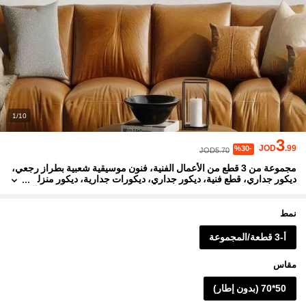
1/10
3
JOD
.99
%30-
JOD5.70
مجموعة من 3 قطع من الأعمال الفنية، فنون موسيقية شعبية بطراز رجعي،
ديكور جداري، قطع فنية، ديكور جداري، ديكورات جدارية، ديكور منزل
ي، لوحات جدارية، ملصقات جدارية على قماش، ديكور غرفة النوم وال
صالة والممر، هدايا للأعياد والتخرج
نمط
أ-3 قطعة/المجموعة
مقاس
50*70 (بدون إطار)