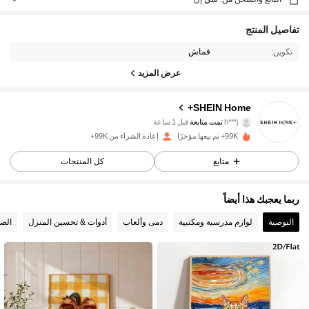
تفاصيل المنتج
تكوين:
قماش
عرض المزيد
SHEIN Home+
41K متابعون
4.92
h***j
تمت متابعة
قبل 1 ساعة
99K+ تم بيعها مؤخرًا
إعادة الشراء من 99K+
41K متابعون
4.92
متابع
كل المنتجات
41K متابعون
4.92
ربما يعجبك هذا أيضاً
41K متابعون
4.92
التوصية
لوازم مدرسية ومكتبية
دمى وألعاب
أدوات & تحسين المنزل
الصح
41K متابعون
4.92
41K متابعون
4.92