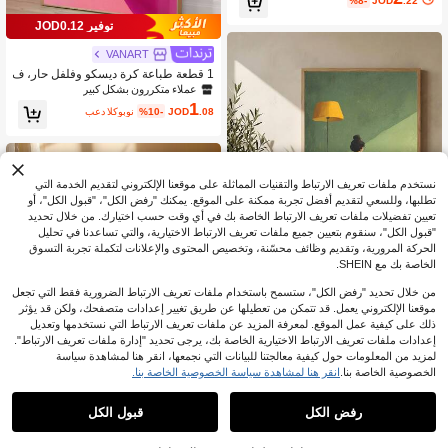
%8-
JOD
.22
الي لغرفة النوم أو المعيشة أو المكتب أو
غرفة السكن الجامعي، هدية للفتيات بدو
توفير JOD0.12
ن إطار
VANART
1 قطعة طباعة كرة ديسكو وفلفل حار، ف
ن جداري مطبخ مرح، طباعة زوج عتيق، ه
عملاء متكررون بشكل كبير
دية مهرجان، مناسبة لغرفة النوم، غرفة ال
1
.08
JOD
%10-
بعد الكوبون
معيشة، الشقة، فنون الجدران، ديكور الج
دران، ديكور المنزل، ديكور الغرفة، فن ج
داري على القماش، ملصقات، فن جداري
مع إطار، إطار اختياري
نستخدم ملفات تعريف الارتباط والتقنيات المماثلة على موقعنا الإلكتروني لتقديم الخدمة التي
تطلبها، وللسعي لتقديم أفضل تجربة ممكنة على الموقع. يمكنك "رفض الكل"، "قبول الكل"، أو
تعيين تفضيلات ملفات تعريف الارتباط الخاصة بك في أي وقت حسب اختيارك. من خلال تحديد
"قبول الكل"، سنقوم بتعيين جميع ملفات تعريف الارتباط الاختيارية، والتي تساعدنا في تحليل
الحركة المرورية، وتقديم وظائف محسّنة، وتخصيص المحتوى والإعلانات لتكملة تجربة التسوق
الخاصة بك مع SHEIN.
من خلال تحديد "رفض الكل"، ستسمح باستخدام ملفات تعريف الارتباط الضرورية فقط التي تجعل
توفير JOD0.10
موقعنا الإلكتروني يعمل. قد تتمكن من تعطيلها عن طريق تغيير إعدادات متصفحك، ولكن قد يؤثر
ذلك على كيفية عمل الموقع. لمعرفة المزيد عن ملفات تعريف الارتباط التي نستخدمها وتعديل
VANART
إعدادات ملفات تعريف الارتباط الاختيارية الخاصة بك، يرجى تحديد "إدارة ملفات تعريف الارتباط".
1 قطعة لوحة جدارية لامرأة تقرأ باللون الأ
لمزيد من المعلومات حول كيفية معالجتنا للبيانات التي نجمعها، انقر هنا لمشاهدة سياسة
خضر، ديكور جداري أوروبي عتيق، طباعة
عملاء متكررون بشكل كبير
مجموعة من 1 لوحة جدارية فنية قل
الخصوصية الخاصة بنا.
انقر هنا لمشاهدة سياسة الخصوصية الخاصة بنا.
NEW
تجريدية نسائية، هدية للمهرجانات، مناسبة
0
1
ب زهري رومانسي | طباعة زهور فولكلور
%23-
JOD
.85
%8-
JOD
.10
لغرفة النوم وغرفة المعيشة والمطبخ، فن
ية دافئة من نمط كوتيج كور | ملصق حب م
ون جدارية، ديكور جداري، ديكور منزلي، دي
رفض الكل
قبول الكل
لون فرح للغرفة المعيشة وغرفة النوم، بد
كور غرفة، لوحة جدارية على قماش، ملص
ون إطار/مع إطار
قات، فن جداري مع إطار، إطار اختياري