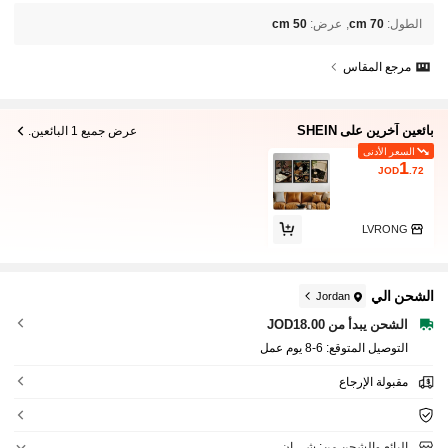
الطول
:
70 cm
عرض
:
50 cm
مرجع المقاس
بائعين آخرين على SHEIN
عرض جميع 1 البائعين.
السعر الأدنى
1
JOD
.72
LVRONG
الشحن الي
Jordan
الشحن يبدأ من JOD18.00
التوصيل المتوقع:
6-8 يوم عمل
مقبولة الإرجاع
البائع والشحن من: شي إن