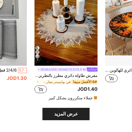
4
مفرش طاولة دائري للهالوين بحافة مطاطية، قابل لإعادة الاستخدام بتصميم شبح أسود وبرتقالي ويقطين وجمجمة وخفافيش، يناسب طاولة 44-48 بوصة، مناسب للاستخدام الداخلي والخارجي والحفلات والحديقة
HOMANDO HOMETEXTILE
%7-
مفرش طاولة دائري مطرز بالتطريز والفتحات من البوليستر 100%، مناسب للمطبخ وغرفة الطعام وغرفة المعيشة والطاولة الدائرية للطعام، ديكور المنزل والأعياد والحفلات والتجمعات الخارجية والزفاف، قطعة واحدة
JOD1.30
6# الأفضل مبيعا
في بوليستر مفارش المائدة
JOD1.40
عملاء متكررون بشكل كبير
عرض المزيد