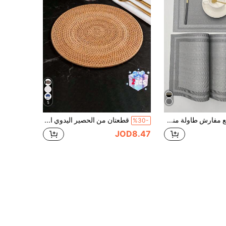
5
2/4/6 قطع مفارش طاولة منسوجة من PVC متعددة الألوان بتصميم خطوط بسيطة، قابلة للغسل، مستطيلة الشكل، مناسبة لديكور المنزل والمطبخ
قطعتان من الحصير اليدوي المصنوع من الخيزران، حصيرة دائرية بنية بسيطة يابانية مقاومة للحرارة ومعزولة للشاي، مناسبة لطاولات الطعام وطاولات القهوة
%30-
JOD8.47