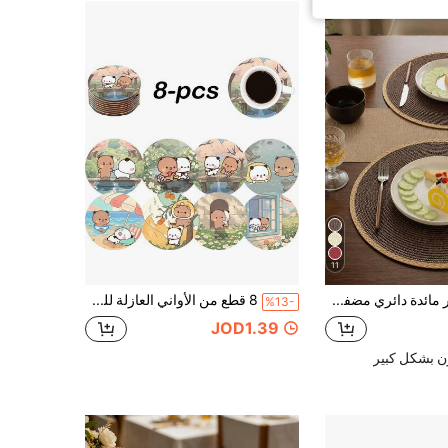
11
طقم حصير مائدة دائري مضفر بني بقطر 15 بوصة (4/6 قطع)، قابل للغسيل، قابل للمسح والتنظيف، مقاوم للحرارة، مناسب لحفلات المناسبات والاستخدام اليومي الداخلي والخارجي
8 قطع من الأواني العازلة للحرارة بطراز الشفاء، أوراق خشبية دائرية، ديكور غرفة النوم والمعيشة، هدية مثالية لمحبي الأنمي وأعياد الاستقرار والديكور المنزلي
%13-
JOD1.39
ن بشكل كبير