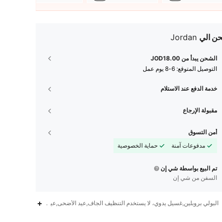
ن الي
Jordan
الشحن يبدأ من JOD18.00
التوصيل المتوقع:
6-8 يوم عمل
خدمة الدفع عند الاستلام
مقبولة الإرجاع
أمن التسوق
مدفوعات آمنة
حماية الخصوصية
تم البيع بواسطة شي إن
السفن من شي إن
البولي بروبلين,غسيل يدوي، لا يستخدم التنظيف الجاف,عيد الأضحى,عيد الأم,عيد الحب,نزهة
1.6K
116
4.88