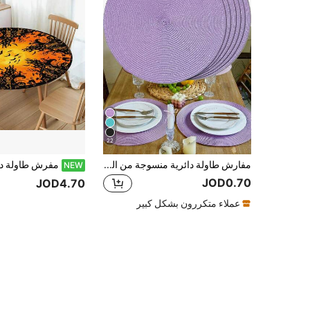
22
مفارش طاولة دائرية منسوجة من البولي بروبلين مقاس 12/15 بوصة، قواعد أكواب مقاس 4.72 بوصة، متوفرة بألوان متعددة، مادة بلاستيكية، قابلة للغسل، مفارش طاولة عازلة للحرارة، قواعد أكواب، مفارش مزهريات، ديكور طاولة، مناسبة للزفاف وحفلات العطلات والمطاعم والمطبخ وديكور حفلات عيد الميلاد ورأس السنة الجديدة
NEW
JOD0.70
JOD4.70
عملاء متكررون بشكل كبير