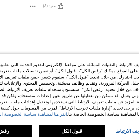
مفيد (3)
الارتباط والتقنيات المماثلة على موقعنا الإلكتروني لتقديم الخدمة التي تطلبه
لى الموقع. يمكنك "رفض الكل"، "قبول الكل"، أو تعيين تفضيلات ملفات تعريف
مفيد (1)
ختيارك. من خلال تحديد "قبول الكل"، سنقوم بتعيين جميع ملفات تعريف الارتب
حليل الحركة المرورية، وتقديم وظائف محسّنة، وتخصيص المحتوى والإعلانات لت
لمراجعات
الخاصة بك مع SHEIN. من خلال تحديد "رفض الكل"، ستسمح باستخدام ملفات تعريف الارتباط 
روني يعمل. قد تتمكن من تعطيلها عن طريق تغيير إعدادات متصفحك، ولكن قد ي
 المزيد عن ملفات تعريف الارتباط التي نستخدمها وتعديل إعدادات ملفات تعري
ك، يرجى تحديد "إدارة ملفات تعريف الارتباط". لمزيد من المعلومات حول كيفية مع
نا لمشاهدة سياسة الخصوصية الخاصة بنا.
انقر هنا لمشاهدة سياسة الخصوصية الخ
يف الارتباط
قبول الكل
رفض 