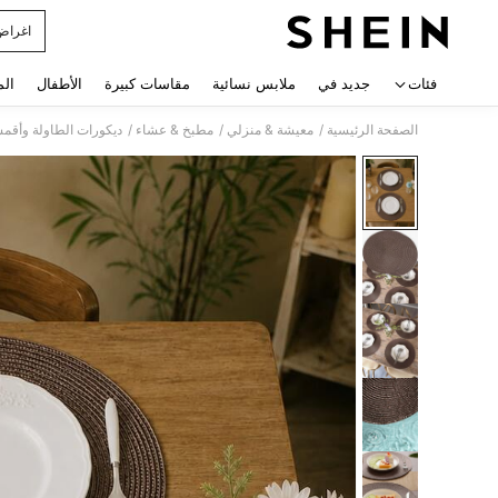
اغراض
 navigate search
فئات
جديد في
ملابس نسائية
مقاسات كبيرة
الأطفال
الم
/
/
/
الصفحة الرئيسية
معيشة & منزلي
مطبخ & عشاء
ديكورات الطاولة وأقم