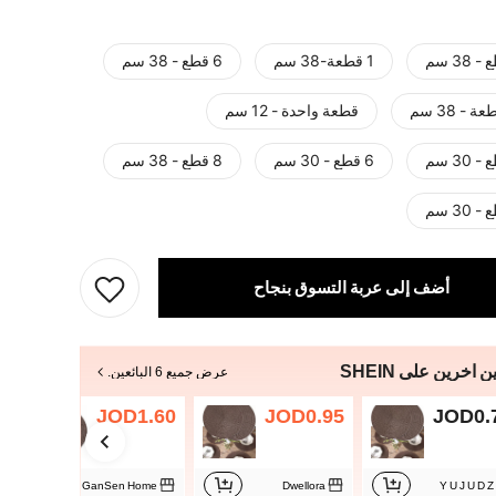
1 قطعة-38 سم
6 قطع - 38 سم
قطعة واحدة - 12 سم
6 قطع - 30 سم
8 قطع - 38 سم
أضف إلى عربة التسوق بنجاح
ن آخرين على SHEIN
عرض جميع 6 البائعين.
0
JOD1.60
JOD0.95
JOD0.
GanSen Home
Dwellora
Y U J U D Z