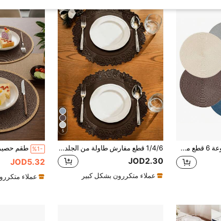
5
15 بوصة مجموعة 6 قطع من الحصائر المنسوجة الدائرية، قابلة للغسيل ومقاومة للحرارة من البولي بروبيلين المنسوج، بتصميم أوروبي وأمريكي شائع، وسادات عازلة، حصائر زخرفية متوفرة بألوان متعددة
1/4/6 قطع مفارش طاولة من الجلد الصناعي السميك باللون البني مع دانتيل عتيق، ديكور الفنادق والمطاعم، مقاومة للماء والحرارة، مناسبة لعيد الحب وعيد الأم وحفلات الزفاف والكريسماس والهالوين وعيد الشكر
%1-
JOD2.30
JOD5.32
عملاء متكررون بشكل كبير
عملاء متكررو