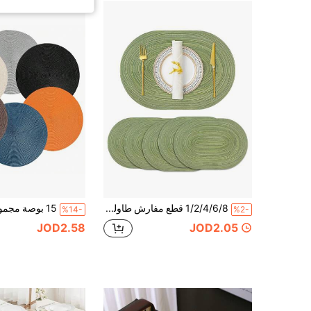
1/2/4/6/8 قطع مفارش طاولة بيضاوية من البوليستر بتدرج ألوان قهوة بالحليب بتصميم بسيط، ديكور الغرفة، ديكور هالوين، العودة إلى المدرسة، ديكور الخريف
%14-
%2-
JOD2.58
JOD2.05