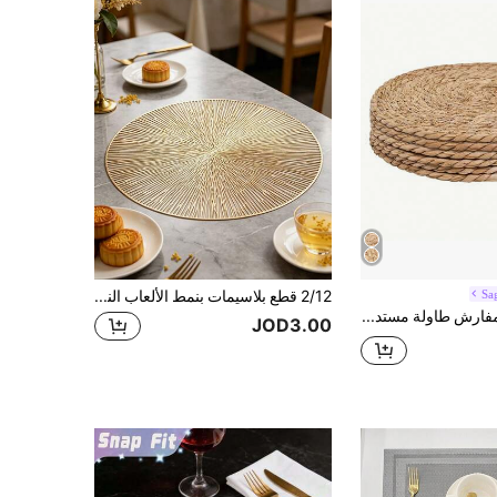
Sa
2/12 قطع بلاسيمات بنمط الألعاب النارية الذهبية بقطر 15 بوصة ، مصنوعة من (PVC) مع طباعة ذهبية وتصميم مفرغ ، مقاومة للماء ، قابلة للغسل ، سهلة التنظيف ، غير منزلقة ، مقاومة للحرارة ، مناسبة لديكور الغرف ، طاولات الطعام ، الديكور المنزلي ، مناسبة للأعياد والحفلات وأعياد الميلاد والأعراس والعشاء
1/6 قطع مفارش طاولة مستديرة من الخيزران الطبيعي المنسوج يدويًا من نبات ورد النيل، مفارش طاولة من الخيزران والروطان بطراز ريفي عتيق مقاومة للحرارة، وسادات طاولة متعددة الاستخدامات للديكور المنزلي والمطبخ وغرفة الطعام، زينة للزفاف والحفلات والغرف الداخلية وسطح الطاولة، ديكور ريفي
JOD3.00