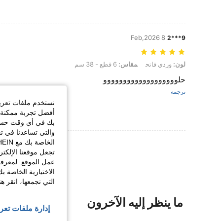
8 Feb,2026
9***2
لون: وردي فاتح, مقاس: 6 قطع - 38 سم
لون:
وردي فاتح
مقاس:
6 قطع - 38 سم
حلووووووووووووووووووو
ترجمة
نستخدم ملفات تعريف 
أفضل تجربة ممكنة ع
بك في أي وقت حسب ا
والتي تساعدنا في ت
عرض المزيد من ا
تجعل موقعنا الإلكت
عمل الموقع. لمعرفة
الاختيارية الخاصة ب
التي نجمعها، انقر ه
ما ينظر إليه الآخرون
إدارة ملفات تعر