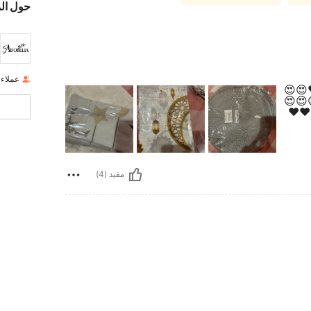
حول ال
عملاء
️😍😍
😍😍
😍😍
مفيد (4)