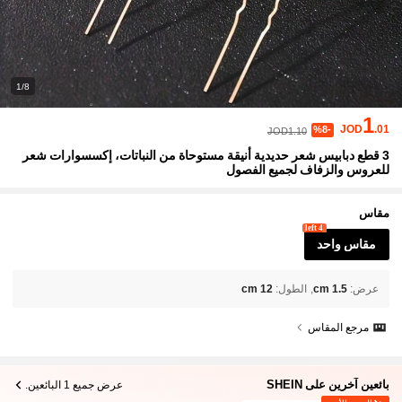
1/8
1
JOD
.01
%8-
JOD1.10
3 قطع دبابيس شعر حديدية أنيقة مستوحاة من النباتات، إكسسوارات شعر
للعروس والزفاف لجميع الفصول
مقاس
4 left
مقاس واحد
عرض
:
1.5 cm
الطول
:
12 cm
مرجع المقاس
بائعين آخرين على SHEIN
عرض جميع 1 البائعين.