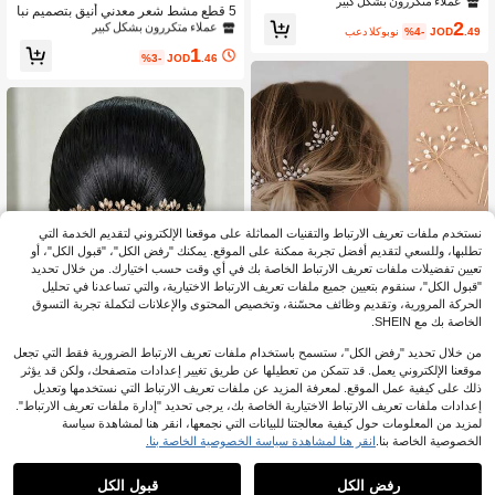
رف زهرية مع أزهار بيضاء مطفية وأوراق
عملاء متكررون بشكل كبير
فقط 7 بيقي
5 قطع مشط شعر معدني أنيق بتصميم نبا
ذهبية، شريط قابل للتعديل، مناسب للعرو
2
تي، إكسسوارات شعر للعروس والزفاف
عملاء متكررون بشكل كبير
عملاء متكررون بشكل كبير
س ووصيفة العروس، ديكور شعر بأسلو
.49
JOD
%4-
بعد الكوبون
لجميع الفصول
ب بوهيمي مع لؤلؤ للحفلات
فقط 7 بيقي
فقط 7 بيقي
1
%3-
JOD
.46
عملاء متكررون بشكل كبير
فقط 7 بيقي
نستخدم ملفات تعريف الارتباط والتقنيات المماثلة على موقعنا الإلكتروني لتقديم الخدمة التي
تطلبها، وللسعي لتقديم أفضل تجربة ممكنة على الموقع. يمكنك "رفض الكل"، "قبول الكل"، أو
تعيين تفضيلات ملفات تعريف الارتباط الخاصة بك في أي وقت حسب اختيارك. من خلال تحديد
"قبول الكل"، سنقوم بتعيين جميع ملفات تعريف الارتباط الاختيارية، والتي تساعدنا في تحليل
الحركة المرورية، وتقديم وظائف محسّنة، وتخصيص المحتوى والإعلانات لتكملة تجربة التسوق
الخاصة بك مع SHEIN.
من خلال تحديد "رفض الكل"، ستسمح باستخدام ملفات تعريف الارتباط الضرورية فقط التي تجعل
توفير JOD0.02
موقعنا الإلكتروني يعمل. قد تتمكن من تعطيلها عن طريق تغيير إعدادات متصفحك، ولكن قد يؤثر
ذلك على كيفية عمل الموقع. لمعرفة المزيد عن ملفات تعريف الارتباط التي نستخدمها وتعديل
مشبك شعر مصنوع يدويًا من اللؤلؤ، مشب
إعدادات ملفات تعريف الارتباط الاختيارية الخاصة بك، يرجى تحديد "إدارة ملفات تعريف الارتباط".
ك شعر معدني، مشبك شعر فرنسي عتي
0
%3-
JOD
.58
Buffy Bridal
ق، إكسسوار شعر أنيق، مناسب للزفاف
لمزيد من المعلومات حول كيفية معالجتنا للبيانات التي نجمعها، انقر هنا لمشاهدة سياسة
والاستخدام اليومي والحفلات
1 قطعة مشط شعر مرصع بالراينستون بل
الخصوصية الخاصة بنا.
انقر هنا لمشاهدة سياسة الخصوصية الخاصة بنا.
ون الشمبانيا اللامع، إكسسوار شعر عرو
6
%8-
JOD
.44
س أنيق للنساء، مناسب لحفلات الزفاف
رفض الكل
قبول الكل