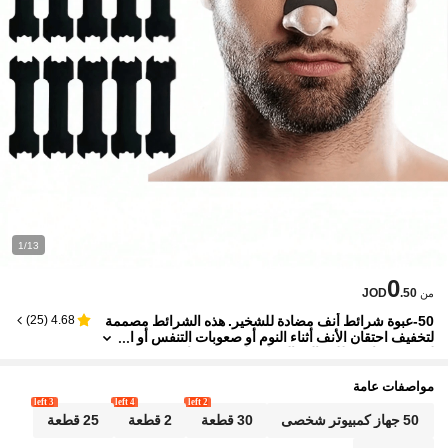
1/13
0
JOD
.50
من
50-عبوة شرائط أنف مضادة للشخير. هذه الشرائط مصممة
)
25
(
4.68
لتخفيف احتقان الأنف أثناء النوم أو صعوبات التنفس أو ا
لتمرين. مناسبة للرجال والنساء على حد سواء، وهي مث
الية للنوم والرياضة والاستخدام اليومي.
مواصفات عامة
3 left
4 left
2 left
50 جهاز كمبيوتر شخصى
30 قطعة
2 قطعة
25 قطعة