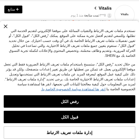
150 متابعون
4.63
Vitalis
متابع
l***8
تمت متابعة
منذ 1 يوم
19K+ تم بيعها مؤخرًا
إعادة الشراء من 100+
150 متابعون
4.63
نستخدم ملفات تعريف الارتباط والتقنيات المماثلة على موقعنا الإلكتروني لتقديم الخدمة التي
رائع جداً (100+)
جودة جيدة (100)
مفيد (84)
جميل (75)
صحيح للصورة (4
تطلبها، وللسعي لتقديم أفضل تجربة ممكنة على الموقع. يمكنك "رفض الكل"، "قبول الكل"، أو
تعيين تفضيلات ملفات تعريف الارتباط الخاصة بك في أي وقت حسب اختيارك. من خلال تحديد
150 متابعون
4.63
"قبول الكل"، سنقوم بتعيين جميع ملفات تعريف الارتباط الاختيارية، والتي تساعدنا في تحليل
ربما يعجبك هذا أيضاً
الحركة المرورية، وتقديم وظائف محسّنة، وتخصيص المحتوى والإعلانات لتكملة تجربة التسوق
الخاصة بك مع SHEIN.
التوصية
الحقائب والأمتعة
منسوجات منزلية
أدوات & تحسين المنزل
معيش
150 متابعون
4.63
من خلال تحديد "رفض الكل"، ستسمح باستخدام ملفات تعريف الارتباط الضرورية فقط التي تجعل
موقعنا الإلكتروني يعمل. قد تتمكن من تعطيلها عن طريق تغيير إعدادات متصفحك، ولكن قد يؤثر
ذلك على كيفية عمل الموقع. لمعرفة المزيد عن ملفات تعريف الارتباط التي نستخدمها وتعديل
إعدادات ملفات تعريف الارتباط الاختيارية الخاصة بك، يرجى تحديد "إدارة ملفات تعريف الارتباط".
150 متابعون
4.63
لمزيد من المعلومات حول كيفية معالجتنا للبيانات التي نجمعها، انقر هنا لمشاهدة سياسة
الخصوصية الخاصة بنا.
انقر هنا لمشاهدة سياسة الخصوصية الخاصة بنا.
رفض الكل
150 متابعون
4.63
قبول الكل
150 متابعون
4.63
إدارة ملفات تعريف الارتباط
أضف إلى عربة التسوق بنجاح