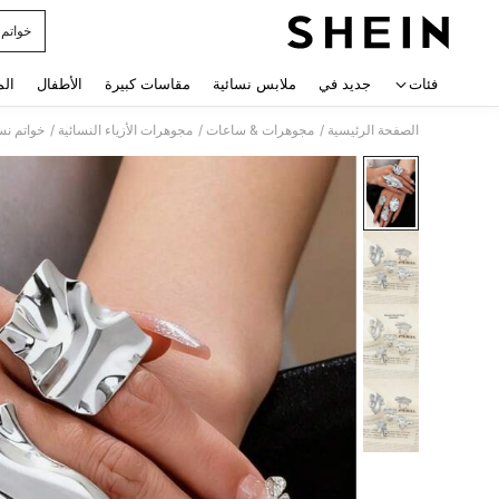
خواتم 
 navigate search
فئات
جديد في
ملابس نسائية
مقاسات كبيرة
الأطفال
الم
/
/
/
الصفحة الرئيسية
مجوهرات & ساعات
مجوهرات الأزياء النسائية
خواتم نس