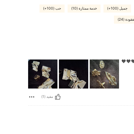
جميل (100+)
خدمة ممتازة (10)
حب (100+)
دة (24)
🧡🧡
مفيد (1)