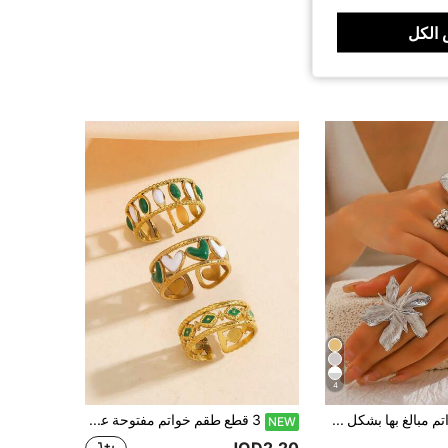
الكل
4
3 قطع خواتم مبالغ بها بشكل معدني كبير على شكل زهرة وكرة صغيرة وحلزوني، خواتم بنمط زهري أنيق (جودة محسنة)
3 قطع طقم خواتم مفتوحة على شكل قلب مجوف من الفولاذ المقاوم للصدأ مطلي بالذهب عيار 18 قيراط مع مينا خضراء وبيضاء عتيقة، مناسبة لارتداء النساء اليومي أو ارتداء المكتب أو كهدية
NEW