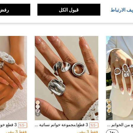
يف الارتباط
قبول الكل
رفض 
6
6
مجموعة 10 قطع من الخواتم متعددة الطبقات القابلة للتكديس، تصميم هندسي عتيق أنيق فاخر بسيط، شريط دائري مجوف مزخرف بالخرز، غير متماثل، مطوي، منسوج، متقاطع، متعدد الطبقات، ناعم، بسيط، حلقة عريضة مبالغ فيها، مناسبة للعطلات والإجازات والحفلات والمواعيد والهدايا والارتداء اليومي
3 قطع/مجموعة خواتم نسائية فضية هندسية مجوفة مربعة غير متماثلة أنيقة فريدة بتصميم بسيط فاخر، مناسبة للارتداء اليومي والعطلات والحفلات، مجوهرات نسائية
%5-
%5-
فقط 3 بيقي
فقط 3 بيقي