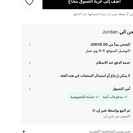
أضف إلى عربة التسوق بنجاح
تى
2
نقطة شي إن يتم احتسابها عند الدفع.
ن الي
Jordan
الشحن يبدأ من JOD18.00
التوصيل المتوقع:
6-8 يوم عمل
خدمة الدفع عند الاستلام
لا يمكن إرجاع أو استبدال المنتجات في هذه الفئة.
أمن التسوق
مدفوعات آمنة
حماية الخصوصية
تم البيع بواسطة شي إن
السفن من شي إن
حديد,يومي,الشخصية العصرية