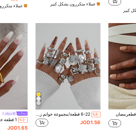
عملاء متكررون بشكل كبير
عملاء متكررو
ل كبير
6-22 قطعة/مجموعة خواتم زهرية كبيرة غير متماثلة بطراز قديم، للنساء للارتداء اليومي، المناسبات، هدايا الحفلات
ellya
%8-
%3-
JOD1.56
JOD1.65