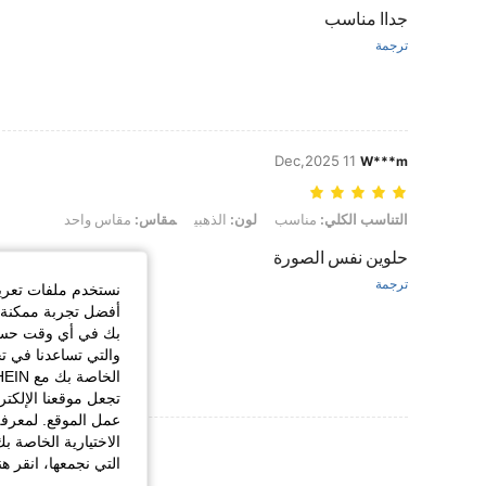
جداا مناسب
ترجمة
11 Dec,2025
W***m
التناسب الكلي: مناسب, لون: الذهبي, مقاس: مقاس واحد
التناسب الكلي:
مناسب
لون:
الذهبي
مقاس:
مقاس واحد
حلوين نفس الصورة
ترجمة
نستخدم ملفات تعريف 
أفضل تجربة ممكنة ع
بك في أي وقت حسب ا
والتي تساعدنا في ت
تجعل موقعنا الإلكت
عمل الموقع. لمعرفة
الاختيارية الخاصة ب
عرض المزيد من ا
التي نجمعها، انقر ه