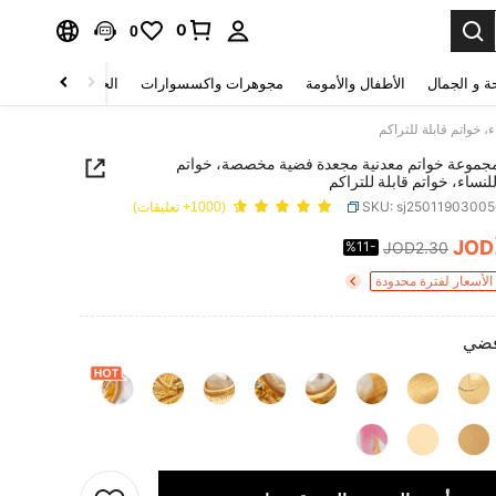
0
0
ة و الجمال
الأطفال والأمومة
مجوهرات واكسسوارات
الحقائب والأمتعة
مجموعة خواتم معدنية مجعدة فضية مخصصة، خواتم
نساء، خواتم قابلة للتراكم
SKU: sj2501190300
(1000+ تعليقات)
JOD
%11-
JOD2.30
PRICE AND AVAILABIL
لأسعار لفترة محدودة
ضي