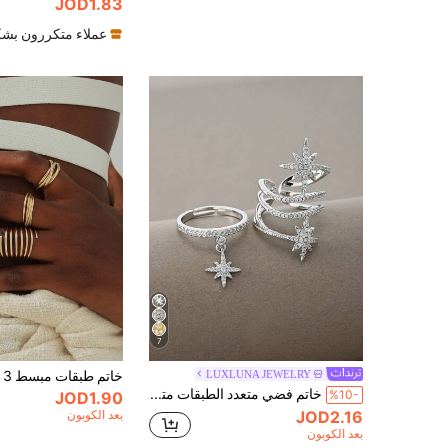
JOD1.83
عملاء متكررون بشك
7
LUXLUNA JEWELRY
خاتم طبقات مبسط 3 قطعرمضان
خاتم فضي متعدد الطبقات متصل، خاتم فاخر أنيق عالي الجودة، مناسب للارتداء اليومي والمواعدة والحفلات والهدايا
%10-
JOD1.90
بعد الكوبون
JOD2.16
بعد الكوبون