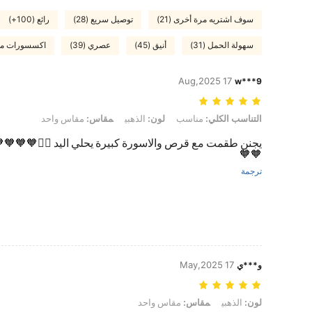
سوف اشتريه مرة أخرى (21)
توصيل سريع (28)
رائع (100+)
سهولة الحمل (31)
أنيق (45)
عصري (39)
اكسسورات مفقو
17 Aug,2025
w***9
التناسب الكلي: مناسب, لون: الذهبي, مقاس: مقاس واحد
التناسب الكلي:
مناسب
لون:
الذهبي
مقاس:
مقاس واحد
يجنن طقمت مع قرص والاسورة كبيرة يحلي اليد 🙂‍↔️🧡🧡🧡
🧡🧡
ترجمة
17 May,2025
و***ي
لون: الذهبي, مقاس: مقاس واحد
لون:
الذهبي
مقاس:
مقاس واحد