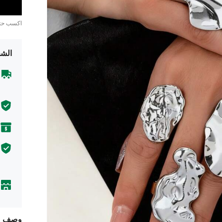
اكسب ح
الشح
وصف