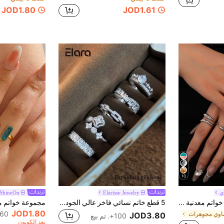
JOD1.80
JOD1.61
10
ي
Elarisse Jewelry
ShineOn
7 قطع مجموعة خواتم معدنية ذهبية سميكة، خواتم متقاطعة بسيطة، مجوهرات خواتم قابلة للتراكم بسيطة للنساء
5 قطع خاتم نسائي فاخر عالي الجودة بتصميم هندسي على شكل ورقة البرسيم رباعية الأوراق وسلسلة متقاطعة، أنيق وراقي من سبيكة النحاس المرصعة بالزركونيا الاصطناعية، مناسب للحفلات الشخصية والزفاف والتجمعات والعطلات، طقم خواتم جمالي
JOD1.80
60+. تم بيع
وي مجوهرات
JOD3.80
100+. تم بيع
بعد الكوبون