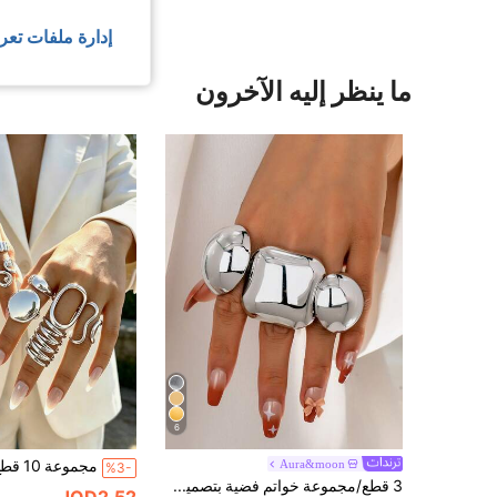
إدارة ملفات تعر
ما ينظر إليه الآخرون
6
Aura&moon
%3-
3 قطع/مجموعة خواتم فضية بتصميم كروي سميك، خواتم هندسية كبيرة الحجم شخصية عصرية، مناسبة للارتداء اليومي ومناسبات الحفلات