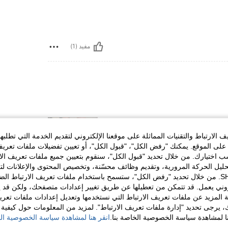
مفيد (1)
الارتباط والتقنيات المماثلة على موقعنا الإلكتروني لتقديم الخدمة التي تطلبه
لى الموقع. يمكنك "رفض الكل"، "قبول الكل"، أو تعيين تفضيلات ملفات تعريف
ختيارك. من خلال تحديد "قبول الكل"، سنقوم بتعيين جميع ملفات تعريف الارتب
حليل الحركة المرورية، وتقديم وظائف محسّنة، وتخصيص المحتوى والإعلانات لت
الخاصة بك مع SHEIN. من خلال تحديد "رفض الكل"، ستسمح باستخدام ملفات تعريف الارتباط 
مفيد (6)
روني يعمل. قد تتمكن من تعطيلها عن طريق تغيير إعدادات متصفحك، ولكن قد ي
 المزيد عن ملفات تعريف الارتباط التي نستخدمها وتعديل إعدادات ملفات تعري
ك، يرجى تحديد "إدارة ملفات تعريف الارتباط". لمزيد من المعلومات حول كيفية مع
لمراجعات
نا لمشاهدة سياسة الخصوصية الخاصة بنا.
انقر هنا لمشاهدة سياسة الخصوصية الخ