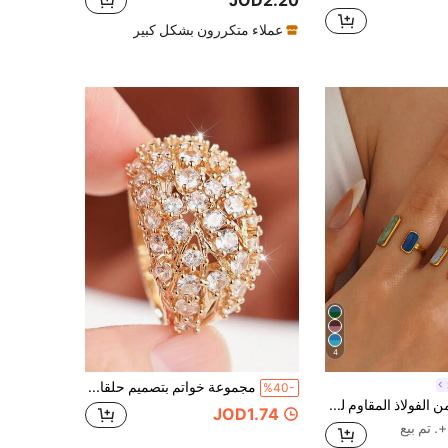
JOD2.20
عملاء متكررون بشكل كبير
4
مجموعة خواتم بتصميم حلقات شجرة مجوفة مع أحجار زركونيا مكعبة شفافة بأحجام مختلفة، مثالية للنساء للارتداء في الاستخدام اليومي والحفلات
%40-
مجموعة خواتم من الفولاذ المقاوم للصدأ بتصميم بسيط صيفي باللون الأزرق الياقوتي، 2 قطعة، مناسبة لارتداء النساء اليومي & الإجازات، هدية لها
JOD1.74