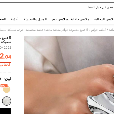
فضي غير قابل للصدا
Use up and down arrow keys to البحث الأخير and البحث والعثور. Press Enter to select.
لابس الرجالية
ملابس داخلية، وملابس نوم
المنزل والمعيشة
أحذية
الصح
/
/
ائية
أطقم خواتم
5 قطع مجموعة خواتم معدنية مجعدة فضية مخصصة، خواتم سميكة للنساء، خواتم قابلة للتراكم
5 قطع 
سميكة لل
5042022
2
.04
ITY
انخفاض ا
لون:
ف