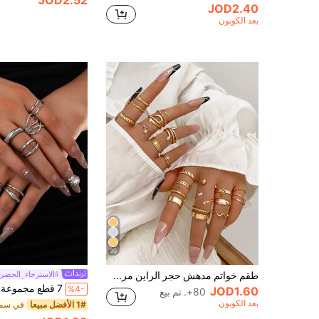
JOD2.52
JOD2.40
بعد الكوبون
30
طقم خواتم مدهش حجر الراين مرصعة موضة مع بوهيميا مبسط ثعبان و بتصميم هندسي 24 قطعة
#الاسترخاء_الحضر
%4-
JOD1.60
80+. تم بيع
بعد الكوبون
1# الأفضل مبيعا
في سما