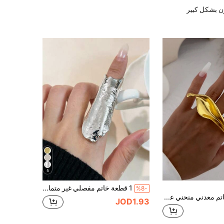
ن بشكل كبير
5
1 قطعة خاتم مفصلي غير متماثل مطوي بأسلوب الهيب هوب، مناسب للارتداء اليومي العادي والعطلات ومهرجانات الموسيقى
%8-
1 قطعة خاتم معدني منحني على شكل ورقة ذو طراز قديم، خاتم سميك مبتكر من الذهب والفضة، مناسب للنساء لارتدائه يومياً وكديكور للحفلات، هدية مجوهرات أنيقة
JOD1.93