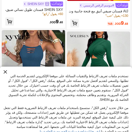
SHEIN SXY
#موسم الرقص الرسمي
SHEIN SXY فستان طويل نسائي ضيق،
AIJ فستان صيفي أنيق مع فتحة جانبية وت
سواكشن بلونين متباينين، قصة جذابة
60+ يقول "رائع"
فاصيل مفرغة
130+ يقول "حب"
9
9
JOD
.40
%8-
JOD
.48
نستخدم ملفات تعريف الارتباط والتقنيات المماثلة على موقعنا الإلكتروني لتقديم الخدمة التي
تطلبها، وللسعي لتقديم أفضل تجربة ممكنة على الموقع. يمكنك "رفض الكل"، "قبول الكل"، أو
تعيين تفضيلات ملفات تعريف الارتباط الخاصة بك في أي وقت حسب اختيارك. من خلال تحديد
"قبول الكل"، سنقوم بتعيين جميع ملفات تعريف الارتباط الاختيارية، والتي تساعدنا في تحليل
الحركة المرورية، وتقديم وظائف محسّنة، وتخصيص المحتوى والإعلانات لتكملة تجربة التسوق
الخاصة بك مع SHEIN.
من خلال تحديد "رفض الكل"، ستسمح باستخدام ملفات تعريف الارتباط الضرورية فقط التي تجعل
4
موقعنا الإلكتروني يعمل. قد تتمكن من تعطيلها عن طريق تغيير إعدادات متصفحك، ولكن قد يؤثر
ذلك على كيفية عمل الموقع. لمعرفة المزيد عن ملفات تعريف الارتباط التي نستخدمها وتعديل
#فستان حفلة رائع
SOLERSUN
إعدادات ملفات تعريف الارتباط الاختيارية الخاصة بك، يرجى تحديد "إدارة ملفات تعريف الارتباط".
Xyvia فستان صيفي للمرأة بحزام انقسا
SOLERSUN فستان بودي كون أنيق بلو
لمزيد من المعلومات حول كيفية معالجتنا للبيانات التي نجمعها، انقر هنا لمشاهدة سياسة
م أنيق، مناسب لعيد الحب
6
ن سادة مجوف ومطوي، ملابس نسائية ما
320+ يقول "جميل"
%4-
JOD
.91
الخصوصية الخاصة بنا.
انقر هنا لمشاهدة سياسة الخصوصية الخاصة بنا.