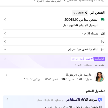
97%
وجدته مطابقًا للمقاس
ليس مقاسك؟ أخبرنا
الشحن الي
Jordan
الشحن يبدأ من JOD18.00
التوصيل المتوقع:
6-8 يوم عمل
مقبولة الإرجاع
البائع والشحن من: شي إن
#اللون الأزرق الرائج
انغمس في روعة اللون الأزرق!
عارضة الأزياء ترتدي:
S
طول:
170.0
صدر:
90.0
خصر:
65.0
الوركين:
105.0
تفاصيل المنتج
ميزات الذكاء الاصطناعي
تم إنشاؤه بناءً على التفاصيل
القماش:
مظهر قماشي كلاسيكي، سهل الارتداء.