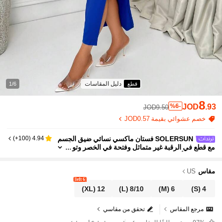
دليل المقاسات
قطع
1/6
8
JOD
.93
%6-
JOD9.50
خصم عشوائي بقيمة JOD0.57
SOLERSUN فستان ماكسي نسائي ضيق الجسم
)
100+
(
4.94
مع قطع في الرقبة غير متماثل وفتحة في الخصر وتو
يست في الأمام
مقاس
US
6 left
(XL)
12
(L)
8/10
(M)
6
(S)
4
مرجع المقاس
تحقق من مقاسي