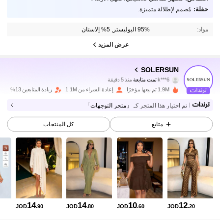
حفلة:
مُصمم لإطلالة متميزة.
مواد:
95% البوليستر, 5% إلاستان
عرض المزيد
626K متابعون
4.87
SOLERSUN
k***6
تمت متابعة
منذ 5 دقيقة
8***v
تتصفح
1.9M تم بيعها مؤخرًا
إعادة الشراء من 1.1M
زيادة المتابعين 13%
626K متابعون
4.87
تم اختيار هذا المتجر كـ
「متجر التوجهات」
متابع
كل المنتجات
626K متابعون
4.87
626K متابعون
4.87
626K متابعون
4.87
14
14
10
12
JOD
.90
JOD
.80
JOD
.60
JOD
.20