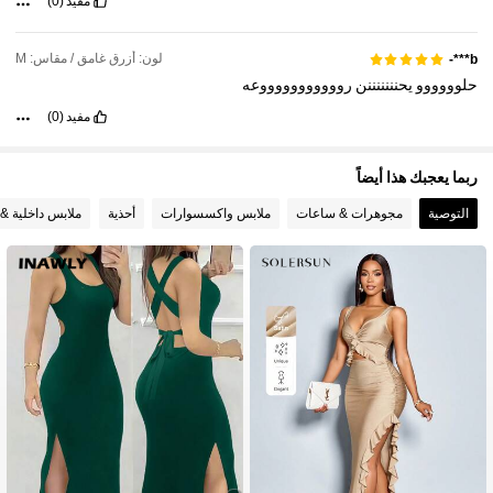
مفيد
(0)
لون: أزرق غامق / مقاس: M
b***-
حلوووووو
يحنننننننن
روووووووووووعه
مفيد
(0)
ربما يعجبك هذا أيضاً
التوصية
مجوهرات & ساعات
ملابس واكسسوارات
أحذية
ملابس داخلية & 