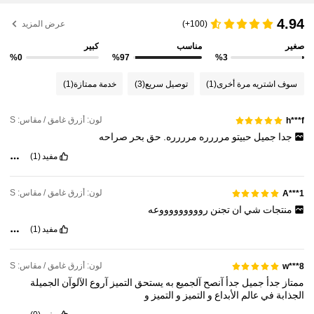
626K متابعون
4.87
4.94
(100+)
عرض المزيد
صغير
مناسب
كبير
626K متابعون
4.87
%0
%97
%3
سوف اشتريه مرة أخرى
(1)
توصيل سريع
(3)
خدمة ممتازة
(1)
626K متابعون
4.87
لون: أزرق غامق / مقاس: S
h***f
جدا
جميل
حبيتو
مرررره
مرررره.
حق
بحر
صراحه
626K متابعون
4.87
مفيد
(1)
626K متابعون
4.87
لون: أزرق غامق / مقاس: S
A***1
منتجات
شي
ان
تجنن
روووووووووعه
مفيد
(1)
626K متابعون
4.87
لون: أزرق غامق / مقاس: S
w***8
ممتاز
جدأ
جميل
جدأ
آنصح
آلجميع
به
يستحق
التميز
آروع
الآلوآن
الجميلة
الجذابة
في
عالم
الأبداع
و
التميز
و
التميز
و