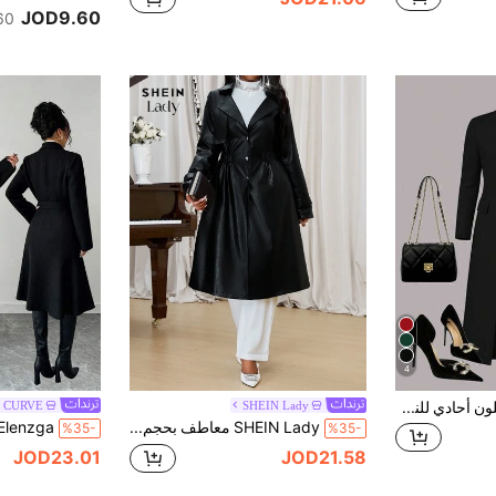
JOD9.60
60+. تم 
4
كارديجان طويل أنيق بلون أحادي للنساء كبيرات الحجم، جاكيت سوداء متعددة الاستخدامات للربيع والصيف والخريف
SHEIN Lady
a CURVE
SHEIN Lady معاطف بحجم كبير أنيقة للعمل المكتبي من جلد PU أسود بياقة مائلة بأكمام طويلة للخريف والشتاء
%35-
%35-
JOD23.01
JOD21.58