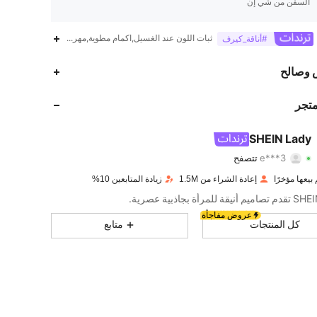
السفن من شي إن
ثبات اللون عند الغسيل,اكمام مطوية,مهرجان أكتوبر في ميونيخ
#أناقة_كيرف
602K
5.4K
4.88
 وصالح
602K
5.4K
4.88
متجر
602K
5.4K
4.88
SHEIN Lady
e***3
تتصفح
602K
5.4K
4.88
تقييم
قطع
متابعون
إعادة الشراء من 1.5M
زيادة المتابعين 10%
602K
5.4K
4.88
للمرأة بجاذبية عصرية.
عروض مفاجأة
602K
5.4K
4.88
كل المنتجات
متابع
602K
5.4K
4.88
602K
5.4K
4.88