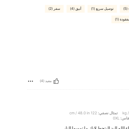
)
توصيل سريع (1)
أنيق (4)
سفر (2)
ودة (1)
مفيد (4)
تمثال نصفي:
122 cm / 48.0 in
اس:
0XL
لله اليد البتحط لايك ما تمسها النار