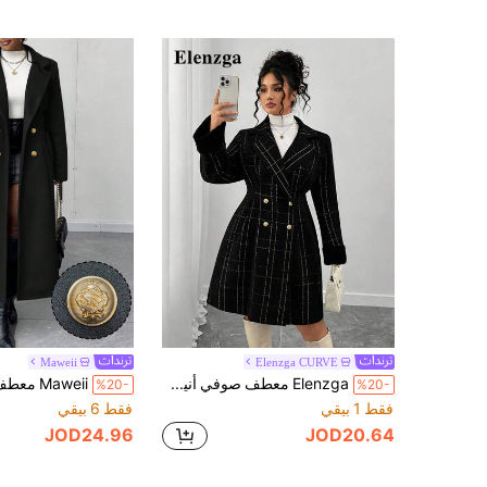
Maweii
Elenzga CURVE
Elenzga معطف صوفي أنيق مزدوج الصدر بطراز رجعي للمرأة بمقاسات كبيرة، متعدد الاستخدامات للارتداء اليومي، بتصميم بسيط وملائم للتنقل
%20-
%20-
فقط 1 بيقي
فقط 6 بيقي
JOD24.96
JOD20.64