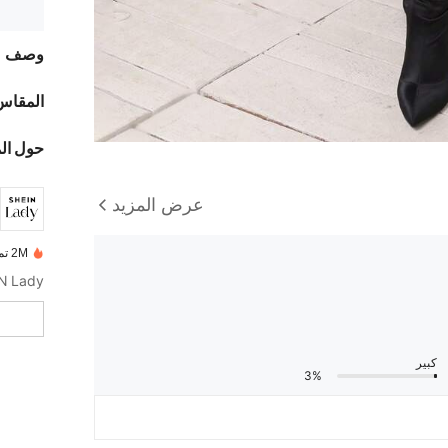
وصف
المقاس
حول ال
عرض المزيد
2M تم بيعها مؤخرًا
SHEIN Lady تقدم تصاميم أنيقة 
كبير
3%