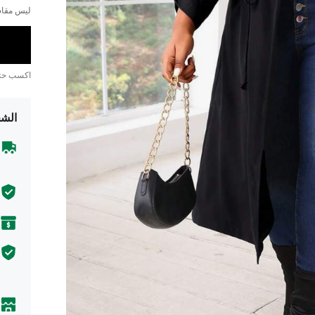
ليس مقاس
اكسب ح
الشح