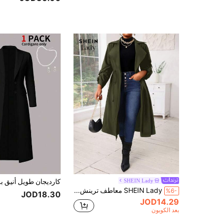
SHEIN Lady
SHEIN Lady معاطف ترينش متوسطة الطول لارتداء الخروج للنساء، نصف دائري الحواف منسوج، أزرار أمامية، مقاسات كبيرة، مناسب للموسم الخريفي والشتوي
%6-
JOD18.30
JOD14.29
بعد الكوبون