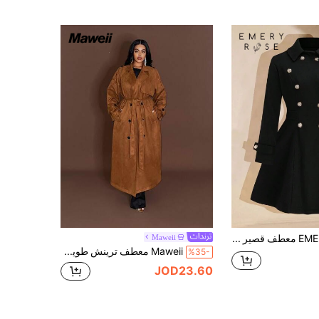
EMERY ROSE معطف قصير بخصر مشده وأزرار مزدوجة للمقاسات الكبيرة ، ملابس السباحة الجديدة لفصلي الخريف والشتاء
Maweii
Maweii معطف ترينش طويل مرتخي مزدوج الصدر مع حزام مناسب للمقاسات الكبيرة للنساء، ملابس خارجية أنيقة للنساء للشتاء، للتنقل
%35-
JOD23.60