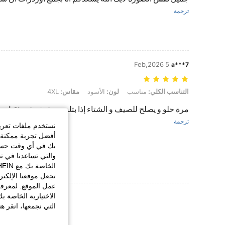
ترجمة
5 Feb,2026
a***7
التناسب الكلي: مناسب, لون: الأسود, مقاس: 4XL
التناسب الكلي:
مناسب
لون:
الأسود
مقاس:
4XL
مرة حلو و يصلح للصيف و الشتاء إذا بتلبسين تحته شي ثقيل
ترجمة
نستخدم ملفات تعريف 
أفضل تجربة ممكنة ع
بك في أي وقت حسب ا
والتي تساعدنا في ت
تجعل موقعنا الإلكت
عمل الموقع. لمعرفة
عرض المزيد من ا
الاختيارية الخاصة ب
التي نجمعها، انقر ه