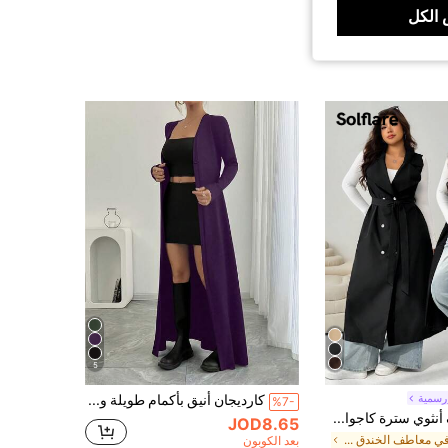
الكل
5
رسمية
كارديجان أنيق بأكمام طويلة وأزرار للمرأة البدينة، توب طويل مخفف للحجم الكبير
%7-
Solflare معطف أنثوي سترة كاجوال بلا أكمام مقاس كبير باللون الأسود
JOD8.65
في معاطف الخندق بمقاسات كبيرة
بعد الكوبون