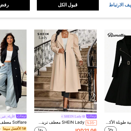
يف الارتباط
قبول الكل
رفض 
SHEIN Lady
#أزياء_غير_
Rometta جاكيت صوفية طويلة الأكمام مزرّرة بسحّاب على الخصر مقاس كبير ، مناسبة للخريف والشتاء
SHEIN Lady معطف ترينش مزدوج الأزرار مع أكمام بيشوب، لون بيج، مناسب للارتداء في المكتب والأعمال اليومية والمناسبات الرسمية في فصلي الخريف والشتاء، تصميم أنيق وعملي للسيدات ذوات الأحجام الكبيرة
%35-
1# الأفضل مبيعا
JOD21.06