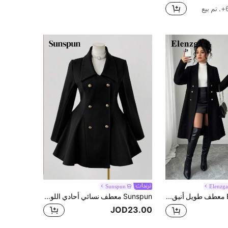
بيع
Sunspun
Elenzg
Elenzga معطف طويل أنيق ذو أزرار مزدوجة بأكمام طويلة للنساء ذوات الحجم الكبير
Sunspun معطف نسائي أحادي اللون ذو ياقة مزدوجة الصدر وأكمام طويلة، خريف/شتاء
JOD23.00