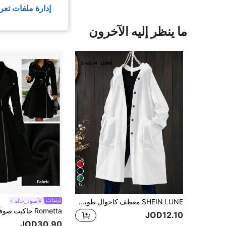
إدارة ملفات تعر
ما ينظر إليه الآخرون
12
SHEIN LUNE معطف كاجوال طويل مقاس كبير مع جيوب كبيرة وقبعة
#أسود_خالد
JOD12.10
JOD30.90