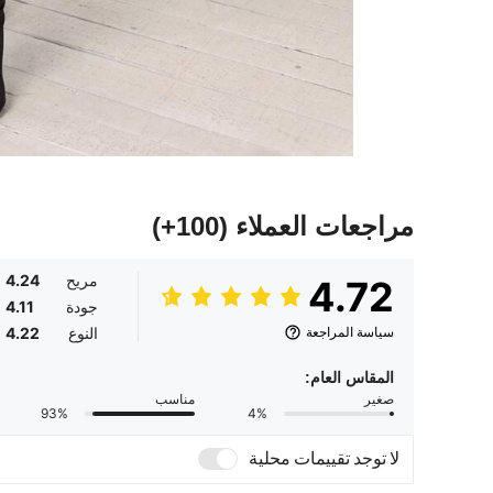
مراجعات العملاء
(100+)
مريح
4.24
4.72
جودة
4.11
سياسة المراجعة
النوع
4.22
المقاس العام:
صغير
مناسب
93%
4%
لا توجد تقييمات محلية