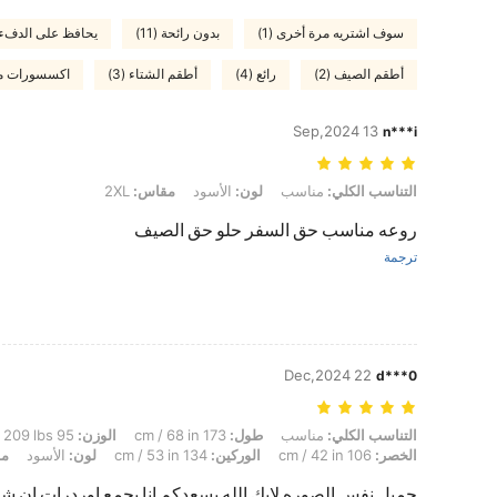
سوف اشتريه مرة أخرى (1)
بدون رائحة (11)
يحافظ على الدفء (5
أطقم الصيف (2)
رائع (4)
أطقم الشتاء (3)
اكسسورات مفق
13 Sep,2024
n***i
التناسب الكلي: مناسب, لون: الأسود, مقاس: 2XL
التناسب الكلي:
مناسب
لون:
الأسود
مقاس:
2XL
روعه مناسب حق السفر حلو حق الصيف
ترجمة
22 Dec,2024
d***0
التناسب الكلي: مناسب, طول: 173 cm / 68 in, الوزن: 95 kg / 209 lbs, تمثال نصفي: 122 cm / 48.0 in, الخصر: 106 cm / 42 in, الوركين: 134 cm / 53 in, لون: الأسود, مقاس: 0XL
التناسب الكلي:
مناسب
طول:
173 cm / 68 in
الوزن:
95 kg / 209 lbs
الخصر:
106 cm / 42 in
الوركين:
134 cm / 53 in
لون:
الأسود
مق
جميل نفس الصوره لايك الله يسعدكم انا بجمع اوردرات ان شاء ا