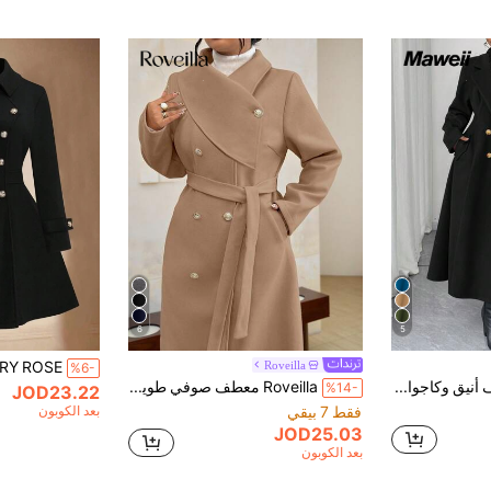
6
5
Roveilla
%6-
Maweii معطف أنيق وكاجوال للنساء ذوات الأحجام الكبيرة، بياقة مربعة وصدر مفتوح، بلون أزرق غامق، خصر على شكل حرف A، جيوب، طول متوسط، مناسب للخريف والشتاء
Roveilla معطف صوفي طويل أنيق ذو جودة عالية وتصميم رومانسي للنساء ذوات الحجم الكبير، بأكمام طويلة وربطة خصر مزدوجة الصدر بلون واحد
%14-
JOD23.22
فقط 7 بيقي
بعد الكوبون
JOD25.03
بعد الكوبون