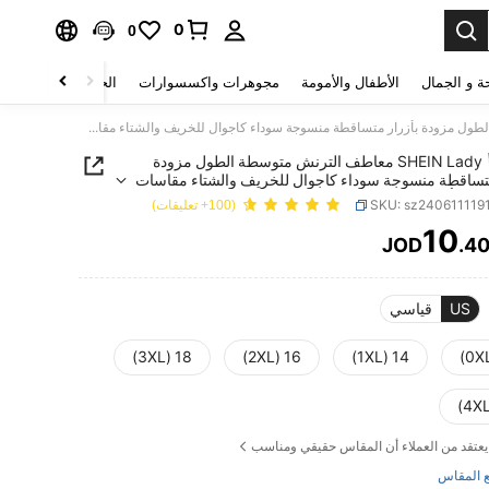
0
0
ة و الجمال
الأطفال والأمومة
مجوهرات واكسسوارات
الحقائب والأمتعة
SHEIN Lady معاطف الترنش متوسطة الطول مزودة بأزرار متساقطة منسوجة سوداء كاجوال للخريف والشتاء مقاسات كبيرة للنساء, أزياء الخروج
SHEIN Lady معاطف الترنش متوسطة الطول مزودة
متساقطة منسوجة سوداء كاجوال للخريف والشتاء مقاسات
نساء, أزياء الخروج
SKU: sz240611119
(100+ تعليقات)
10
JOD
.4
PRICE AND AVAILABIL
US
قياسي
18 (3XL)
16 (2XL)
14 (1XL)
يعتقد من العملاء أن المقاس حقيقي ومناسب
 المقاس