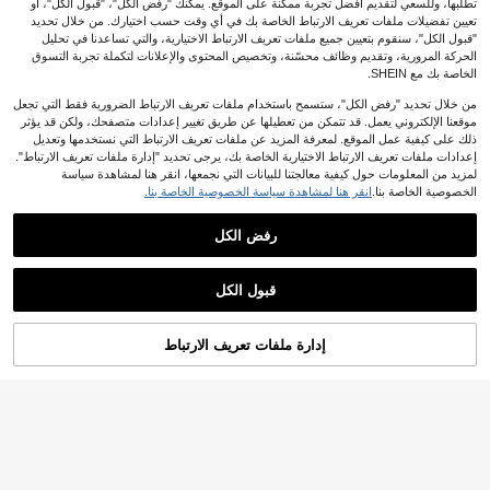
تطلبها، وللسعي لتقديم أفضل تجربة ممكنة على الموقع. يمكنك "رفض الكل"، "قبول الكل"، أو
تعيين تفضيلات ملفات تعريف الارتباط الخاصة بك في أي وقت حسب اختيارك. من خلال تحديد
"قبول الكل"، سنقوم بتعيين جميع ملفات تعريف الارتباط الاختيارية، والتي تساعدنا في تحليل
الحركة المرورية، وتقديم وظائف محسّنة، وتخصيص المحتوى والإعلانات لتكملة تجربة التسوق
الخاصة بك مع SHEIN.
6
توفير JOD0.25
من خلال تحديد "رفض الكل"، ستسمح باستخدام ملفات تعريف الارتباط الضرورية فقط التي تجعل
موقعنا الإلكتروني يعمل. قد تتمكن من تعطيلها عن طريق تغيير إعدادات متصفحك، ولكن قد يؤثر
3 أزواج من جوارب الساق الشبكية المزين
ذلك على كيفية عمل الموقع. لمعرفة المزيد عن ملفات تعريف الارتباط التي نستخدمها وتعديل
ة بفيونكة للأطفال، مضادة للبعوض وقابلة
تأسست منذ عام واحد
إعدادات ملفات تعريف الارتباط الاختيارية الخاصة بك، يرجى تحديد "إدارة ملفات تعريف الارتباط".
للتنفس، بطول منتصف الساق، بأسلوب ا
50+. تم بيع
لمزيد من المعلومات حول كيفية معالجتنا للبيانات التي نجمعها، انقر هنا لمشاهدة سياسة
لأميرة الحلوة، للرضع
2
الخصوصية الخاصة بنا.
انقر هنا لمشاهدة سياسة الخصوصية الخاصة بنا.
%8-
JOD
.85
16
رفض الكل
SHEIN بدلة صيفية كاجوال للأطفال حديث
ي الولادة بلون أحادي وملمس نسيجي
3
.80
JOD
بعد الكوبون
قبول الكل
إدارة ملفات تعريف الارتباط
أضف إلى عربة التسوق بنجاح
%3 خصم!