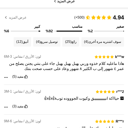
عرض المزيد
4.94
(500+)
عرض المزيد
صغير
مناسب
كبير
%6
%92
%2
سوف اشتريه مرة أخرى
(4)
رائع
(25)
توصيل سريع
(4)
أنيق
(12)
لون: الأزرق / مقاس: 3-6M
k***w
هاذا
ماعليه
كلام
خذوه
وربي
يهبل
يهبل
يهبل
جاء
على
بنتي
يجنن
يصلح
من
عمر
٤
شهور
إلى
ب
الكثير
٨
شهور
وعاد
على
حسب
صحت
بنتك
مفيد
(5)
لون: الأزرق / مقاس: 1-3M
r***2
حيااكة
انييييييييييق
وكيوت
الجوووده
توب👍👍👍
مفيد
(3)
لون: الأزرق / مقاس: 6-9M
R***r