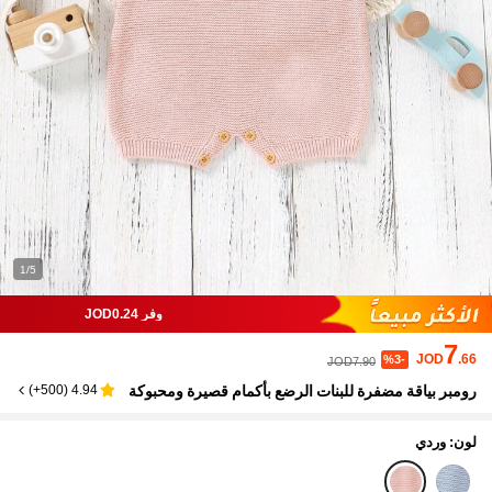
1/5
وفر JOD0.24
7
JOD
.66
%3-
JOD7.90
رومبر بياقة مضفرة للبنات الرضع بأكمام قصيرة ومحبوكة
)
500+
(
4.94
لون: وردي