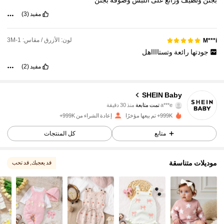
بجنن
ولطيف
ورائع
على
اللبس
وصوفه
بجنن
مفيد
(3)
لون: الأزرق / مقاس: 1-3M
M***i
جودتها
رائعة
وتستااااهل
مفيد
(2)
742K متابعون
4.96
SHEIN Baby
a***e
تمت متابعة
منذ 30 دقيقة
6***3
تتصفح
742K متابعون
4.96
999K+ تم بيعها مؤخرًا
إعادة الشراء من 999K+
متابع
كل المنتجات
742K متابعون
4.96
موديلات متناسقة
قد يعجبك
, قد تحب
742K متابعون
4.96
742K متابعون
4.96