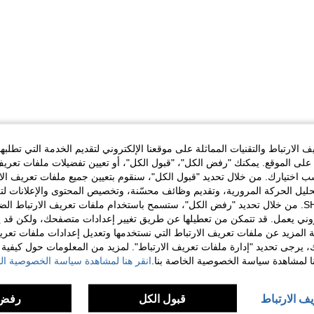
الارتباط والتقنيات المماثلة على موقعنا الإلكتروني لتقديم الخدمة التي تطلبه
لى الموقع. يمكنك "رفض الكل"، "قبول الكل"، أو تعيين تفضيلات ملفات تعريف
ختيارك. من خلال تحديد "قبول الكل"، سنقوم بتعيين جميع ملفات تعريف الارتب
حليل الحركة المرورية، وتقديم وظائف محسّنة، وتخصيص المحتوى والإعلانات لت
الخاصة بك مع SHEIN. من خلال تحديد "رفض الكل"، ستسمح باستخدام ملفات تعريف الارتباط 
روني يعمل. قد تتمكن من تعطيلها عن طريق تغيير إعدادات متصفحك، ولكن قد ي
 المزيد عن ملفات تعريف الارتباط التي نستخدمها وتعديل إعدادات ملفات تعري
ك، يرجى تحديد "إدارة ملفات تعريف الارتباط". لمزيد من المعلومات حول كيفية مع
نا لمشاهدة سياسة الخصوصية الخاصة بنا.
انقر هنا لمشاهدة سياسة الخصوصية الخ
يف الارتباط
قبول الكل
رفض 