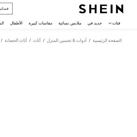
فساتي
 navigate search
فئات
جديد في
ملابس نسائية
مقاسات كبيرة
الأطفال
الم
الصفحة الرئيسية
أدوات & تحسين المنزل
أثاث
أثاث الحضانة
/
/
/
/