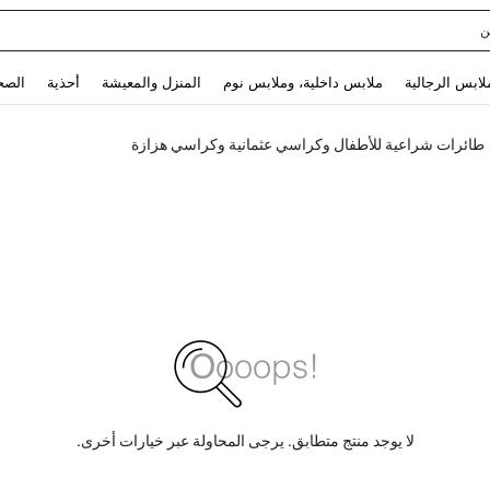
ن
Use up and down arrow keys to البحث الأخير and البحث والعثور. Press Enter to select.
لابس الرجالية
ملابس داخلية، وملابس نوم
المنزل والمعيشة
أحذية
الصح
طائرات شراعية للأطفال وكراسي عثمانية وكراسي هزازة
لا يوجد منتج متطابق. يرجى المحاولة عبر خيارات أخرى.