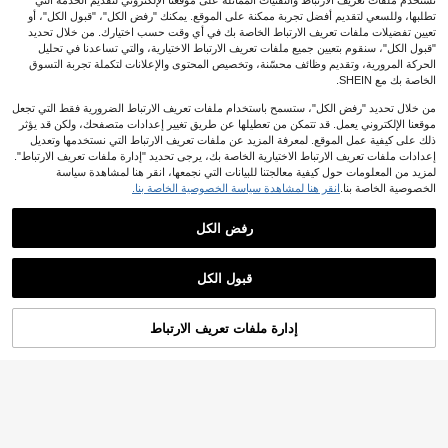
نستخدم ملفات تعريف الارتباط والتقنيات المماثلة على موقعنا الإلكتروني لتقديم الخدمة التي
تطلبها، وللسعي لتقديم أفضل تجربة ممكنة على الموقع. يمكنك "رفض الكل"، "قبول الكل"، أو
تعيين تفضيلات ملفات تعريف الارتباط الخاصة بك في أي وقت حسب اختيارك. من خلال تحديد
"قبول الكل"، سنقوم بتعيين جميع ملفات تعريف الارتباط الاختيارية، والتي تساعدنا في تحليل
الحركة المرورية، وتقديم وظائف محسّنة، وتخصيص المحتوى والإعلانات لتكملة تجربة التسوق
الخاصة بك مع SHEIN.
من خلال تحديد "رفض الكل"، ستسمح باستخدام ملفات تعريف الارتباط الضرورية فقط التي تجعل
موقعنا الإلكتروني يعمل. قد تتمكن من تعطيلها عن طريق تغيير إعدادات متصفحك، ولكن قد يؤثر
ذلك على كيفية عمل الموقع. لمعرفة المزيد عن ملفات تعريف الارتباط التي نستخدمها وتعديل
1 قطعة مروحة صينية قديمة الطراز، مرو
إعدادات ملفات تعريف الارتباط الاختيارية الخاصة بك، يرجى تحديد "إدارة ملفات تعريف الارتباط".
حة محمولة باليد للصيف، مناسبة للزي ال
1
%1-
JOD
.38
صيني التقليدي، الشيونغسام، الرقص، الت
لمزيد من المعلومات حول كيفية معالجتنا للبيانات التي نجمعها، انقر هنا لمشاهدة سياسة
صوير الفوتوغرافي، الخارج، الحديقة، ضر
الخصوصية الخاصة بنا.
انقر هنا لمشاهدة سياسة الخصوصية الخاصة بنا.
وريات السفر، ضروريات محمولة، ضروري
ات الشاطئ، موسم التخرج، حفل التخر
توفير JOD0.13
رفض الكل
ج، هدية التخرج، تهنئة الخريج، التخرج من
المدرسة، حفلة التخرج، ضروريات الخار
مجموعة من مروحتين يدوية قابلة للطي،
ج، محمول للسفر، ضروريات التخييم، أدو
مراوح يدوية قابلة للطي لحفلات الأحداث
1
ات محمولة، ضروريات الصيف، محمول لل
.17
JOD
%10-
بعد الكوبون
مع حقيبة تخزين، هدية حفلة الصيف، مروح
قبول الكل
صيف
ة كهربائية محمولة صغيرة دائرية، تصميم
جميل، ملحق تبريد صيفي خارجي، مناس
ب كهدية لوصيفة العروس، ديكور الزفاف
إدارة ملفات تعريف الارتباط
أضف إلى عربة التسوق بنجاح