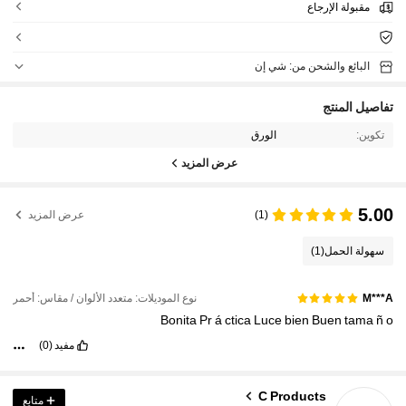
مقبولة الإرجاع
البائع والشحن من: شي إن
تفاصيل المنتج
تكوين:
الورق
عرض المزيد
5.00
(1)
عرض المزيد
سهولة الحمل
(1)
نوع الموديلات: متعدد الألوان / مقاس: أحمر
M***A
Bonita
Pr
á
ctica
Luce
bien
Buen
tama
ñ
o
مفيد
(0)
610 متابعون
4.75
C Products
متابع
610 متابعون
4.75