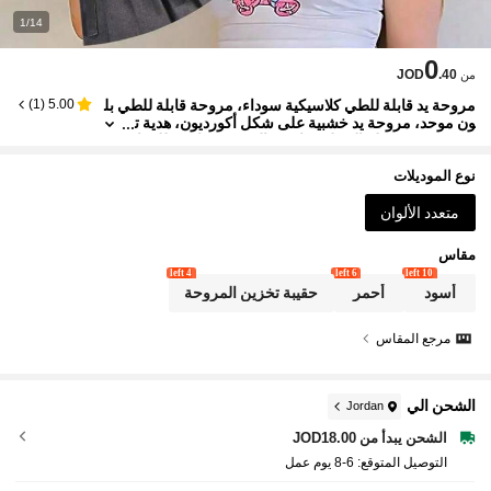
1/14
0
JOD
.40
من
مروحة يد قابلة للطي كلاسيكية سوداء، مروحة قابلة للطي بل
)
1
(
5.00
ون موحد، مروحة يد خشبية على شكل أكورديون، هدية ت
بريد صيفية، سهلة الحمل وتناسب الحقيبة، مناسبة للزفا
ف، هدية الحفلة، الأداء، الرقص، ديكور المنزل، المهرجان، ال
صيف
نوع الموديلات
متعدد الألوان
مقاس
4 left
6 left
10 left
أسود
أحمر
حقيبة تخزين المروحة
مرجع المقاس
الشحن الي
Jordan
الشحن يبدأ من JOD18.00
التوصيل المتوقع:
6-8 يوم عمل