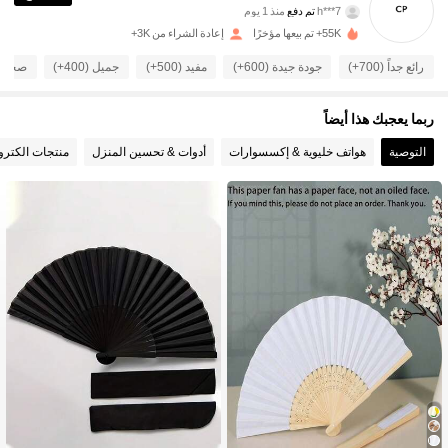
h***7
تم دفع
منذ 1 يوم
55K+ تم بيعها مؤخرًا
إعادة الشراء من 3K+
610 متابعون
4.75
رائع جداً (700+)
جودة جيدة (600+)
مفيد (500+)
جميل (400+)
صحيح لل
ربما يعجبك هذا أيضاً
610 متابعون
4.75
التوصية
هواتف خليوية & إكسسوارات
أدوات & تحسين المنزل
منتجات الكترون
610 متابعون
4.75
610 متابعون
4.75
610 متابعون
4.75
610 متابعون
4.75
610 متابعون
4.75