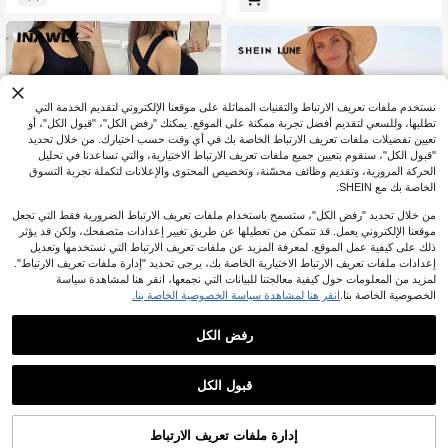
نستخدم ملفات تعريف الارتباط والتقنيات المماثلة على موقعنا الإلكتروني لتقديم الخدمة التي
تطلبها، وللسعي لتقديم أفضل تجربة ممكنة على الموقع. يمكنك "رفض الكل"، "قبول الكل"، أو
تعيين تفضيلات ملفات تعريف الارتباط الخاصة بك في أي وقت حسب اختيارك. من خلال تحديد
"قبول الكل"، سنقوم بتعيين جميع ملفات تعريف الارتباط الاختيارية، والتي تساعدنا في تحليل
الحركة المرورية، وتقديم وظائف محسّنة، وتخصيص المحتوى والإعلانات لتكملة تجربة التسوق
الخاصة بك مع SHEIN.
من خلال تحديد "رفض الكل"، ستسمح باستخدام ملفات تعريف الارتباط الضرورية فقط التي تجعل
موقعنا الإلكتروني يعمل. قد تتمكن من تعطيلها عن طريق تغيير إعدادات متصفحك، ولكن قد يؤثر
ذلك على كيفية عمل الموقع. لمعرفة المزيد عن ملفات تعريف الارتباط التي نستخدمها وتعديل
إعدادات ملفات تعريف الارتباط الاختيارية الخاصة بك، يرجى تحديد "إدارة ملفات تعريف الارتباط".
لمزيد من المعلومات حول كيفية معالجتنا للبيانات التي نجمعها، انقر هنا لمشاهدة سياسة
10
الخصوصية الخاصة بنا.
انقر هنا لمشاهدة سياسة الخصوصية الخاصة بنا.
8
INAWLY فستان ضيق مثير ذو فتحة في ا
SHEIN LUNE فستان نسائي بقاعدة مش
رفض الكل
لرقبة وتصميم متقاطع في الظهر وشق
1.2k+ يقول "جميل"
مشية وطباعة خطوط بيضاء، كاجوال بس
810+ يقول "جودة جيدة"
100+. تم بيع
يط فضفاض برقبة دائرية وأكمام قصيرة و
6
JOD
.70
6
طول متوسط
.70
JOD
بعد الكوبون
قبول الكل
إدارة ملفات تعريف الارتباط
أضف إلى عربة التسوق بنجاح
%5 خصم!