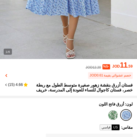
1/6
11
JOD
.59
%5-
JOD12.20
خصم عشوائي بقيمة JOD0.61
فستان أزرق بنقشة زهور صغيرة متوسط الطول مع ربطة
)
15
(
4.66
خصر، فستان كاجوال للنساء للعودة إلى المدرسة، خريف
لون: أزرق فاتح اللون
مقاس
:
US
قياسي