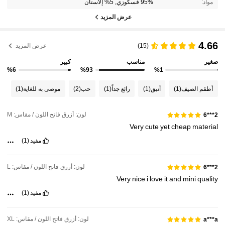
مواد:
95% فسكوزي, 5% إلاستان
عرض المزيد
4.66
(15)
عرض المزيد
صغير
مناسب
كبير
%6
%93
%1
أطقم الصيف
(1)
أنيق
(1)
رائع جداً
(1)
حب
(2)
موصى به للغاية
(1)
لون: أزرق فاتح اللون / مقاس: M
2***6
Very
cute
yet
cheap
material
مفيد
(1)
لون: أزرق فاتح اللون / مقاس: L
2***6
Very
nice
i
love
it
and
mini
quality
مفيد
(1)
لون: أزرق فاتح اللون / مقاس: XL
a***a