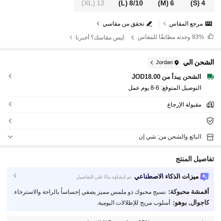
(XL)
12
(L)
8/10
(M)
6
(S)
4
مرجع المقاس
تحقق من مقاسي
93%
وجدته مطابقًا للمقاس
ليس مقاسك؟ أخبرنا
الشحن الي
Jordan
الشحن يبدأ من JOD18.00
التوصيل المتوقع:
6-8 يوم عمل
مقبولة الإرجاع
البائع والشحن من: شي إن
تفاصيل المنتج
ميزات الذكاء الاصطناعي
تم إنشاؤه بناءً على التفاصيل
أقمشة محبوكة:
نسيج محبوك ذو ملمس مميز يضفي إحساساً بالراحة والاسترخاء.
كاجوال, بوهو:
أسلوب مريح للإطلالات اليومية.