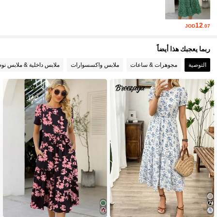
1.2K متابعون
4.88
12
JOD
.07
ربما يعجبك هذا أيضاً
التوصية
مجوهرات & ساعات
ملابس واكسسوارات
ملابس داخلية & ملابس نوم