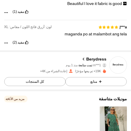
Beautiful
I
love
it
fabric
is
good
مفيد
(1)
لون: أزرق فاتح اللون / مقاس: XL
j***a
maganda
po
at
malambot
ang
tela
1.2K متابعون
4.88
مفيد
(2)
1.2K متابعون
4.88
Berydress
1.2K متابعون
4.88
m***1
تمت متابعة
منذ 1 يوم
1.2K متابعون
4.88
19K+ تم بيعها مؤخرًا
إعادة الشراء من 4K+
1.2K متابعون
4.88
متابع
كل المنتجات
1.2K متابعون
4.88
موديلات متناسقة
مزيد من الأناقة
1.2K متابعون
4.88
1.2K متابعون
4.88
1.2K متابعون
4.88
1.2K متابعون
4.88