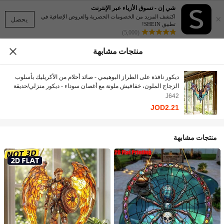
شي إن - تسوق الأزياء عبر الإنترنت
×
اكتشف المزيد من الخصومات الحصرية والعروض الإضافية في
يحصل
تطبيق SHEIN!
(5,000)
منتجات مشابهة
ديكور نافذة على الطراز البوهيمي - صائد أحلام من الأكريليك بأسلوب
الزجاج الملون، خفافيش ملونة مع أغصان سوداء - ديكور منزلي/حديقة
قوطي داخلي/خارجي، سهل التعليق، ديكور خارجي، ديكور هالوين
J642
JOD2.21
منتجات مشابهة