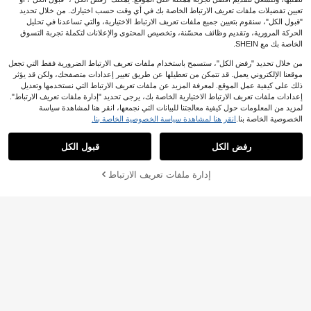
JOD
.10
مط ، ماسك شمس بلوري معلق للنافذة و
هرباء - مناسب لغرفة المعيشة، غرفة الن
تعيين تفضيلات ملفات تعريف الارتباط الخاصة بك في أي وقت حسب اختيارك. من خلال تحديد
المنزل والحديقة ديكور جمالي
وم، المكتب، الشرفة - هدية ديكور منزلي
طقم واحد من تمثال حديقة الجنيات الفني
"قبول الكل"، سنقوم بتعيين جميع ملفات تعريف الارتباط الاختيارية، والتي تساعدنا في تحليل
بأسلوب قوطي مثالية لعيد الهالوين
الزخرفي من الراتنج، تمثال ملاك خارجي،
فقط 3 بيقي
الحركة المرورية، وتقديم وظائف محسّنة، وتخصيص المحتوى والإعلانات لتكملة تجربة التسوق
إكسسوار منظر طبيعي مصغر مرح للنبا
3
الخاصة بك مع SHEIN.
JOD
.80
تات المزروعة في أصص والمساحات الخ
ضراء الصغيرة، بدون بطارية، نموذج مصغ
من خلال تحديد "رفض الكل"، ستسمح باستخدام ملفات تعريف الارتباط الضرورية فقط التي تجعل
ر لحديقة الجنيات
موقعنا الإلكتروني يعمل. قد تتمكن من تعطيلها عن طريق تغيير إعدادات متصفحك، ولكن قد يؤثر
ذلك على كيفية عمل الموقع. لمعرفة المزيد عن ملفات تعريف الارتباط التي نستخدمها وتعديل
إعدادات ملفات تعريف الارتباط الاختيارية الخاصة بك، يرجى تحديد "إدارة ملفات تعريف الارتباط".
لمزيد من المعلومات حول كيفية معالجتنا للبيانات التي نجمعها، انقر هنا لمشاهدة سياسة
2 قطعة علم حديقة هالوين ثنائي الج
الخصوصية الخاصة بنا.
انقر هنا لمشاهدة سياسة الخصوصية الخاصة بنا.
NEW
عرض المنتجات المشابهة في المخزون
مشاهدة الكل
3
انب 12x18 بوصة - ديكور فناء من البولي
JOD
.00
ستر مقاوم للطقس مع اليقطين المتوهج
رفض الكل
قبول الكل
والخفافيش وأوراق الخريف
عذراً، لقد تم بيع هذا المنتج.
إدارة ملفات تعريف الارتباط
تم بيعها
صائد أشعة الشمس كريستال منشور قو
س على شكل قطرة ماء بإطار ذهبي ما
فقط 2 بيقي
سي ثلاثي الأبعاد AB متعدد السلاسل مع
5
%14-
JOD
.79
شرابات، ديكور معلق للنافذة بأسلوب بوه
يمي لتزيين الغرفة
صائد الشمس من كريستال اللوتس للناف
ذة، قلادة زجاجية ملونة لصيد الشمس، صا
فقط 3 بيقي
ئد الشمس للنافذة الداخلية، ديكور غرفة ا
0
JOD
.60
لشمس بالحديقة، ديكور غرفة النوم، ديكو
ر المنزل، ديكور الجدار