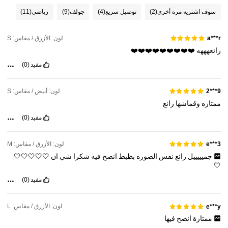
137K متابعون
4.91
سوف اشتريه مرة أخرى
(2)
توصيل سريع
(4)
جولف
(9)
رياضي
(11)
137K متابعون
4.91
لون: الأزرق / مقاس: S
a***r
رائعهههه
❤️❤️❤️❤️❤️❤️❤️❤️❤️
مفيد
(0)
لون: أبيض / مقاس: S
9***2
ممتازه
وقماشها
رائع
مفيد
(0)
لون: الأزرق / مقاس: M
e***3
جميييييل
رائع
نفس
الصوره
بظبط
انصح
فيه
شكرا
شي
ان
🤍🤍🤍🤍🤍
🤍
مفيد
(0)
لون: الأزرق / مقاس: L
e***y
ممتازة
انصح
فيها