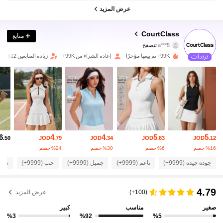
عرض المزيد
137K متابعون
4.91
CourtClass
متابع
a***5
تتصفح
137K متابعون
4.91
99K+ تم بيعها مؤخرًا
إعادة الشراء من 99K+
زيادة المتابعين 12%
137K متابعون
4.91
137K متابعون
4.91
137K متابعون
4.91
6
4
4
5
5
.50
JOD
.79
JOD
.34
JOD
.83
JOD
.12
137K متابعون
4.91
‎%16‎ خصم
‎%6‎ خصم
‎%30‎ خصم
‎%24‎ خصم
جودة جيدة (9999+)
ناعم (9999+)
جميل (9999+)
حب (9999+)
صحيح 
137K متابعون
4.91
137K متابعون
4.91
4.79
(100+)
عرض المزيد
صغير
مناسب
كبير
137K متابعون
4.91
%3
%92
%5