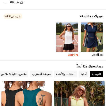
مفيد
(0)
موديلات متناسقة
مزيد من الأناقة
4
5
JOD
.74
JOD
.00
ربما يعجبك هذا أيضاً
التوصية
أحذية
الحقائب والأمتعة
معيشة & منزلي
ملابس داخلية & ملابس ن