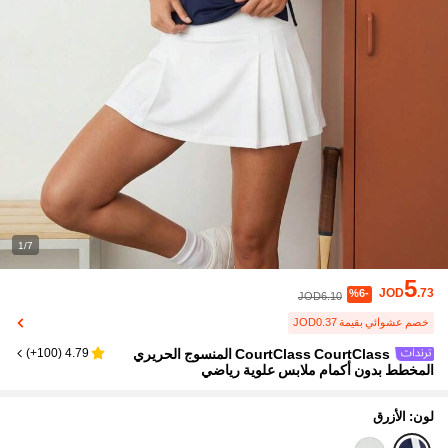
1/7
5
JOD
.73
%6-
JOD6.10
خصم عشوائي بقيمة JOD0.37
CourtClass CourtClass المنسوج الحريري
)
100+
(
4.79
المخطط بدون أكمام ملابس علوية رياضي
لون: الأزرق