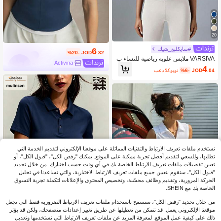
20
6
#سايكلنغ_شيك
%20-
JOD
.32
VARSIVA ملابس علوية رياضية للنساء ب
Activina
سحاب أمامي ولون أحادي
4
.04
JOD
%6-
بعد الكوبون
نستخدم ملفات تعريف الارتباط والتقنيات المماثلة على موقعنا الإلكتروني لتقديم الخدمة التي
تطلبها، وللسعي لتقديم أفضل تجربة ممكنة على الموقع. يمكنك "رفض الكل"، "قبول الكل"، أو
تعيين تفضيلات ملفات تعريف الارتباط الخاصة بك في أي وقت حسب اختيارك. من خلال تحديد
"قبول الكل"، سنقوم بتعيين جميع ملفات تعريف الارتباط الاختيارية، والتي تساعدنا في تحليل
الحركة المرورية، وتقديم وظائف محسّنة، وتخصيص المحتوى والإعلانات لتكملة تجربة التسوق
الخاصة بك مع SHEIN.
من خلال تحديد "رفض الكل"، ستسمح باستخدام ملفات تعريف الارتباط الضرورية فقط التي تجعل
4
موقعنا الإلكتروني يعمل. قد تتمكن من تعطيلها عن طريق تغيير إعدادات متصفحك، ولكن قد يؤثر
ذلك على كيفية عمل الموقع. لمعرفة المزيد عن ملفات تعريف الارتباط التي نستخدمها وتعديل
5