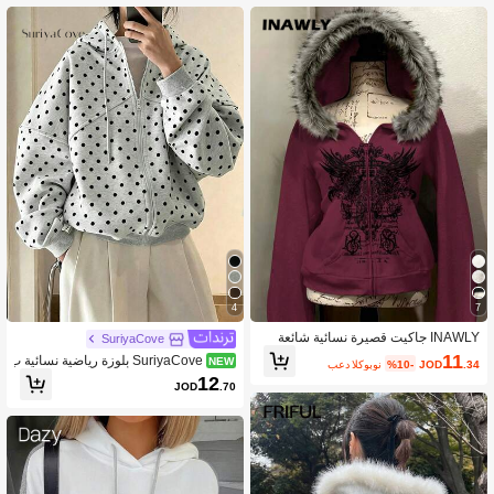
شتاء
4
7
INAWLY جاكيت قصيرة نسائية شائعة
SuriyaCove
11
SuriyaCove بلوزة رياضية نسائية ب
NEW
.34
JOD
%10-
بعد الكوبون
طبعة نقاط منقطة وأكمام طويلة وكتف من
12
JOD
.70
خفض وسحاب وغطاء رأس