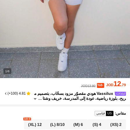
1/6
12
JOD
.79
%8-
JOD13.90
Vassilux هودي مقصوّر مزود بسحّاب، بتصميم م
)
100+
(
4.81
ريح، بلوزة رياضية، عودة إلى المدرسة، خريف وشتا
ء دافئ، عيد الميلاد المجيد، كاجوال يومي، ملابس ال
شارع Y2K، خزانة ملابس أبيض عيد الميلاد
مقاس
:
US
قياسي
8 left
(XL)
12
(L)
8/10
(M)
6
(S)
4
(XS)
2