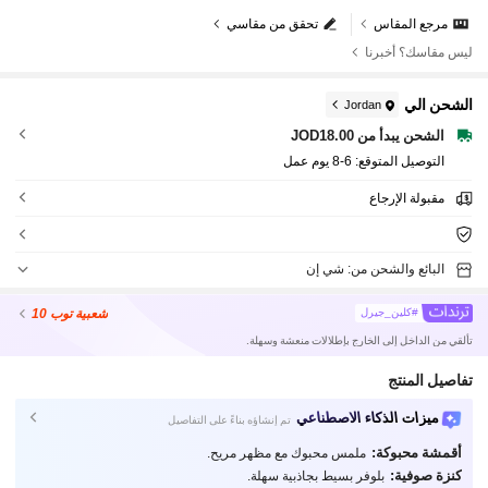
مرجع المقاس
تحقق من مقاسي
ليس مقاسك؟ أخبرنا
الشحن الي
Jordan
الشحن يبدأ من JOD18.00
التوصيل المتوقع:
6-8 يوم عمل
مقبولة الإرجاع
البائع والشحن من: شي إن
شعبية
توب 10
#كلين_جيرل
تألقي من الداخل إلى الخارج بإطلالات منعشة وسهلة.
تفاصيل المنتج
ميزات الذكاء الاصطناعي
تم إنشاؤه بناءً على التفاصيل
أقمشة محبوكة:
ملمس محبوك مع مظهر مريح.
كنزة صوفية:
بلوفر بسيط بجاذبية سهلة.