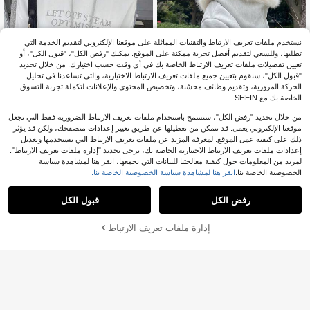
نستخدم ملفات تعريف الارتباط والتقنيات المماثلة على موقعنا الإلكتروني لتقديم الخدمة التي
تطلبها، وللسعي لتقديم أفضل تجربة ممكنة على الموقع. يمكنك "رفض الكل"، "قبول الكل"، أو
تعيين تفضيلات ملفات تعريف الارتباط الخاصة بك في أي وقت حسب اختيارك. من خلال تحديد
"قبول الكل"، سنقوم بتعيين جميع ملفات تعريف الارتباط الاختيارية، والتي تساعدنا في تحليل
الحركة المرورية، وتقديم وظائف محسّنة، وتخصيص المحتوى والإعلانات لتكملة تجربة التسوق
الخاصة بك مع SHEIN.
من خلال تحديد "رفض الكل"، ستسمح باستخدام ملفات تعريف الارتباط الضرورية فقط التي تجعل
موقعنا الإلكتروني يعمل. قد تتمكن من تعطيلها عن طريق تغيير إعدادات متصفحك، ولكن قد يؤثر
ذلك على كيفية عمل الموقع. لمعرفة المزيد عن ملفات تعريف الارتباط التي نستخدمها وتعديل
#قصات_واسعة
إعدادات ملفات تعريف الارتباط الاختيارية الخاصة بك، يرجى تحديد "إدارة ملفات تعريف الارتباط".
FRIFUL هودي نسائي كاجوال مبطن حرا
Dazy
لمزيد من المعلومات حول كيفية معالجتنا للبيانات التي نجمعها، انقر هنا لمشاهدة سياسة
ري بتصميم باتشوورك، جاكيت بسحاب لل
16
DAZY بلوزة كاجوال بغطاء رأس ذات لو
الخصوصية الخاصة بنا.
انقر هنا لمشاهدة سياسة الخصوصية الخاصة بنا.
.20
JOD
%8-
بعد الكوبون
خريف/الشتاء للمدرسة
ن متباين للنساء في فصلي الخريف والش
9
%30-
JOD
.03
تاء، بطبعة حرفية
رفض الكل
قبول الكل
إدارة ملفات تعريف الارتباط
أضف إلى عربة التسوق بنجاح
%8 خصم!