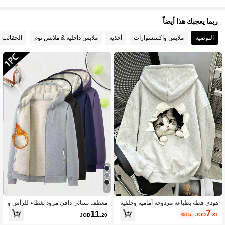
ربما يعجبك هذا أيضاً
التوصية
ملابس واكسسوارات
أحذية
ملابس داخلية & ملابس نوم
الحقائب و
4
هودي قطة بطباعة مزدوجة أمامية وخلفية
معطف نسائي دافئ مزود بغطاء للرأس و
بتأثير ورق ممزق ثلاثي الأبعاد، توب طبقا
سحاب - معطف رياضي دافئ مع جيوب، م
7
11
%15-
JOD
.31
JOD
.20
ت يومي بطابع مرح وغريب للخريف
ناسب للجري والياقة البدنية والاستخدام ال
يومي والأنشطة الخارجية والارتداء في ال