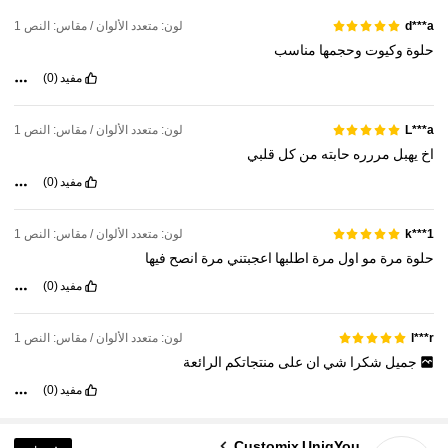
لون: متعدد الألوان / مقاس: النص 1
d***a
حلوة
وكيوت
وحجمها
مناسب
مفيد
(0)
لون: متعدد الألوان / مقاس: النص 1
L***a
اخ
يهبل
مررره
حابته
من
كل
قلبي
مفيد
(0)
لون: متعدد الألوان / مقاس: النص 1
k***1
حلوة
مرة
مو
اول
مرة
اطلبها
اعجبتني
مرة
انصح
فيها
مفيد
(0)
لون: متعدد الألوان / مقاس: النص 1
l***r
جميل
شكرا
شي
ان
على
منتجاتكم
الرائعة
مفيد
(0)
Customix UniqYou