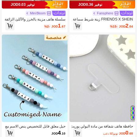
توفير JOD0.36
توفير JOD0.03
708 متابعون
4.65
Mini Bloom
Fansphere
FRIENDS X SHEIN زينة شريط سماعة
سلسلة هاتف مزينة بالخرز والآللئ الزائفة
الهاتف المحمول المؤطر والمزين بالخرز
بشكل صدفة نجمة البحر، هدية للأم والعائل
1
2
%2-
JOD
.67
%15-
JOD
.04
بشكل أشرطة وأطر صغيرة، هدايا
ة والأصدقاء في المناسبات والأعياد، سل
سلة معلقة للكاميرا والهاتف
حافظة هاتف شفافة من مادة البولي يوريث
حبل معلق قابل للتخصيص بنص الاسم مع
ان التقليدي مع حامل للبطاقات، اكسسوا
مشبك مضاد للفقدان مصنوع يدويًا بخرز م
4
0
.60
JOD
بعد الكوبون
.10
JOD
رات بسيطة وعملية
لون وزينة أقمار البابونج والبالون الهوائي