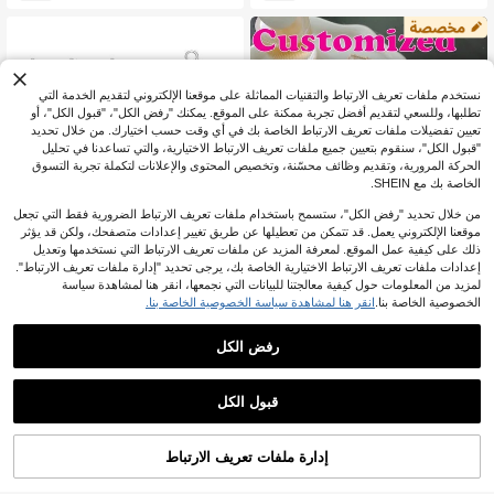
الساخن وقوس ، سلسلة مفاتيح بحروف
خشبية ومشبك من الفولاذ المقاوم للصدأ،
بطاقة اسم للأصدقاء، ديكور لعيد الميلاد و
حمام الطفل وعربة الأطفال والملابس، تم
ائم للحقيبة، حزام معلق هاتف مخصص، إك
سسوار
نستخدم ملفات تعريف الارتباط والتقنيات المماثلة على موقعنا الإلكتروني لتقديم الخدمة التي
تطلبها، وللسعي لتقديم أفضل تجربة ممكنة على الموقع. يمكنك "رفض الكل"، "قبول الكل"، أو
تعيين تفضيلات ملفات تعريف الارتباط الخاصة بك في أي وقت حسب اختيارك. من خلال تحديد
"قبول الكل"، سنقوم بتعيين جميع ملفات تعريف الارتباط الاختيارية، والتي تساعدنا في تحليل
الحركة المرورية، وتقديم وظائف محسّنة، وتخصيص المحتوى والإعلانات لتكملة تجربة التسوق
الخاصة بك مع SHEIN.
من خلال تحديد "رفض الكل"، ستسمح باستخدام ملفات تعريف الارتباط الضرورية فقط التي تجعل
موقعنا الإلكتروني يعمل. قد تتمكن من تعطيلها عن طريق تغيير إعدادات متصفحك، ولكن قد يؤثر
ذلك على كيفية عمل الموقع. لمعرفة المزيد عن ملفات تعريف الارتباط التي نستخدمها وتعديل
إعدادات ملفات تعريف الارتباط الاختيارية الخاصة بك، يرجى تحديد "إدارة ملفات تعريف الارتباط".
لمزيد من المعلومات حول كيفية معالجتنا للبيانات التي نجمعها، انقر هنا لمشاهدة سياسة
الخصوصية الخاصة بنا.
انقر هنا لمشاهدة سياسة الخصوصية الخاصة بنا.
رفض الكل
1 قطعة سلسلة مفاتيح قابلة للتخصيص -
1 قطعة قلادة كلاسيكية عصرية من الحجر
اختر من تصاميم الأحرف الملونة، مثالية كت
الطبيعي المزين بالكريستال، مناسبة للارت
تأسست منذ عام واحد
عملاء متكررون بشكل كبير
ذكار لأصدقائك وزملائك الدراسيين والأزوا
داء اليومي، صنع المجوهرات DIY، إكسس
1
4
ج، أو مخصصة باسم. كذلك رائعة كإكسس
وارات DIY، قلادة، تعليقة حقيبة، سلسلة م
%8-
JOD
.10
%8-
JOD
.97
قبول الكل
وار حقيبة الظهر للعودة إلى المدرسة وكه
فاتيح، أمثيست، فيروز، عقيق أسود، هولاي
بالنقر على "تخصيص"، فإنك توافق على هذه الشروط والأحكام.
دية لحفلات الزفاف، سلاسل الهاتف المخ
ت، أفنتورين أخضر
صصة، راحة وسهولة الاستخدام، الهواتف ا
لمحمولة والإكسسوارات، اختيارات الموس
إدارة ملفات تعريف الارتباط
قم بالتخصيص الآن
م، أغطية الهاتف المخصصة عصرية، للصد
يق، للصديقة، للعائلة، للأصدقاء، للأجداد، ل