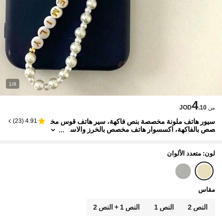
1/8
4
JOD
.10
من
سيور هاتف ملونة مخصصة بنص فاكهة، سير هاتف قوس مخ
)
23
(
4.91
صص بالفاكهة، اكسسوار هاتف مخصص بالخرز والاس
م، سير هاتف، سير هاتف ملون عصري، سير هاتف فاك
هة عصري (نص سير الهاتف 1 يحتاج إلى صناعة يدوية)
لون: متعدد الألوان
مقاس
النص 2
النص 1
النص 1 + النص 2